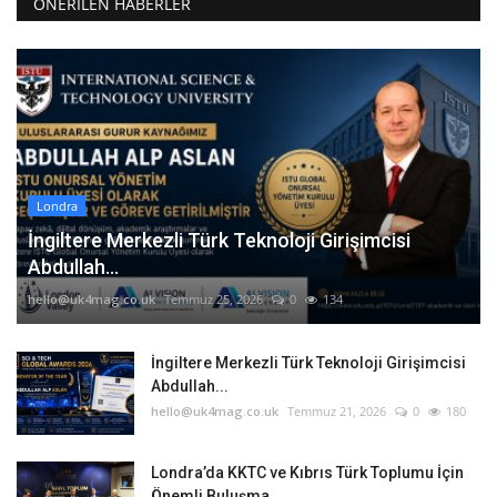
ÖNERILEN HABERLER
Londra
İngiltere Merkezli Türk Teknoloji Girişimcisi
Abdullah...
hello@uk4mag.co.uk
Temmuz 25, 2026
0
134
İngiltere Merkezli Türk Teknoloji Girişimcisi
Abdullah...
hello@uk4mag.co.uk
Temmuz 21, 2026
0
180
Londra’da KKTC ve Kıbrıs Türk Toplumu İçin
Önemli Buluşma