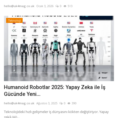
hello@uk4mag.co.uk
Ocak 3, 2026
0
513
Londra
Teknoloji
İngiltere
Videolar
İş & Ekonomi
Pazaryeri
Kültür - Sanat
Humanoid Robotlar 2025: Yapay Zeka ile İş
Firma Rehberi
Gücünde Yeni...
Restoranlar
hello@uk4mag.co.uk
Ağustos 3, 2025
0
390
Teknolojideki hızlı gelişmeler iş dünyasını kökten değiştiriyor. Yapay
Sağlık
zekâ (AI)...