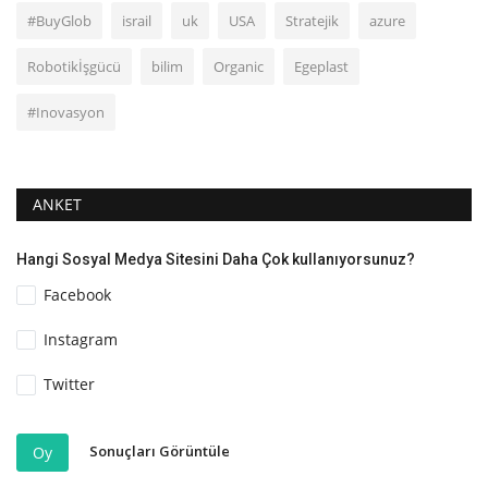
#BuyGlob
israil
uk
USA
Stratejik
azure
Robotikİşgücü
bilim
Organic
Egeplast
#Inovasyon
ANKET
Hangi Sosyal Medya Sitesini Daha Çok kullanıyorsunuz?
Facebook
Instagram
Twitter
Sonuçları Görüntüle
Oy