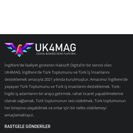
İngiltere'de faaliyet gösteren Haksoft Digital'in bir servisi olan
UK4MAG, İngiltere'de Türk Toplumunu ve Türk İş İnsanlarını
desteklemek amacıyla 2021 yılında kurulmuştur. Amacımız İngiltere'de
yaşayan Türk Toplumunu ve Türk iş insanlarını desteklemek. Türk-
İngiliz iş adamlarını bir araya getirmek, rahat ticaret yapabilmelerine
olanak sağlamak, Türk toplumunun sesi olabilmek, Türk toplumunun
her bireyine ulaşabilmek ve onlar için bir nefes olabilemeyi
amaçlamaktayız.
RASTGELE GÖNDERILER