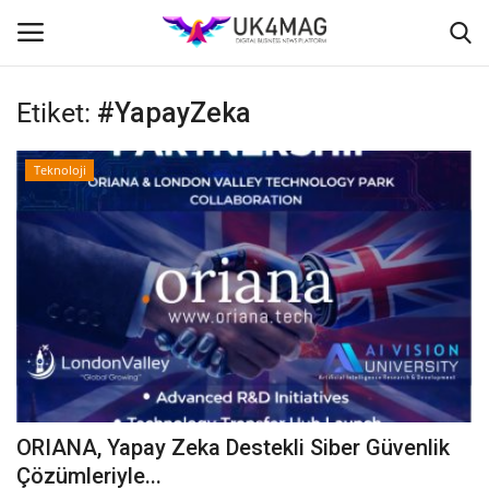
Etiket:
#YapayZeka
Giriş yapmak
Kayıt ol
Teknoloji
Ana Sayfa
İş Platformu
TVNET
TOPLUM
İş İlanları
ORIANA, Yapay Zeka Destekli Siber Güvenlik
Seri İlanlar
Çözümleriyle...