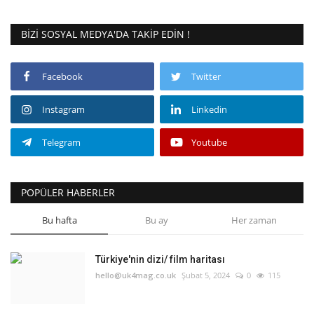
BIZI SOSYAL MEDYA'DA TAKIP EDIN !
Facebook
Twitter
Instagram
Linkedin
Telegram
Youtube
POPÜLER HABERLER
Bu hafta
Bu ay
Her zaman
Türkiye'nin dizi/ film haritası
hello@uk4mag.co.uk
Şubat 5, 2024
0
115