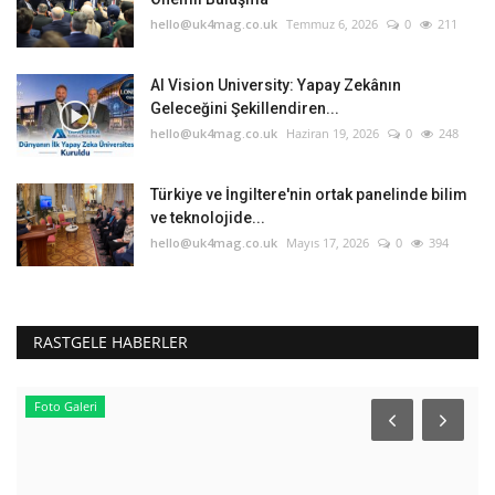
hello@uk4mag.co.uk
Temmuz 6, 2026
0
211
AI Vision University: Yapay Zekânın
Geleceğini Şekillendiren...
hello@uk4mag.co.uk
Haziran 19, 2026
0
248
Türkiye ve İngiltere'nin ortak panelinde bilim
ve teknolojide...
hello@uk4mag.co.uk
Mayıs 17, 2026
0
394
RASTGELE HABERLER
Foto Galeri