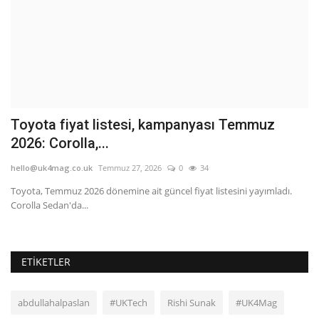
Toyota fiyat listesi, kampanyası Temmuz
S
2026: Corolla,...
B
hello@uk4mag.co.uk
Temmuz 27, 2026
0
34
he
Toyota, Temmuz 2026 dönemine ait güncel fiyat listesini yayımladı.
Me
Corolla Sedan'da...
ya
ETIKETLER
abdullahalpaslan
#UKTech
Rishi Sunak
#UK4Mag