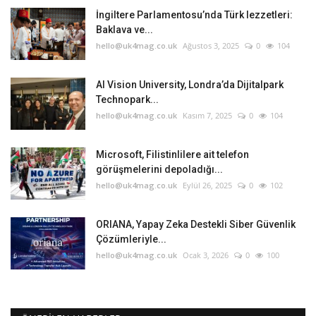
İngiltere Parlamentosu’nda Türk lezzetleri:
Baklava ve...
hello@uk4mag.co.uk
Ağustos 3, 2025
0
104
AI Vision University, Londra’da Dijitalpark
Technopark...
hello@uk4mag.co.uk
Kasım 7, 2025
0
104
Microsoft, Filistinlilere ait telefon
görüşmelerini depoladığı...
hello@uk4mag.co.uk
Eylül 26, 2025
0
102
ORIANA, Yapay Zeka Destekli Siber Güvenlik
Çözümleriyle...
hello@uk4mag.co.uk
Ocak 3, 2026
0
100