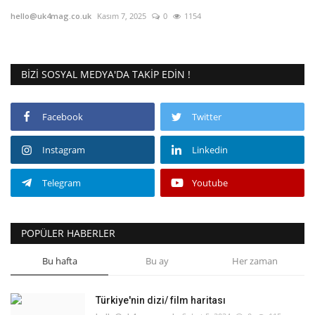
hello@uk4mag.co.uk
Kasım 7, 2025
0
1154
Londra
İngiltere
BIZI SOSYAL MEDYA'DA TAKIP EDIN !
Videolar
Facebook
Twitter
İş & Ekonomi
Instagram
Linkedin
Pazaryeri
Telegram
Youtube
Kültür - Sanat
POPÜLER HABERLER
Firma Rehberi
Bu hafta
Bu ay
Her zaman
Restoranlar
Türkiye'nin dizi/ film haritası
Sağlık