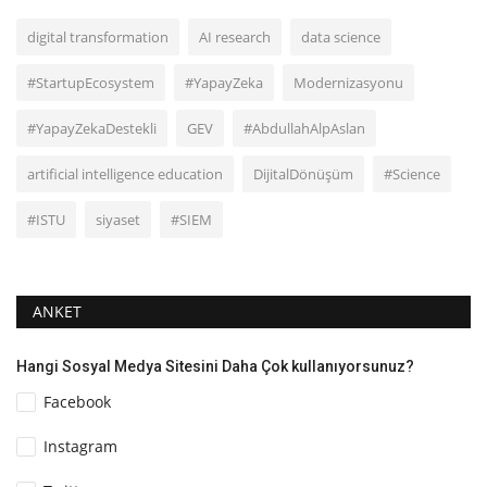
digital transformation
AI research
data science
#StartupEcosystem
#YapayZeka
Modernizasyonu
#YapayZekaDestekli
GEV
#AbdullahAlpAslan
artificial intelligence education
DijitalDönüşüm
#Science
#ISTU
siyaset
#SIEM
ANKET
Hangi Sosyal Medya Sitesini Daha Çok kullanıyorsunuz?
Facebook
Instagram