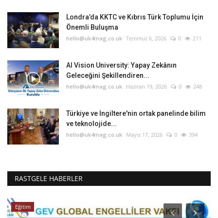
Londra’da KKTC ve Kıbrıs Türk Toplumu İçin
Önemli Buluşma
hello@uk4mag.co.uk
Temmuz 6, 2026
0
211
AI Vision University: Yapay Zekânın
Geleceğini Şekillendiren...
hello@uk4mag.co.uk
Haziran 19, 2026
0
248
Türkiye ve İngiltere'nin ortak panelinde bilim
ve teknolojide...
hello@uk4mag.co.uk
Mayıs 17, 2026
0
394
RASTGELE HABERLER
Eğitim