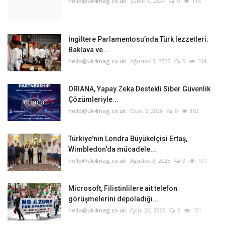
hello@uk4mag.co.uk
Şubat 5, 2024
0
115
Etkinlik
İngiltere Parlamentosu’nda Türk lezzetleri:
Teknoloji
Baklava ve...
hello@uk4mag.co.uk
Ağustos 3, 2025
0
104
Hakkımızda
ORIANA, Yapay Zeka Destekli Siber Güvenlik
Galeri
Çözümleriyle...
hello@uk4mag.co.uk
Ocak 3, 2026
0
102
İletişim
Türkiye'nin Londra Büyükelçisi Ertaş,
Wimbledon'da mücadele...
Dilim
hello@uk4mag.co.uk
Ağustos 3, 2025
0
101
English
Turkish
Microsoft, Filistinlilere ait telefon
görüşmelerini depoladığı...
hello@uk4mag.co.uk
Eylül 26, 2025
0
101