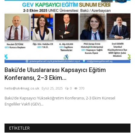
Bakü’de Uluslararası Kapsayıcı Eğitim
A
Konferansı, 2–3 Ekim...
he
hello@uk4mag.co.uk
Eylül 25, 2025
0
370
Ax
tu
Bakü’de Kapsayıcı Yükseköğretim Konferansı, 2-3 Ekim Küresel
Engelliler Vakfı (GEV)...
ETIKETLER