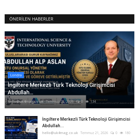
ÖNERILEN HABERLER
Londra
İngiltere Merkezli Türk Teknoloji Girişimcisi
Abdullah...
hello@uk4mag.co.uk
Temmuz 25, 2026
0
134
İngiltere Merkezli Türk Teknoloji Girişimcisi
Abdullah...
hello@uk4mag.co.uk
Temmuz 21, 2026
0
180