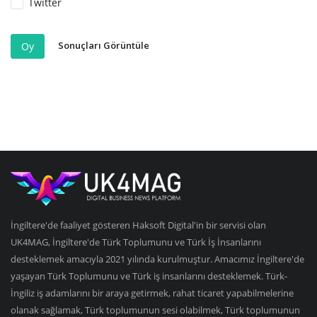
Twitter
Sonuçları Görüntüle
Oy
İngiltere'de faaliyet gösteren Haksoft Digital'in bir servisi olan
UK4MAG, İngiltere'de Türk Toplumunu ve Türk İş İnsanlarını
desteklemek amacıyla 2021 yılında kurulmuştur. Amacımız İngiltere'de
yaşayan Türk Toplumunu ve Türk iş insanlarını desteklemek. Türk-
İngiliz iş adamlarını bir araya getirmek, rahat ticaret yapabilmelerine
olanak sağlamak, Türk toplumunun sesi olabilmek, Türk toplumunun