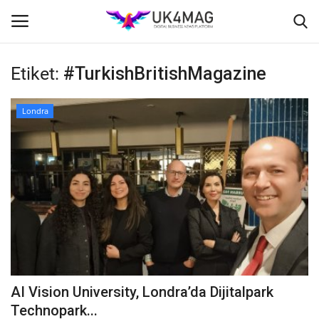
Etiket:
#TurkishBritishMagazine
Giriş yapmak
Kayıt ol
Londra
Ana Sayfa
İş Platformu
TVNET
TOPLUM
İş İlanları
AI Vision University, Londra’da Dijitalpark
Seri İlanlar
Technopark...