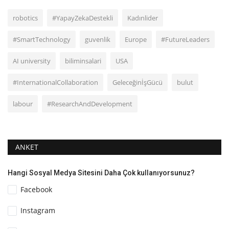
robotics
#YapayZekaDestekli
Kadınlider
#SmartTechnology
guvenlik
Europe
#FutureLeaders
AI university
biliminsalari
USA
#InternationalCollaboration
GeleceğinİşGücü
bulut
labour
#ResearchAndDevelopment
ANKET
Hangi Sosyal Medya Sitesini Daha Çok kullanıyorsunuz?
Facebook
Instagram