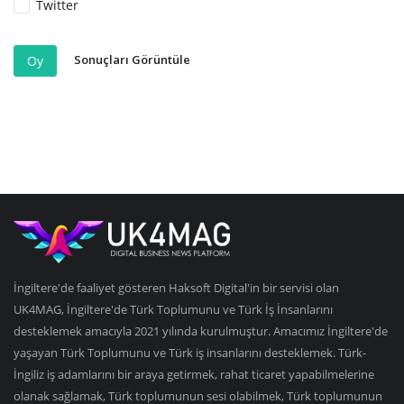
Twitter
Sonuçları Görüntüle
Oy
İngiltere'de faaliyet gösteren Haksoft Digital'in bir servisi olan
UK4MAG, İngiltere'de Türk Toplumunu ve Türk İş İnsanlarını
desteklemek amacıyla 2021 yılında kurulmuştur. Amacımız İngiltere'de
yaşayan Türk Toplumunu ve Türk iş insanlarını desteklemek. Türk-
İngiliz iş adamlarını bir araya getirmek, rahat ticaret yapabilmelerine
olanak sağlamak, Türk toplumunun sesi olabilmek, Türk toplumunun