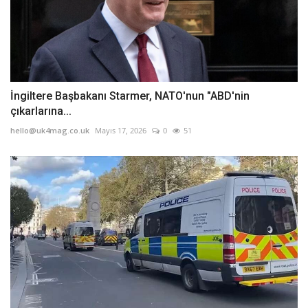
İngiltere Başbakanı Starmer, NATO'nun "ABD'nin
çıkarlarına...
hello@uk4mag.co.uk
Mayıs 17, 2026
0
51