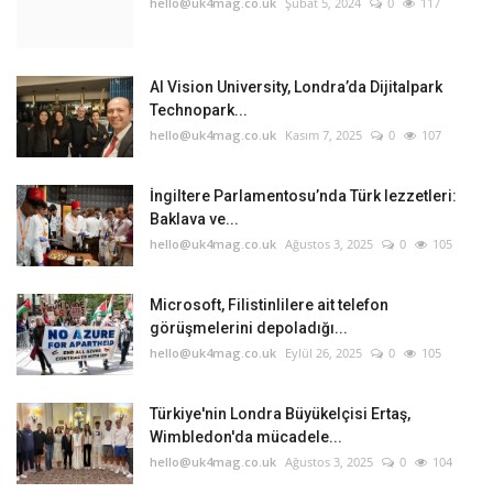
hello@uk4mag.co.uk
Şubat 5, 2024
0
117
AI Vision University, Londra’da Dijitalpark
Technopark...
hello@uk4mag.co.uk
Kasım 7, 2025
0
107
İngiltere Parlamentosu’nda Türk lezzetleri:
Baklava ve...
hello@uk4mag.co.uk
Ağustos 3, 2025
0
105
Microsoft, Filistinlilere ait telefon
görüşmelerini depoladığı...
hello@uk4mag.co.uk
Eylül 26, 2025
0
105
Türkiye'nin Londra Büyükelçisi Ertaş,
Wimbledon'da mücadele...
hello@uk4mag.co.uk
Ağustos 3, 2025
0
104