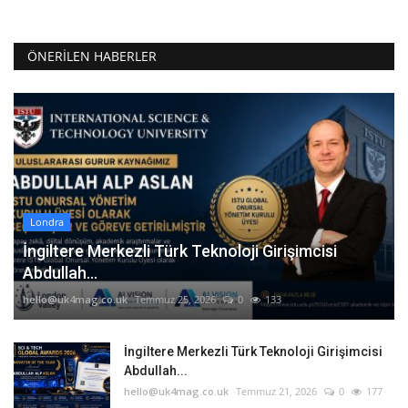
ÖNERILEN HABERLER
Londra
İngiltere Merkezli Türk Teknoloji Girişimcisi
Abdullah...
hello@uk4mag.co.uk
Temmuz 25, 2026
0
133
İngiltere Merkezli Türk Teknoloji Girişimcisi
Abdullah...
hello@uk4mag.co.uk
Temmuz 21, 2026
0
177