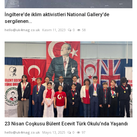
İngiltere'de iklim aktivistleri National Gallery'de
sergilenen...
hello@uk4mag.co.uk
Kasım 11, 2023
0
58
23 Nisan Coşkusu Bülent Ecevit Türk Okulu’nda Yaşandı
hello@uk4mag.co.uk
Mayıs 13, 2025
0
97