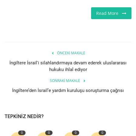
Read More
Etkinlik
Teknoloji
Hakkımızda
ÖNCEKI MAKALE
Galeri
İngiltere İsrail'i silahlandırmaya devam ederek uluslararası
hukuku ihlal ediyor
İletişim
SONRAKI MAKALE
İngiltere’den İsrail’e yardım kuruluşu soruşturma çağrısı
Dilim
English
Turkish
TEPKINIZ NEDIR?
0
0
0
0