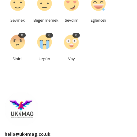
Sevmek
Beğenmemek
Sevdim
Eğlenceli
0
0
0
Sinirli
Üzgün
Vay
hello@uk4mag.co.uk