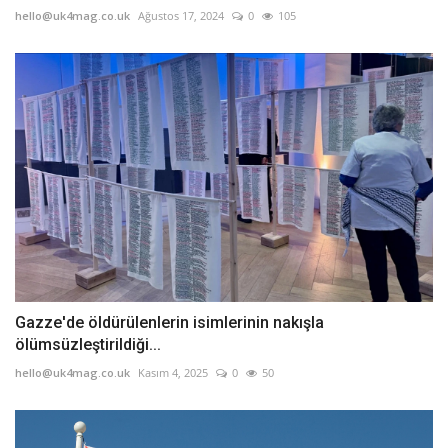
hello@uk4mag.co.uk
Ağustos 17, 2024
0
105
Gazze'de öldürülenlerin isimlerinin nakışla
ölümsüzleştirildiği...
hello@uk4mag.co.uk
Kasım 4, 2025
0
50