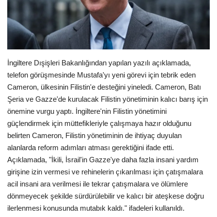
Londra
İngiltere
İngiltere Dışişleri Bakanlığından yapılan yazılı açıklamada,
İş & Ekonomi
telefon görüşmesinde Mustafa'yı yeni görevi için tebrik eden
Cameron, ülkesinin Filistin'e desteğini yineledi. Cameron, Batı
Videolar
Şeria ve Gazze'de kurulacak Filistin yönetiminin kalıcı barış için
önemine vurgu yaptı. İngiltere'nin Filistin yönetimini
Pazaryeri
güçlendirmek için müttefikleriyle çalışmaya hazır olduğunu
belirten Cameron, Filistin yönetiminin de ihtiyaç duyulan
Kültür - Sanat
alanlarda reform adımları atması gerektiğini ifade etti.
Açıklamada, "İkili, İsrail'in Gazze'ye daha fazla insani yardım
Firma Rehberi
girişine izin vermesi ve rehinelerin çıkarılması için çatışmalara
acil insani ara verilmesi ile tekrar çatışmalara ve ölümlere
Restoranlar
dönmeyecek şekilde sürdürülebilir ve kalıcı bir ateşkese doğru
ilerlenmesi konusunda mutabık kaldı." ifadeleri kullanıldı.
Sağlık