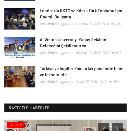
Londra’da KKTC ve Kıbrıs Türk Toplumu İçin
Önemli Buluşma
hello@uk4mag.co.uk
Temmuz 6, 2026
0
210
AI Vision University: Yapay Zekânın
Geleceğini Şekillendiren...
hello@uk4mag.co.uk
Haziran 19, 2026
0
247
Türkiye ve İngiltere'nin ortak panelinde bilim
ve teknolojide...
hello@uk4mag.co.uk
Mayıs 17, 2026
0
394
RASTGELE HABERLER
TOPLUM