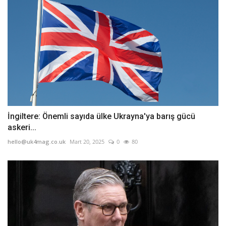
İngiltere: Önemli sayıda ülke Ukrayna'ya barış gücü
askeri...
hello@uk4mag.co.uk
Mart 20, 2025
0
80