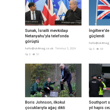
Sunak, İsrailli mevkidaşı
İngiltere'de
Netanyahu'yla telefonda
güçlendi
görüştü
hello@uk4mag.
hello@uk4mag.co.uk
Temmuz 3, 2024
0
69
0
51
Boris Johnson, ilkokul
Southport sa
çocuklarıyla ağaç dikti
yıl hapis ce