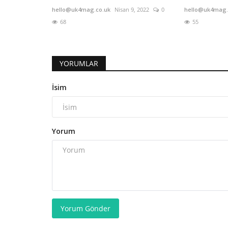
hello@uk4mag.co.uk
Nisan 9, 2022
0
hello@uk4mag.
68
55
YORUMLAR
İsim
Yorum
Yorum Gönder