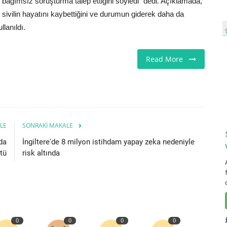
r bağımsız soruşturma talep ettiğini söyledi" dedi. Açıklamada,
ivilin hayatını kaybettiğini ve durumun giderek daha da
llanıldı.
Read More
LE
SONRAKI MAKALE
da
İngiltere'de 8 milyon istihdam yapay zeka nedeniyle
tü
risk altında
0
0
0
0