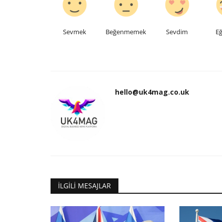
Sevmek
Beğenmemek
Sevdim
Eğ
hello@uk4mag.co.uk
İLGILI MESAJLAR