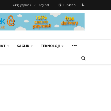
Giriş yapmak
/
Kayıt ol
Turkish
ANAT
SAĞLIK
TEKNOLOJI