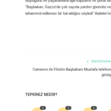
düştüğünü ve yaşananlarla ilgili kapsamlı ve şeffaf bi
"Başbakan, Gazze'de çok sayıda yardım görevlisi ve s
tahammül edilemez bir hal aldığını söyledi" ifadeleri ku
ÖNCEKI MAKA
Cameron ile Filistin Başbakanı Mustafa telefon
görüş
TEPKINIZ NEDIR?
0
0
0