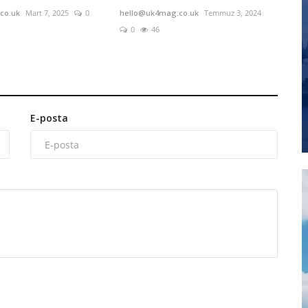
co.uk
Mart 7, 2025
0
hello@uk4mag.co.uk
Temmuz 3, 2024
0
46
E-posta