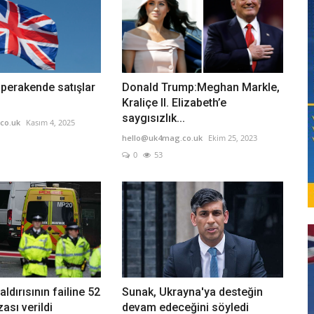
 perakende satışlar
Donald Trump:Meghan Markle,
Kraliçe II. Elizabeth’e
saygısızlık...
co.uk
Kasım 4, 2025
hello@uk4mag.co.uk
Ekim 25, 2023
0
53
ldırısının failine 52
Sunak, Ukrayna'ya desteğin
zası verildi
devam edeceğini söyledi