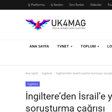
İş Platformu
İş İlanları
Seri İlanlar
Videolar
Pa
ANA SAYFA
TVNET
TOPLUM
L
Ana sayfa
İngiltere
İngiltere’den İsrail’e yardım kuruluşu soruşt
İngiltere
İngiltere’den İsrail’
soruşturma çağrısı