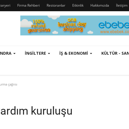
zaryeri
Firma Rehberi
Restoranlar
Etkinlik
Hakkımızda
İletişim
ONDRA
İNGILTERE
İŞ & EKONOMI
KÜLTÜR - S
urma çağrısı
e yardım kuruluşu