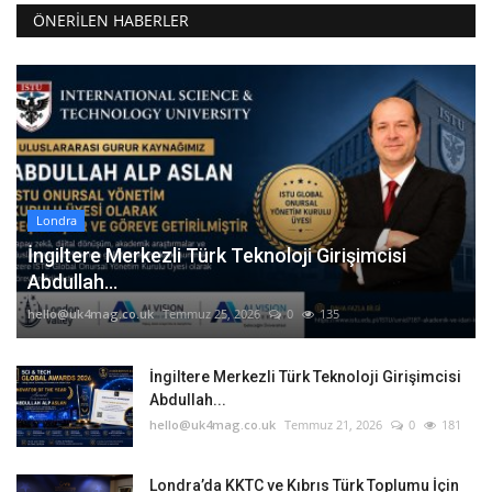
ÖNERILEN HABERLER
Londra
İngiltere Merkezli Türk Teknoloji Girişimcisi
Abdullah...
hello@uk4mag.co.uk
Temmuz 25, 2026
0
135
İngiltere Merkezli Türk Teknoloji Girişimcisi
Abdullah...
hello@uk4mag.co.uk
Temmuz 21, 2026
0
181
Londra’da KKTC ve Kıbrıs Türk Toplumu İçin