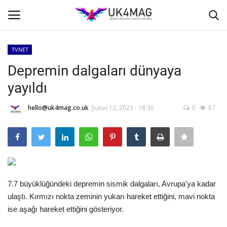
TVNET
Giriş yapmak
Kayıt ol
Depremin dalgaları dünyaya
yayıldı
Ana Sayfa
hello@uk4mag.co.uk
Şubat 12, 2023 - 18:30
0
67
İş Platformu
TVNET
TOPLUM
7.7 büyüklüğündeki depremin sismik dalgaları, Avrupa'ya kadar
İş İlanları
ulaştı. Kırmızı nokta zeminin yukarı hareket ettiğini, mavi nokta
ise aşağı hareket ettiğini gösteriyor.
Seri İlanlar