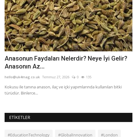
Anasonun Faydaları Nelerdir? Neye İyi Gelir?
T
Anasonın Az...
he
hello@uk4mag.co.uk
Temmuz 27, 2026
0
135
Tü
be
Kokusu ile tanına anason, ilaç ve içki yapımlarında kullanılan bitki
türüdür. Binlerce...
ETIKETLER
#EducationTechnology
#GlobalInnovation
#London