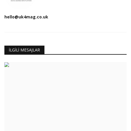
hello@uk4mag.co.uk
İLGILI MESAJLAR