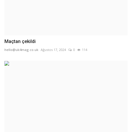
Maçtan çekildi
hello@uk4mag.co.uk
Ağustos 17, 2024
0
114