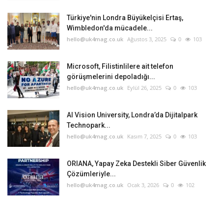
Türkiye'nin Londra Büyükelçisi Ertaş,
Wimbledon'da mücadele...
hello@uk4mag.co.uk
Ağustos 3, 2025
0
103
Microsoft, Filistinlilere ait telefon
görüşmelerini depoladığı...
hello@uk4mag.co.uk
Eylül 26, 2025
0
103
AI Vision University, Londra’da Dijitalpark
Technopark...
hello@uk4mag.co.uk
Kasım 7, 2025
0
103
ORIANA, Yapay Zeka Destekli Siber Güvenlik
Çözümleriyle...
hello@uk4mag.co.uk
Ocak 3, 2026
0
102