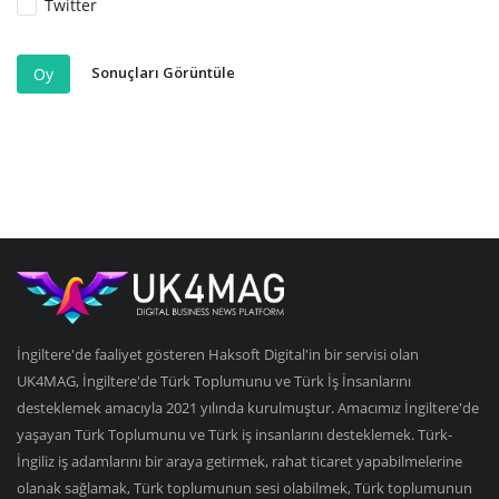
Twitter
Sonuçları Görüntüle
Oy
İngiltere'de faaliyet gösteren Haksoft Digital'in bir servisi olan
UK4MAG, İngiltere'de Türk Toplumunu ve Türk İş İnsanlarını
desteklemek amacıyla 2021 yılında kurulmuştur. Amacımız İngiltere'de
yaşayan Türk Toplumunu ve Türk iş insanlarını desteklemek. Türk-
İngiliz iş adamlarını bir araya getirmek, rahat ticaret yapabilmelerine
olanak sağlamak, Türk toplumunun sesi olabilmek, Türk toplumunun