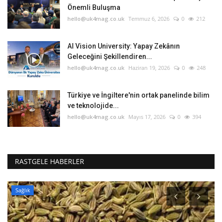
Önemli Buluşma
hello@uk4mag.co.uk
Temmuz 6, 2026
0
212
AI Vision University: Yapay Zekânın
Geleceğini Şekillendiren...
hello@uk4mag.co.uk
Haziran 19, 2026
0
248
Türkiye ve İngiltere'nin ortak panelinde bilim
ve teknolojide...
hello@uk4mag.co.uk
Mayıs 17, 2026
0
394
RASTGELE HABERLER
Sağlık