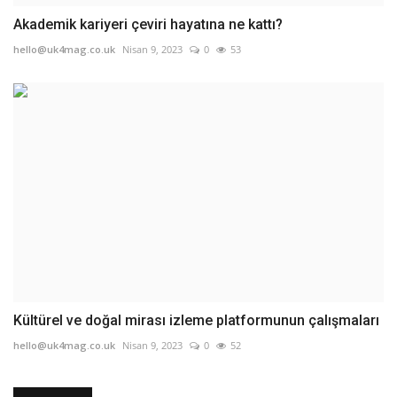
Akademik kariyeri çeviri hayatına ne kattı?
hello@uk4mag.co.uk
Nisan 9, 2023
0
53
Kültürel ve doğal mirası izleme platformunun çalışmaları
hello@uk4mag.co.uk
Nisan 9, 2023
0
52