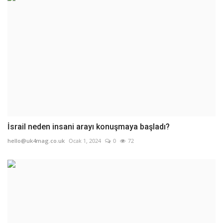
İsrail neden insani arayı konuşmaya başladı?
hello@uk4mag.co.uk
Ocak 1, 2024
0
72