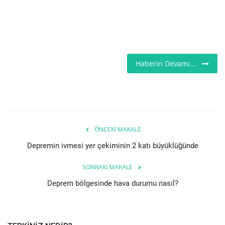
Londra
İngiltere
Haberin Devamı...
Videolar
İş & Ekonomi
Pazaryeri
ÖNCEKI MAKALE
Kültür - Sanat
Depremin ivmesi yer çekiminin 2 katı büyüklüğünde
SONRAKI MAKALE
Firma Rehberi
Deprem bölgesinde hava durumu nasıl?
Restoranlar
Sağlık