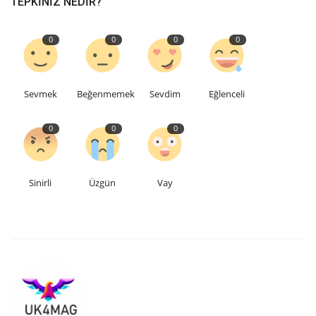
TEPKINIZ NEDIR?
Etkinlik
0
0
0
0
Teknoloji
Sevmek
Beğenmemek
Sevdim
Eğlenceli
Hakkımızda
0
0
0
Galeri
İletişim
Sinirli
Üzgün
Vay
Dilim
English
Turkish