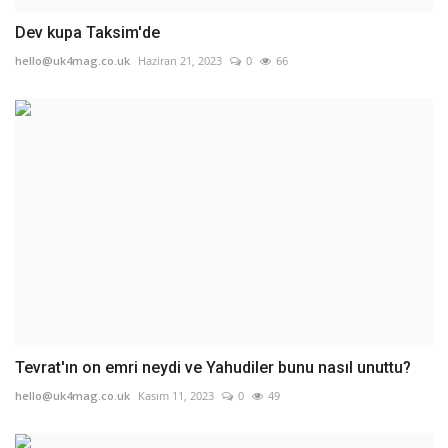
Dev kupa Taksim'de
hello@uk4mag.co.uk
Haziran 21, 2023
0
66
Tevrat'ın on emri neydi ve Yahudiler bunu nasıl unuttu?
hello@uk4mag.co.uk
Kasım 11, 2023
0
49