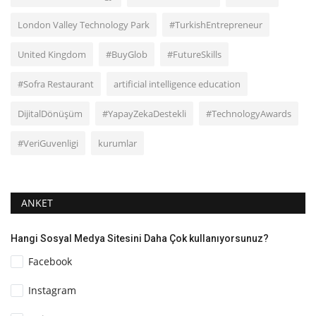
London Valley Technology Park
#TurkishEntrepreneur
United Kingdom
#BuyGlob
#FutureSkills
#Sofra Restaurant
artificial intelligence education
DijitalDönüşüm
#YapayZekaDestekli
#TechnologyAwards
#VeriGuvenligi
kurumlar
ANKET
Hangi Sosyal Medya Sitesini Daha Çok kullanıyorsunuz?
Facebook
Instagram