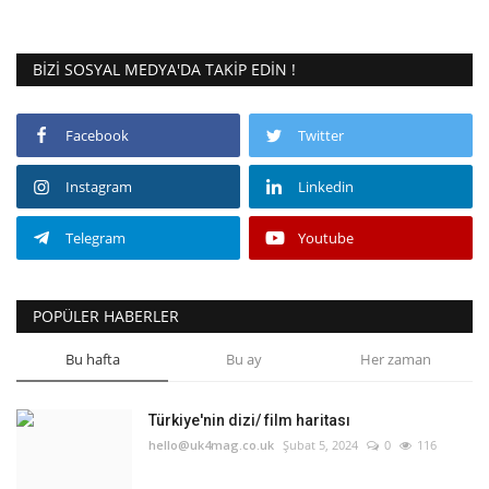
BIZI SOSYAL MEDYA'DA TAKIP EDIN !
Facebook
Twitter
Instagram
Linkedin
Telegram
Youtube
POPÜLER HABERLER
Bu hafta
Bu ay
Her zaman
Türkiye'nin dizi/ film haritası
hello@uk4mag.co.uk
Şubat 5, 2024
0
116