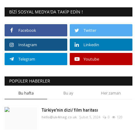
BIZI SOSYAL MEDYA'DA TAKIP EDIN !
Facebook
Twitter
Instagram
Linkedin
Telegram
Youtube
POPÜLER HABERLER
Bu hafta
Bu ay
Her zaman
Türkiye'nin dizi/ film haritası
hello@uk4mag.co.uk
Şubat 5, 2024
0
120