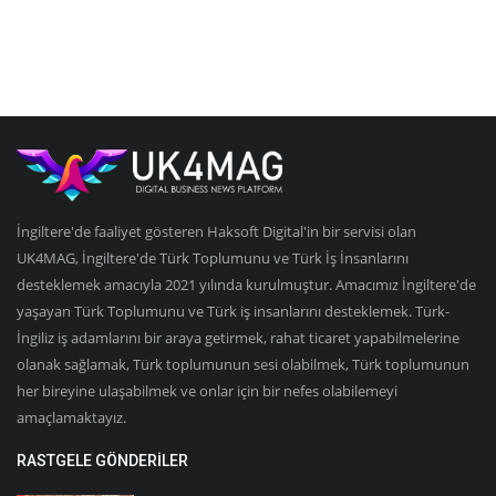
İngiltere'de faaliyet gösteren Haksoft Digital'in bir servisi olan
UK4MAG, İngiltere'de Türk Toplumunu ve Türk İş İnsanlarını
desteklemek amacıyla 2021 yılında kurulmuştur. Amacımız İngiltere'de
yaşayan Türk Toplumunu ve Türk iş insanlarını desteklemek. Türk-
İngiliz iş adamlarını bir araya getirmek, rahat ticaret yapabilmelerine
olanak sağlamak, Türk toplumunun sesi olabilmek, Türk toplumunun
her bireyine ulaşabilmek ve onlar için bir nefes olabilemeyi
amaçlamaktayız.
RASTGELE GÖNDERILER