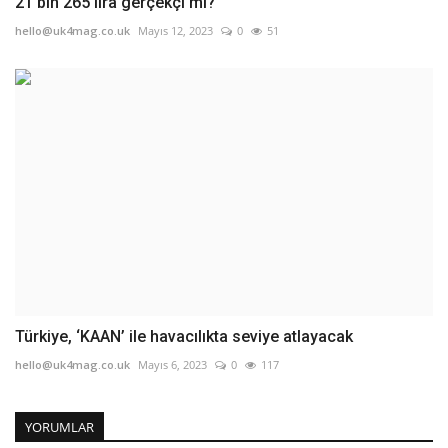
21 bin 265 lira gerçekçi mi?
hello@uk4mag.co.uk
Mayıs 12, 2023
0
51
Türkiye, ‘KAAN’ ile havacılıkta seviye atlayacak
hello@uk4mag.co.uk
Mayıs 6, 2023
0
117
YORUMLAR