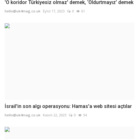
'O koridor Türkiyesiz olmaz' demek, ‘Oldurtmayız’ demek
hello@uk4mag.co.uk
Eylül 17, 2023
0
61
İsrail'in son algı operasyonu: Hamas'a web sitesi açtılar
hello@uk4mag.co.uk
Kasım 22, 2023
0
54