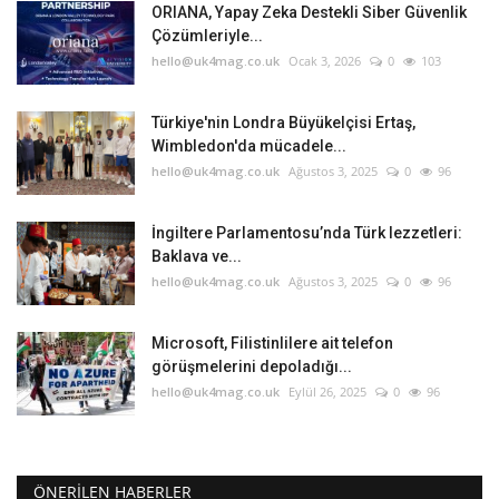
ORIANA, Yapay Zeka Destekli Siber Güvenlik
Çözümleriyle...
hello@uk4mag.co.uk
Ocak 3, 2026
0
103
Türkiye'nin Londra Büyükelçisi Ertaş,
Wimbledon'da mücadele...
hello@uk4mag.co.uk
Ağustos 3, 2025
0
96
İngiltere Parlamentosu’nda Türk lezzetleri:
Baklava ve...
hello@uk4mag.co.uk
Ağustos 3, 2025
0
96
Microsoft, Filistinlilere ait telefon
görüşmelerini depoladığı...
hello@uk4mag.co.uk
Eylül 26, 2025
0
96
ÖNERILEN HABERLER