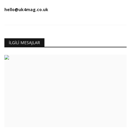
hello@uk4mag.co.uk
İLGILI MESAJLAR