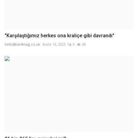
"Karşılaştığımız herkes ona kraliçe gibi davrandı"
hello@uk4mag.co.uk
Aralık 16, 2023
0
49