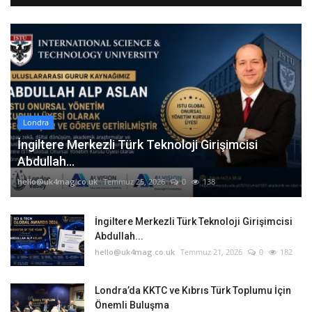
Londra
İngiltere Merkezli Türk Teknoloji Girişimcisi
Abdullah...
hello@uk4mag.co.uk
Temmuz 25, 2026
0
138
İngiltere Merkezli Türk Teknoloji Girişimcisi
Abdullah...
hello@uk4mag.co.uk
Temmuz 21, 2026
0
182
Londra’da KKTC ve Kıbrıs Türk Toplumu İçin
Önemli Buluşma