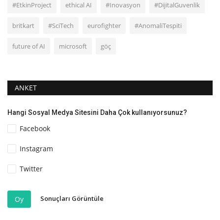
#EtkinProject
ethical AI
#Inovasyon
#DijitalGuvenlik
britkart
#SciTech
eurofighter
#AnomaliTespiti
future of AI
microsoft
göç
ANKET
Hangi Sosyal Medya Sitesini Daha Çok kullanıyorsunuz?
Facebook
Instagram
Twitter
Sonuçları Görüntüle
Oy