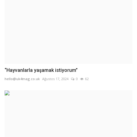
“Hayvanlarla yaşamak istiyorum”
hello@uk4mag.co.uk
Ağustos 17, 2024
0
62