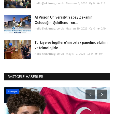
hello@uk4mag.co.uk
Temmuz 6, 2026
0
212
AI Vision University: Yapay Zekânın
Geleceğini Şekillendiren...
hello@uk4mag.co.uk
Haziran 19, 2026
0
249
Türkiye ve İngiltere'nin ortak panelinde bilim
ve teknolojide...
hello@uk4mag.co.uk
Mayıs 17, 2026
0
394
RASTGELE HABERLER
Avrupa