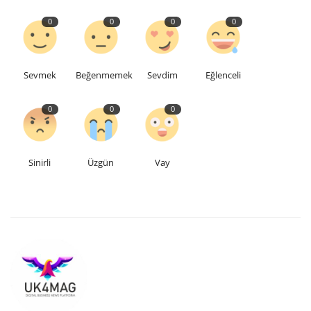
0
0
0
0
Etkinlik
Teknoloji
Sevmek
Beğenmemek
Sevdim
Eğlenceli
Hakkımızda
0
0
0
Galeri
Sinirli
Üzgün
Vay
İletişim
Dilim
English
Turkish