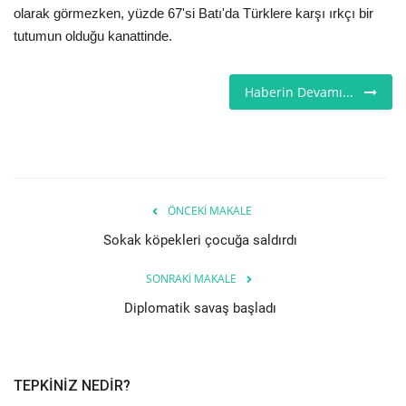
olarak görmezken, yüzde 67'si Batı'da Türklere karşı ırkçı bir
Londra
tutumun olduğu kanattinde.
İngiltere
Haberin Devamı...
Videolar
İş & Ekonomi
ÖNCEKI MAKALE
Pazaryeri
Sokak köpekleri çocuğa saldırdı
Kültür - Sanat
SONRAKI MAKALE
Diplomatik savaş başladı
Firma Rehberi
Restoranlar
TEPKINIZ NEDIR?
Sağlık