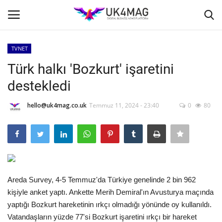
TVNET
Giriş yapmak
Kayıt ol
Türk halkı 'Bozkurt' işaretini
destekledi
Ana Sayfa
hello@uk4mag.co.uk
Temmuz 11, 2024 - 23:40
0
80
İş Platformu
TVNET
TOPLUM
Areda Survey, 4-5 Temmuz'da Türkiye genelinde 2 bin 962
İş İlanları
kişiyle anket yaptı. Ankette Merih Demiral'ın Avusturya maçında
yaptığı Bozkurt hareketinin ırkçı olmadığı yönünde oy kullanıldı.
Seri İlanlar
Vatandaşların yüzde 77'si Bozkurt işaretini ırkçı bir hareket