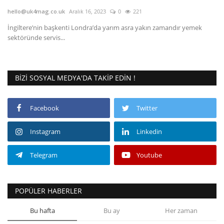
hello@uk4mag.co.uk
Aralık 16, 2023
0
221
Seri İlanlar
İngiltere’nin başkenti Londra’da yarım asra yakın zamandır yemek
sektöründe servis...
İngiltere
Videolar
BIZI SOSYAL MEDYA'DA TAKIP EDIN !
İş & Ekonomi
Facebook
Twitter
Kültür - Sanat
Instagram
Linkedin
Firma Rehberi
Telegram
Youtube
Pazaryeri
POPÜLER HABERLER
Restoranlar
Bu hafta
Bu ay
Her zaman
Sağlık