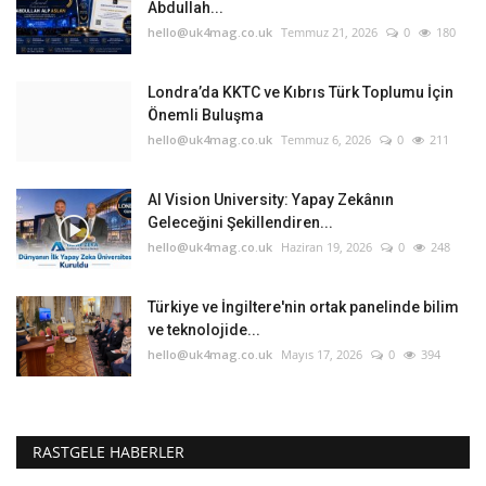
Abdullah...
hello@uk4mag.co.uk
Temmuz 21, 2026
0
180
Londra’da KKTC ve Kıbrıs Türk Toplumu İçin
Önemli Buluşma
hello@uk4mag.co.uk
Temmuz 6, 2026
0
211
AI Vision University: Yapay Zekânın
Geleceğini Şekillendiren...
hello@uk4mag.co.uk
Haziran 19, 2026
0
248
Türkiye ve İngiltere'nin ortak panelinde bilim
ve teknolojide...
hello@uk4mag.co.uk
Mayıs 17, 2026
0
394
RASTGELE HABERLER