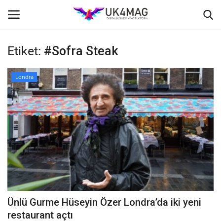
Etiket:
#Sofra Steak
Giriş yapmak
Kayıt ol
Londra
Ana Sayfa
TVNET
TOPLUM
İş Platformu
Londra
Ünlü Gurme Hüseyin Özer Londra’da iki yeni
İş İlanları
restaurant açtı