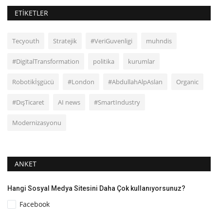
ETIKETLER
Tecyouth
Stratejik
#VeriGuvenligi
muhndis
#DigitalTransformation
politika
kurumlar
Robotikİşgücü
#London
#AbdullahAlpAslan
Organic
#DışTicaret
AI news
#SmartIndustry
Modernizasyonu
ANKET
Hangi Sosyal Medya Sitesini Daha Çok kullanıyorsunuz?
Facebook