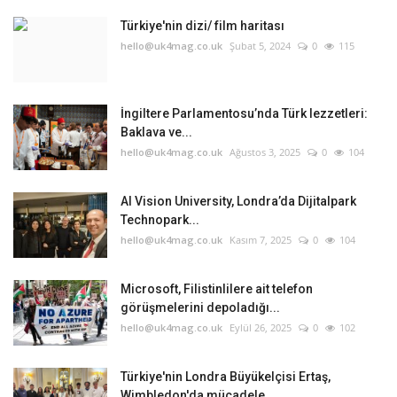
Türkiye'nin dizi/ film haritası
Teknoloji
hello@uk4mag.co.uk
Şubat 5, 2024
0
115
Etkinlik
İngiltere Parlamentosu’nda Türk lezzetleri:
Hakkımızda
Baklava ve...
hello@uk4mag.co.uk
Ağustos 3, 2025
0
104
Galeri
AI Vision University, Londra’da Dijitalpark
Technopark...
İletişim
hello@uk4mag.co.uk
Kasım 7, 2025
0
104
Dilim
Microsoft, Filistinlilere ait telefon
English
Turkish
görüşmelerini depoladığı...
hello@uk4mag.co.uk
Eylül 26, 2025
0
102
Türkiye'nin Londra Büyükelçisi Ertaş,
Wimbledon'da mücadele...