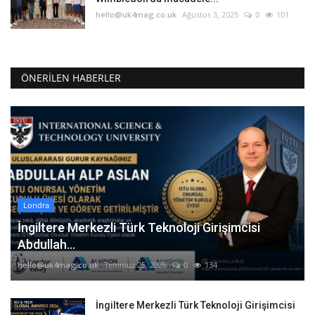
hello@uk4mag.co.uk
Ağustos 3, 2025
0
101
ÖNERILEN HABERLER
Londra
İngiltere Merkezli Türk Teknoloji Girişimcisi
Abdullah...
hello@uk4mag.co.uk
Temmuz 25, 2026
0
134
İngiltere Merkezli Türk Teknoloji Girişimcisi