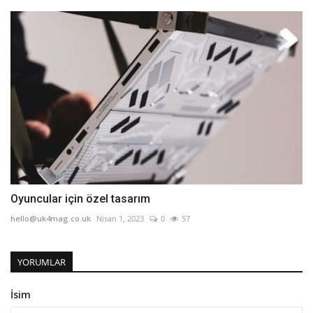
Oyuncular için özel tasarım
hello@uk4mag.co.uk
Nisan 1, 2023
0
57
YORUMLAR
İsim