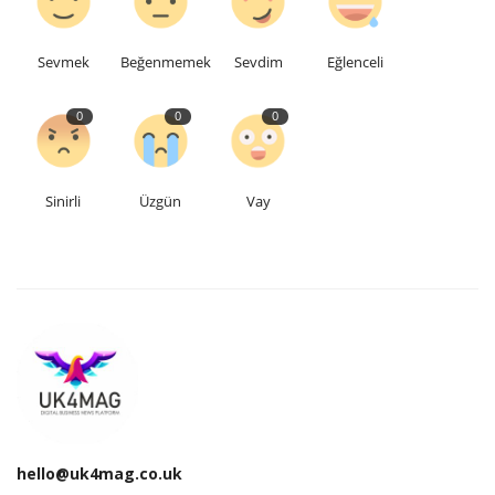
Sevmek
Beğenmemek
Sevdim
Eğlenceli
0
0
0
Sinirli
Üzgün
Vay
hello@uk4mag.co.uk