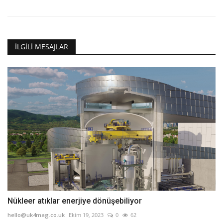
İLGILI MESAJLAR
Nükleer atıklar enerjiye dönüşebiliyor
hello@uk4mag.co.uk
Ekim 19, 2023
0
62