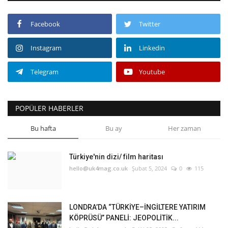
Facebook
Twitter
Instagram
Linkedin
Telegram
Youtube
POPÜLER HABERLER
Bu hafta
Bu ay
Her zaman
Türkiye'nin dizi/ film haritası
hello@uk4mag.co.uk
Şubat 5, 2024
0
115
LONDRA’DA “TÜRKİYE–İNGİLTERE YATIRIM
KÖPRÜSÜ” PANELİ: JEOPOLİTİK...