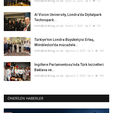
hello@uk4mag.co.uk
Eylül 25, 2025
0
111
AI Vision University, Londra’da Dijitalpark
Technopark...
hello@uk4mag.co.uk
Kasım 7, 2025
0
101
Türkiye'nin Londra Büyükelçisi Ertaş,
Wimbledon'da mücadele...
hello@uk4mag.co.uk
Ağustos 3, 2025
0
100
İngiltere Parlamentosu’nda Türk lezzetleri:
Baklava ve...
hello@uk4mag.co.uk
Ağustos 3, 2025
0
100
ÖNERILEN HABERLER