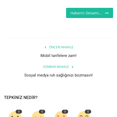
Etkinlik
Haberin Devamı...
Teknoloji
Hakkımızda
ÖNCEKI MAKALE
Galeri
Mobil tarifelere zam!
İletişim
SONRAKI MAKALE
Sosyal medya ruh sağlığınızı bozmasın!
Dilim
English
Turkish
TEPKINIZ NEDIR?
0
0
0
0