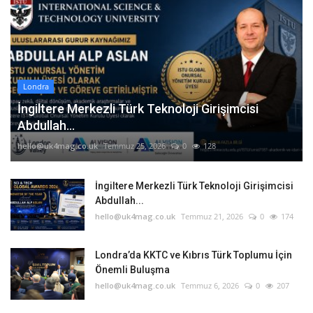
Londra
İngiltere Merkezli Türk Teknoloji Girişimcisi
Abdullah...
hello@uk4mag.co.uk
Temmuz 25, 2026
0
128
İngiltere Merkezli Türk Teknoloji Girişimcisi
Abdullah...
hello@uk4mag.co.uk
Temmuz 21, 2026
0
174
Londra’da KKTC ve Kıbrıs Türk Toplumu İçin
Önemli Buluşma
hello@uk4mag.co.uk
Temmuz 6, 2026
0
207