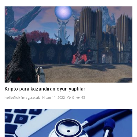
Kripto para kazandıran oyun yaptılar
hello@uk4mag.co.uk
Nisan 11, 2022
0
63