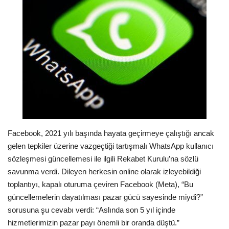
Londra
İngiltere
Videolar
İş & Ekonomi
Pazaryeri
Facebook, 2021 yılı başında hayata geçirmeye çalıştığı ancak
gelen tepkiler üzerine vazgeçtiği tartışmalı WhatsApp kullanıcı
Kültür - Sanat
sözleşmesi güncellemesi ile ilgili Rekabet Kurulu’na sözlü
savunma verdi. Dileyen herkesin online olarak izleyebildiği
Firma Rehberi
toplantıyı, kapalı oturuma çeviren Facebook (Meta), “Bu
güncellemelerin dayatılması pazar gücü sayesinde miydi?”
Restoranlar
sorusuna şu cevabı verdi: “Aslında son 5 yıl içinde
hizmetlerimizin pazar payı önemli bir oranda düştü.”
Sağlık