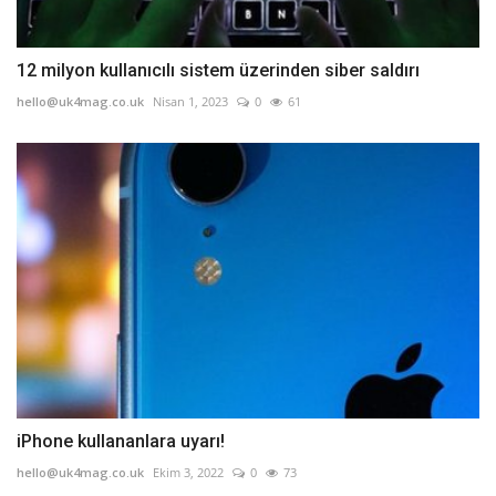
12 milyon kullanıcılı sistem üzerinden siber saldırı
hello@uk4mag.co.uk
Nisan 1, 2023
0
61
iPhone kullananlara uyarı!
hello@uk4mag.co.uk
Ekim 3, 2022
0
73