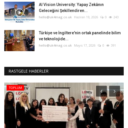
AI Vision University: Yapay Zekânın
Geleceğini Şekillendiren...
hello@uk4mag.co.uk
Haziran 19, 2026
0
243
Türkiye ve İngiltere'nin ortak panelinde bilim
ve teknolojide...
hello@uk4mag.co.uk
Mayıs 17, 2026
0
391
RASTGELE HABERLER
TOPLUM