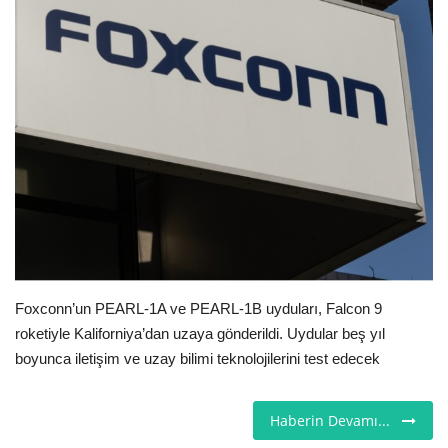
Seri İlanlar
İngiltere
Videolar
İş & Ekonomi
Kültür - Sanat
Firma Rehberi
Foxconn’un PEARL-1A ve PEARL-1B uyduları, Falcon 9
roketiyle Kaliforniya’dan uzaya gönderildi. Uydular beş yıl
Pazaryeri
boyunca iletişim ve uzay bilimi teknolojilerini test edecek
Restoranlar
Haberin Devamı...
Sağlık