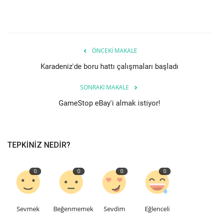
Teknoloji
Etkinlik
ÖNCEKI MAKALE
Karadeniz'de boru hattı çalışmaları başladı
Hakkımızda
SONRAKI MAKALE
Galeri
GameStop eBay'i almak istiyor!
İletişim
TEPKINIZ NEDIR?
Dilim
English
Turkish
0
0
0
0
Sevmek
Beğenmemek
Sevdim
Eğlenceli