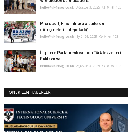
Wimbledon'da mücadele...
hello@uk4mag.co.uk
Ağustos 3, 2025
0
103
Microsoft, Filistinlilere ait telefon
görüşmelerini depoladığı...
hello@uk4mag.co.uk
Eylül 26, 2025
0
103
İngiltere Parlamentosu’nda Türk lezzetleri:
Baklava ve...
hello@uk4mag.co.uk
Ağustos 3, 2025
0
102
ÖNERILEN HABERLER