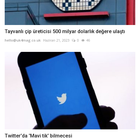
Tayvanlı çip üreticisi 500 milyar dolarlık değere ulaştı
hello@uk4mag.co.uk
Haziran 21, 2023
0
46
Twitter'da 'Mavi tik' bilmecesi