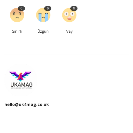
0
0
0
Sinirli
Üzgün
Vay
hello@uk4mag.co.uk