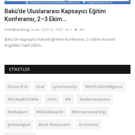
Bakü’de Uluslararası Kapsayıcı Eğitim
İ
Konferansı, 2–3 Ekim...
m
hello@uk4mag.co.uk
Eylül 25, 2025
0
369
he
n
Bakü’de Kapsayıcı Yükseköğretim Konferansı, 2-3 Ekim Küresel
Engelliler Vakfı (GEV)...
ETIKETLER
future of AI
israil
cybersecurity
#ArtificialIntelligence
#StratejikOrtaklık
ölüm
#AI
Modernizasyonu
#dijitalpark
#GlobalAwards
#Entrepreneurship
globsadigital
#türk Restaurantı
AI institute