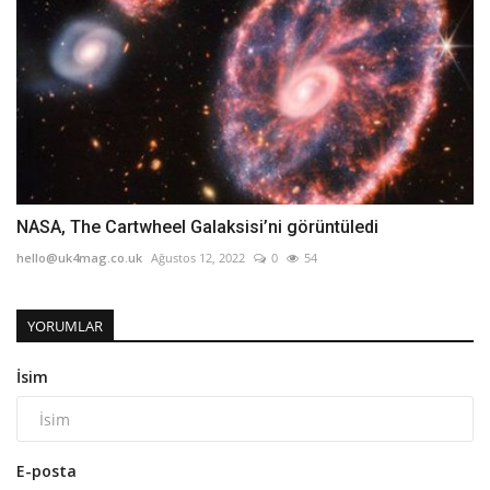
NASA, The Cartwheel Galaksisi’ni görüntüledi
hello@uk4mag.co.uk
Ağustos 12, 2022
0
54
YORUMLAR
İsim
E-posta