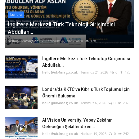
Londra
İngiltere Merkezli Türk Teknoloji Girişimcisi
Abdullah...
hello@uk4mag.co.uk
Temmuz 25, 2026
0
128
İngiltere Merkezli Türk Teknoloji Girişimcisi
Abdullah...
hello@uk4mag.co.uk
Temmuz 21, 2026
0
173
Londra’da KKTC ve Kıbrıs Türk Toplumu İçin
Önemli Buluşma
hello@uk4mag.co.uk
Temmuz 6, 2026
0
207
AI Vision University: Yapay Zekânın
Geleceğini Şekillendiren...
hello@uk4mag.co.uk
Haziran 19, 2026
0
242