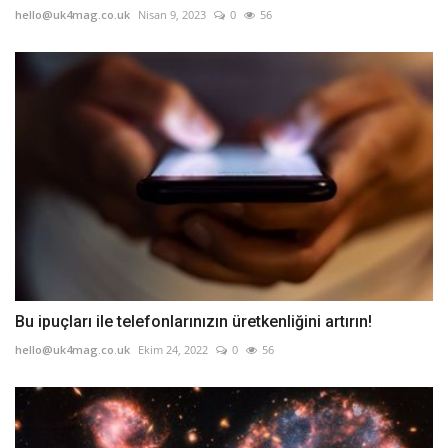
hello@uk4mag.co.uk
Nisan 9, 2023
0
56
Bu ipuçları ile telefonlarınızın üretkenliğini artırın!
hello@uk4mag.co.uk
Ekim 24, 2022
0
56