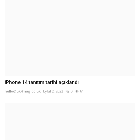
iPhone 14 tanıtım tarihi açıklandı
hello@uk4mag.co.uk
Eylül 2, 2022
0
61