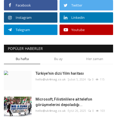
Facebook
Twitter
Instagram
Linkedin
Telegram
Youtube
POPÜLER HABERLER
Bu hafta
Bu ay
Her zaman
Türkiye'nin dizi/ film haritası
hello@uk4mag.co.uk
Şubat 5, 2024
0
115
Microsoft, Filistinlilere ait telefon
görüşmelerini depoladığı...
hello@uk4mag.co.uk
Eylül 26, 2025
0
103