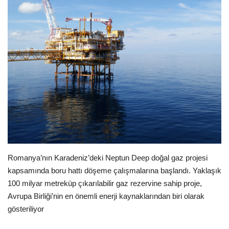
Seri İlanlar
İngiltere
Videolar
İş & Ekonomi
Pazaryeri
Kültür - Sanat
Romanya’nın Karadeniz’deki Neptun Deep doğal gaz projesi
kapsamında boru hattı döşeme çalışmalarına başlandı. Yaklaşık
Firma Rehberi
100 milyar metreküp çıkarılabilir gaz rezervine sahip proje,
Avrupa Birliği’nin en önemli enerji kaynaklarından biri olarak
Sağlık
gösteriliyor
Restoranlar