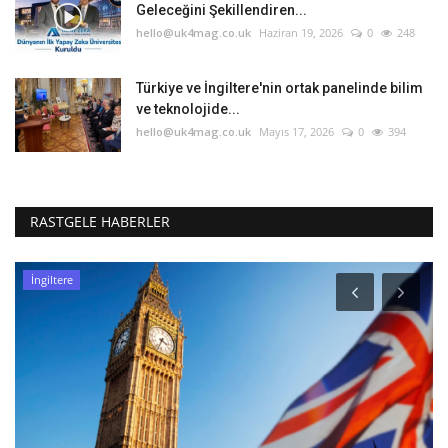
Geleceğini Şekillendiren...
hello@uk4mag.co.uk
Haziran 19, 2026
0
248
Türkiye ve İngiltere'nin ortak panelinde bilim
ve teknolojide...
hello@uk4mag.co.uk
Mayıs 17, 2026
0
394
RASTGELE HABERLER
İngiltere