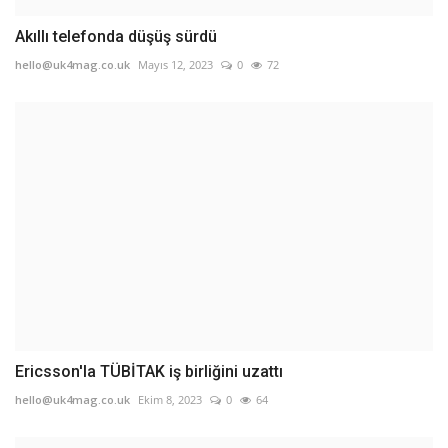
Akıllı telefonda düşüş sürdü
hello@uk4mag.co.uk
Mayıs 12, 2023
0
72
Ericsson'la TÜBİTAK iş birliğini uzattı
hello@uk4mag.co.uk
Ekim 8, 2023
0
64