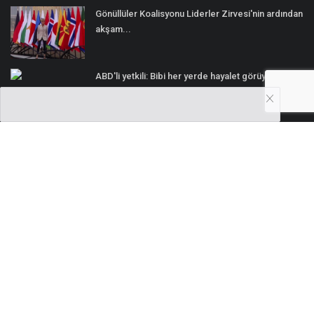
Gönüllüler Koalisyonu Liderler Zirvesi'nin ardından
akşam...
ABD'li yetkili: Bibi her yerde hayalet görüyor
SOSYAL MEDYA
Abone
Copyright 2021 UK4MAG All Rights Reserved. | Design by Globsa