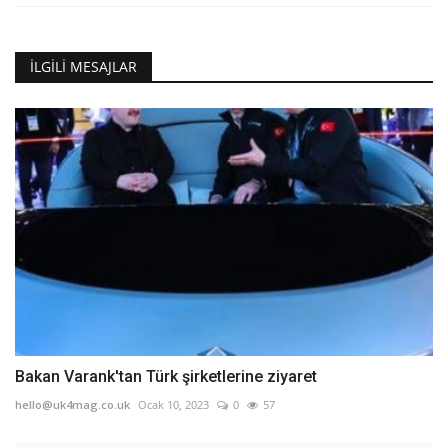
İLGILI MESAJLAR
Bakan Varank'tan Türk şirketlerine ziyaret
hello@uk4mag.co.uk
Ocak 10, 2023
0
57