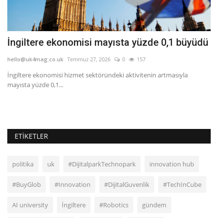
İngiltere ekonomisi mayısta yüzde 0,1 büyüdü
'
hello@uk4mag.co.uk
Temmuz 27, 2026
0
157
he
n
İngiltere ekonomisi hizmet sektöründeki aktivitenin artmasıyla
'K
mayısta yüzde 0,1...
'Sa
ETIKETLER
politika
uk
#DijitalparkTechnopark
innovation hub
#BuyGlob
#Innovation
#DijitalGuvenlik
#TechInCube
AI university
İngiltere
#Robotics
gündem