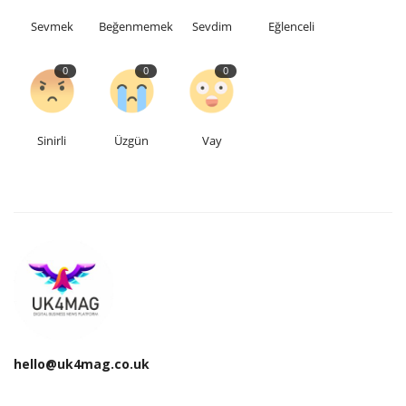
Sevmek
Beğenmemek
Sevdim
Eğlenceli
0
0
0
Sinirli
Üzgün
Vay
hello@uk4mag.co.uk