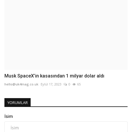
Musk SpaceX’in kasasından 1 milyar dolar aldı
hello@uk4mag.co.uk
Eylül 17, 2023
0
65
YORUMLAR
İsim