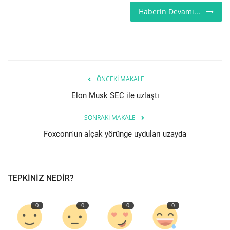
Haberin Devamı...
Etkinlik
Teknoloji
Hakkımızda
ÖNCEKI MAKALE
Elon Musk SEC ile uzlaştı
Galeri
SONRAKI MAKALE
İletişim
Foxconn'un alçak yörünge uyduları uzayda
Dilim
English
Turkish
TEPKINIZ NEDIR?
0
0
0
0