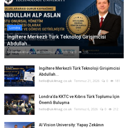
Londra
İngiltere Merkezli Türk Teknoloji Girişimcisi
Abdullah...
hello@uk4mag.co.uk
Temmuz 25, 2026
0
135
İngiltere Merkezli Türk Teknoloji Girişimcisi
Abdullah...
hello@uk4mag.co.uk
Temmuz 21, 2026
0
181
Londra’da KKTC ve Kıbrıs Türk Toplumu İçin
Önemli Buluşma
hello@uk4mag.co.uk
Temmuz 6, 2026
0
212
AI Vision University: Yapay Zekânın