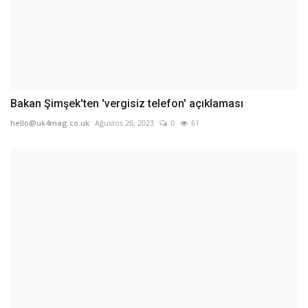
Bakan Şimşek'ten 'vergisiz telefon' açıklaması
hello@uk4mag.co.uk
Ağustos 26, 2023
0
61