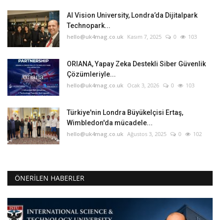
AI Vision University, Londra’da Dijitalpark
Technopark...
hello@uk4mag.co.uk
Kasım 7, 2025
0
103
ORIANA, Yapay Zeka Destekli Siber Güvenlik
Çözümleriyle...
hello@uk4mag.co.uk
Ocak 3, 2026
0
103
Türkiye'nin Londra Büyükelçisi Ertaş,
Wimbledon'da mücadele...
hello@uk4mag.co.uk
Ağustos 3, 2025
0
102
ÖNERILEN HABERLER