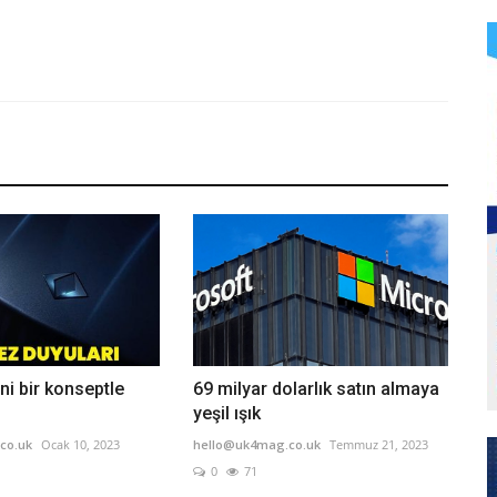
i bir konseptle
69 milyar dolarlık satın almaya
yeşil ışık
co.uk
Ocak 10, 2023
hello@uk4mag.co.uk
Temmuz 21, 2023
0
71