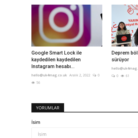
Google Smart Lock ile
Deprem böl
kaydedilen kaydedilen
sürüyor
Instagram hesabı...
hello@uk4mag.
hello@uk4mag.co.uk
Aralık 2, 2022
0
0
61
56
YORUMLAR
İsim