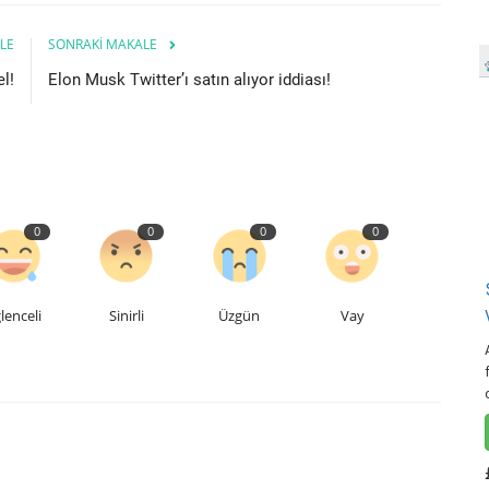
LE
SONRAKI MAKALE
l!
Elon Musk Twitter’ı satın alıyor iddiası!
0
0
0
0
lenceli
Sinirli
Üzgün
Vay