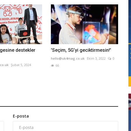
gesine destekler
'Seçim, 5G’yi geciktirmesin!'
hello@uk4mag.co.uk
Ekim 3, 2022
0
co.uk
Şubat 5, 2024
66
E-posta