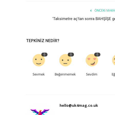
ÖNCEKI MAKA
'Taksimetre aç'tan sonra BAHŞİŞE ge
TEPKINIZ NEDIR?
0
0
0
Sevmek
Beğenmemek
Sevdim
Eğ
hello@uk4mag.co.uk