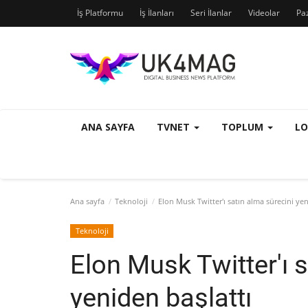
İş Platformu
İş İlanları
Seri İlanlar
Videolar
Pa
ANA SAYFA
TVNET
TOPLUM
L
Ana sayfa
Teknoloji
Elon Musk Twitter'ı satın alma sürecini yen
Teknoloji
Elon Musk Twitter'ı 
yeniden başlattı