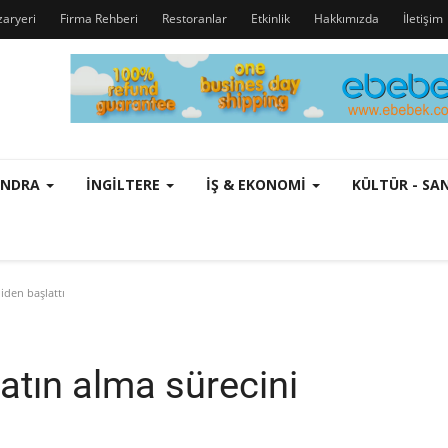
zaryeri
Firma Rehberi
Restoranlar
Etkinlik
Hakkımızda
İletişim
ONDRA
İNGILTERE
İŞ & EKONOMI
KÜLTÜR - S
iden başlattı
satın alma sürecini