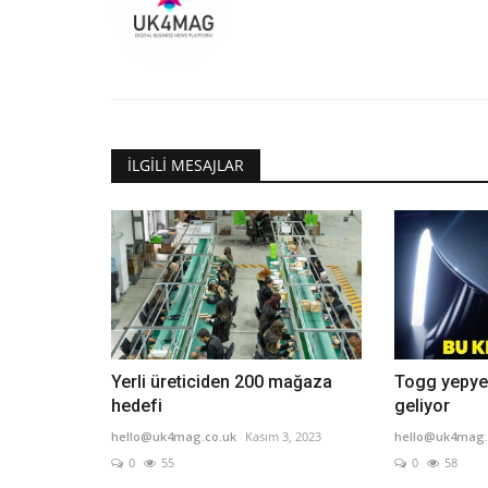
İLGILI MESAJLAR
Yerli üreticiden 200 mağaza
Togg yepyen
hedefi
geliyor
hello@uk4mag.co.uk
Kasım 3, 2023
hello@uk4mag.
0
55
0
58