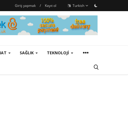
Giriş yapmak
/
Kayıt ol
Turkish
ANAT
SAĞLIK
TEKNOLOJI