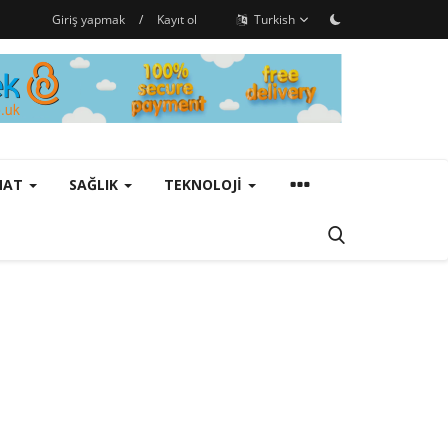
Giriş yapmak
/
Kayıt ol
Turkish
ANAT
SAĞLIK
TEKNOLOJI