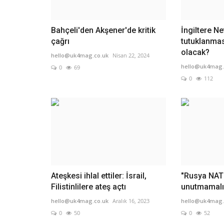
Bahçeli'den Akşener'de kritik
İngiltere N
çağrı
tutuklanmas
olacak?
hello@uk4mag.co.uk
Nisan 22, 2024
hello@uk4mag.
0
69
0
112
Ateşkesi ihlal ettiler: İsrail,
"Rusya NAT
Filistinlilere ateş açtı
unutmamalı
hello@uk4mag.co.uk
Aralık 16, 2023
hello@uk4mag.
0
50
0
52