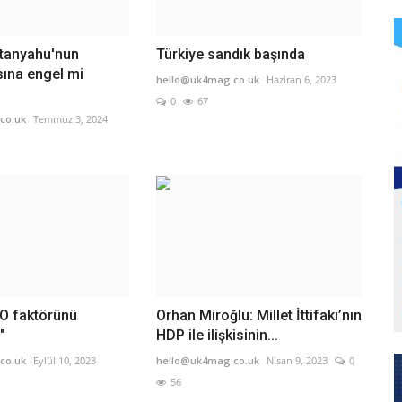
etanyahu'nun
Türkiye sandık başında
ına engel mi
hello@uk4mag.co.uk
Haziran 6, 2023
0
67
co.uk
Temmuz 3, 2024
O faktörünü
Orhan Miroğlu: Millet İttifakı’nın
"
HDP ile ilişkisinin...
co.uk
Eylül 10, 2023
hello@uk4mag.co.uk
Nisan 9, 2023
0
56