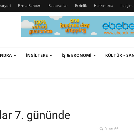
zaryeri
Firma Rehberi
Restoranlar
Etkinlik
Hakkımızda
İletişim
ONDRA
İNGILTERE
İŞ & EKONOMI
KÜLTÜR - S
lar 7. gününde
0
66