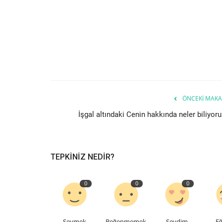
ÖNCEKI MAKA
İşgal altındaki Cenin hakkında neler biliyor
TEPKINIZ NEDIR?
0
0
0
Sevmek
Beğenmemek
Sevdim
Eğ