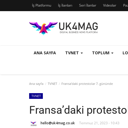
İş Platformu
İş İlanları
Seri İlanlar
Videolar
Pa
ANA SAYFA
TVNET
TOPLUM
L
Ana sayfa
TVNET
Fransa’daki protestolar 7. gününde
TVNET
Fransa’daki protesto
hello@uk4mag.co.uk
Temmuz 21, 2023 - 10:43