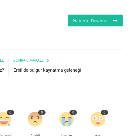
Haberin Devamı...
LE
SONRAKI MAKALE
uz?
Erbil'de bulgur kaynatma geleneği
0
0
0
0
lenceli
Sinirli
Üzgün
Vay