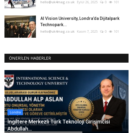
hello@uk4mag.co.uk
Eylül 26, 2025
0
101
AI Vision University, Londra’da Dijitalpark
Technopark...
hello@uk4mag.co.uk
Kasım 7, 2025
0
101
ÖNERILEN HABERLER
Londra
İngiltere Merkezli Türk Teknoloji Girişimcisi
Abdullah...