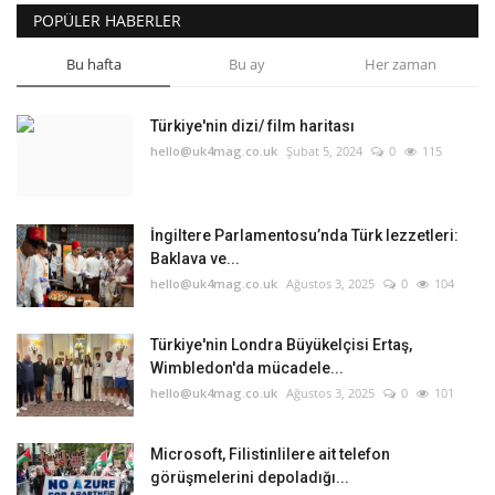
POPÜLER HABERLER
Bu hafta
Bu ay
Her zaman
Türkiye'nin dizi/ film haritası
hello@uk4mag.co.uk
Şubat 5, 2024
0
115
İngiltere Parlamentosu’nda Türk lezzetleri:
Baklava ve...
hello@uk4mag.co.uk
Ağustos 3, 2025
0
104
Türkiye'nin Londra Büyükelçisi Ertaş,
Wimbledon'da mücadele...
hello@uk4mag.co.uk
Ağustos 3, 2025
0
101
Microsoft, Filistinlilere ait telefon
görüşmelerini depoladığı...