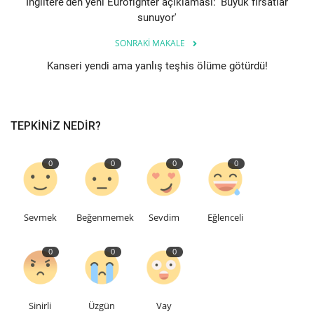
İngiltere'den yeni Eurofighter açıklaması: 'Büyük fırsatlar
sunuyor'
SONRAKI MAKALE
Kanseri yendi ama yanlış teşhis ölüme götürdü!
TEPKINIZ NEDIR?
0
0
0
0
Sevmek
Beğenmemek
Sevdim
Eğlenceli
0
0
0
Sinirli
Üzgün
Vay