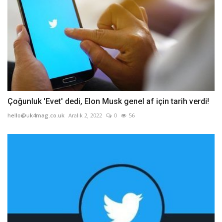
Çoğunluk 'Evet' dedi, Elon Musk genel af için tarih verdi!
hello@uk4mag.co.uk
Aralık 2, 2022
0
56