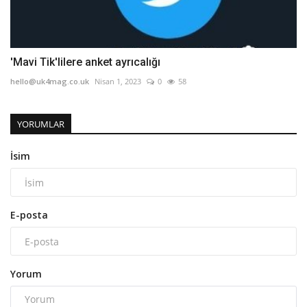
'Mavi Tik'lilere anket ayrıcalığı
hello@uk4mag.co.uk
Nisan 1, 2023
0
58
YORUMLAR
İsim
E-posta
Yorum