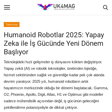
Teknoloji
Giriş yapmak
Kayıt ol
Humanoid Robotlar 2025: Yapay
Zeka ile İş Gücünde Yeni Dönem
Ana Sayfa
Başlıyor
TVNET
Teknolojideki hızlı gelişmeler iş dünyasını kökten değiştiriyor.
Yapay zekâ (AI) ve robotik teknolojiler, üretimden lojistiğe,
TOPLUM
hizmet sektöründen sağlık ve güvenliğe kadar pek çok alanda
devrim yaratıyor. 2025 yılı, humanoid robotların artık
İş Platformu
hayatımızın merkezinde olduğu bir dönemi başlatacak. Gamma,
O2, Phoenix, Apollo, Digit, Atlas, H1 ve Optimus gibi modeller
İş İlanları
sadece mühendislik açısından değil, iş gücünün geleceğini
şekillendirme potansiyeliyle de dikkat çekiyor.
Seri İlanlar