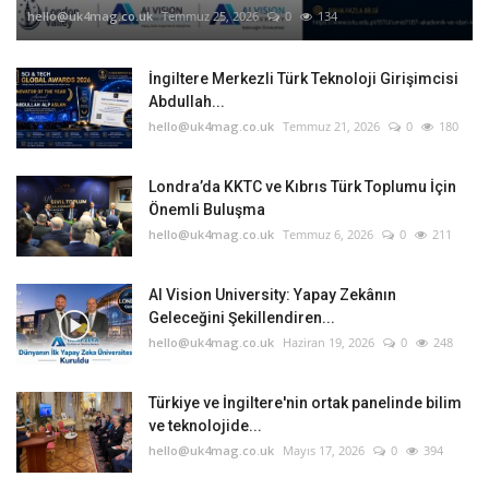
hello@uk4mag.co.uk
Temmuz 25, 2026
0
134
İngiltere Merkezli Türk Teknoloji Girişimcisi
Abdullah...
hello@uk4mag.co.uk
Temmuz 21, 2026
0
180
Londra’da KKTC ve Kıbrıs Türk Toplumu İçin
Önemli Buluşma
hello@uk4mag.co.uk
Temmuz 6, 2026
0
211
AI Vision University: Yapay Zekânın
Geleceğini Şekillendiren...
hello@uk4mag.co.uk
Haziran 19, 2026
0
248
Türkiye ve İngiltere'nin ortak panelinde bilim
ve teknolojide...
hello@uk4mag.co.uk
Mayıs 17, 2026
0
394