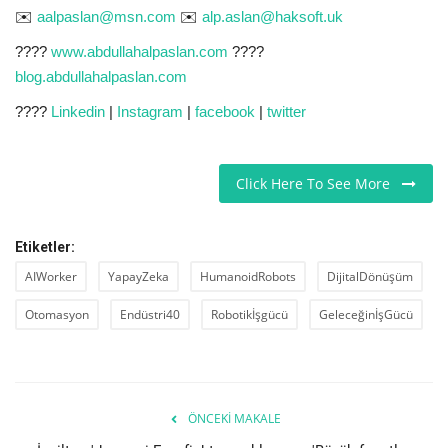
✉️
aalpaslan@msn.com
✉️
alp.aslan@haksoft.uk
????
www.abdullahalpaslan.com
????
blog.abdullahalpaslan.com
????
Linkedin
|
Instagram
|
facebook
|
twitter
Click Here To See More
Etiketler:
AIWorker
YapayZeka
HumanoidRobots
DijitalDönüşüm
Otomasyon
Endüstri40
Robotikİşgücü
GeleceğinİşGücü
ÖNCEKI MAKALE