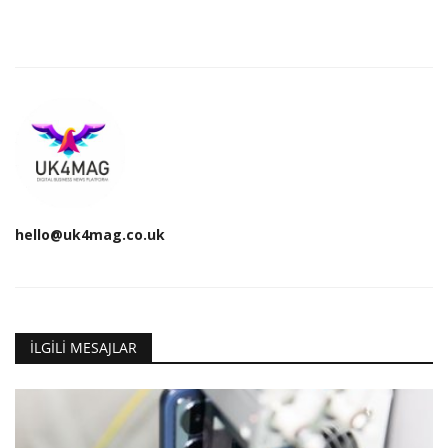
hello@uk4mag.co.uk
İLGILI MESAJLAR