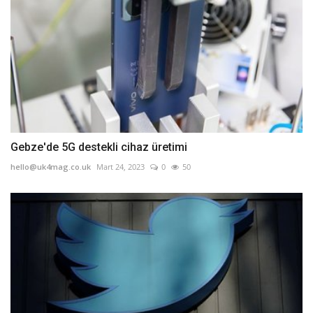
Gebze'de 5G destekli cihaz üretimi
hello@uk4mag.co.uk
Mart 24, 2023
0
50