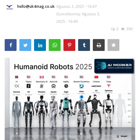
hello@uk4mag.co.uk
Ağustos 3, 2025 - 16:47
Londra
Güncellenmiş: Ağustos 3,
2025 - 16:49
İngiltere
0
390
İş & Ekonomi
Videolar
Pazaryeri
Kültür - Sanat
Firma Rehberi
Restoranlar
Sağlık