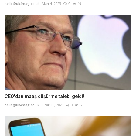
hello@uk4mag.co.uk
Mart 4, 2023
0
49
CEO'dan maaş düşürme talebi geldi!
hello@uk4mag.co.uk
Ocak 15, 2023
0
66