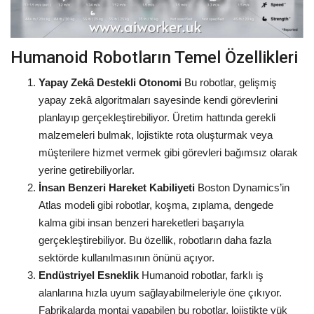
Teknoloji
Humanoid Robotların Temel Özellikleri
Etkinlik
Yapay Zekâ Destekli Otonomi
Bu robotlar, gelişmiş
yapay zekâ algoritmaları sayesinde kendi görevlerini
Hakkımızda
planlayıp gerçekleştirebiliyor. Üretim hattında gerekli
malzemeleri bulmak, lojistikte rota oluşturmak veya
Galeri
müşterilere hizmet vermek gibi görevleri bağımsız olarak
yerine getirebiliyorlar.
İletişim
İnsan Benzeri Hareket Kabiliyeti
Boston Dynamics’in
Atlas modeli gibi robotlar, koşma, zıplama, dengede
Dilim
kalma gibi insan benzeri hareketleri başarıyla
English
Turkish
gerçekleştirebiliyor. Bu özellik, robotların daha fazla
sektörde kullanılmasının önünü açıyor.
Endüstriyel Esneklik
Humanoid robotlar, farklı iş
alanlarına hızla uyum sağlayabilmeleriyle öne çıkıyor.
Fabrikalarda montaj yapabilen bu robotlar, lojistikte yük