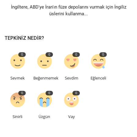
İngiltere, ABD'ye İran'ın füze depolarını vurmak için İngiliz
üslerini kullanma...
TEPKINIZ NEDIR?
0
0
0
0
Sevmek
Beğenmemek
Sevdim
Eğlenceli
0
0
0
Sinirli
Üzgün
Vay