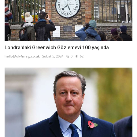
Londra'daki Greenwich Gözlemevi 100 yaşında
hello@uk4mag.co.uk
Şubat 5, 2024
0
62