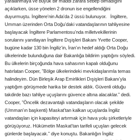
yaralanmaya ve büyük bir maddi zarara sebep olmadığını
açıklarken, üsse yönelen 2 dronun ise engellendiğini
Teknoloji
duyurmuştu. İngiltere'nin Ada'da 2 üssü bulunuyor. İngiltere,
Umman üzerinden Orta Doğu'daki vatandaşlarının tahliyesine
Etkinlik
başlayacak İngiltere Parlamentosu'nda milletvekillerinin
sorularını yanıtlayan İngiltere Dışişleri Bakanı Yvette Cooper,
Hakkımızda
bugüne kadar 130 bin İngiliz'in, İran'ın hedef aldığı Orta Doğu
ülkelerinde bulunduğuna dair Bakanlığa bildirim yaptığını söyledi.
Galeri
Bu ülkelerin birçoğunda hava sahasının kapalı olduğunu
hatırlatan Cooper, "Bölge ülkelerindeki mevkidaşlarımla temas
İletişim
halindeyim. Dün Birleşik Arap Emirlikleri Dışişleri Bakanı'yla
yaptığım görüşmede harika bir destek aldık. Güvenli olduğu
Dilim
takdirde bazı tahliye uçuşlarını güvence altına alacaklar." dedi.
Cooper, "Öncelik dezavantajlı vatandaşların olacak şekilde
English
Turkish
(Umman'ın başkenti) Maskat'tan kalkan uçuşlarda İngiliz
vatandaşları için kapasiteyi artırmak için hava yolu şirketleriyle
görüşüyoruz. Hükümetin Maskat'tan tarifeli uçuşları gelecek
günlerde başlayacak." diye konuştu. Bakanlığın İngiliz