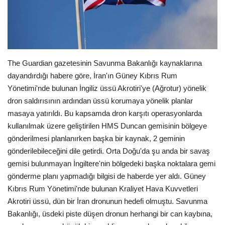
Londra
İngiltere
The Guardian gazetesinin Savunma Bakanlığı kaynaklarına
İş & Ekonomi
dayandırdığı habere göre, İran'ın Güney Kıbrıs Rum
Yönetimi'nde bulunan İngiliz üssü Akrotiri'ye (Ağrotur) yönelik
Videolar
dron saldırısının ardından üssü korumaya yönelik planlar
masaya yatırıldı. Bu kapsamda dron karşıtı operasyonlarda
Pazaryeri
kullanılmak üzere geliştirilen HMS Duncan gemisinin bölgeye
gönderilmesi planlanırken başka bir kaynak, 2 geminin
Kültür - Sanat
gönderilebileceğini dile getirdi. Orta Doğu'da şu anda bir savaş
gemisi bulunmayan İngiltere'nin bölgedeki başka noktalara gemi
Firma Rehberi
gönderme planı yapmadığı bilgisi de haberde yer aldı. Güney
Kıbrıs Rum Yönetimi'nde bulunan Kraliyet Hava Kuvvetleri
Restoranlar
Akrotiri üssü, dün bir İran dronunun hedefi olmuştu. Savunma
Bakanlığı, üsdeki piste düşen dronun herhangi bir can kaybına,
Sağlık