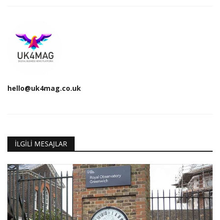
hello@uk4mag.co.uk
İLGILI MESAJLAR