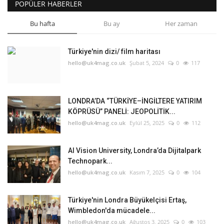
POPÜLER HABERLER
Bu hafta
Bu ay
Her zaman
Türkiye'nin dizi/ film haritası
hello@uk4mag.co.uk
Şubat 5, 2024
0
117
LONDRA’DA “TÜRKİYE–İNGİLTERE YATIRIM
KÖPRÜSÜ” PANELİ: JEOPOLİTİK...
hello@uk4mag.co.uk
Eylül 25, 2025
0
112
AI Vision University, Londra’da Dijitalpark
Technopark...
hello@uk4mag.co.uk
Kasım 7, 2025
0
104
Türkiye'nin Londra Büyükelçisi Ertaş,
Wimbledon'da mücadele...
hello@uk4mag.co.uk
Ağustos 3, 2025
0
103