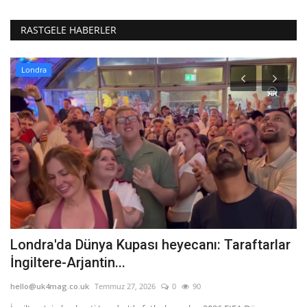
RASTGELE HABERLER
Londra
dü
Londra'da Dünya Kupası heyecanı: Taraftarlar
G
İngiltere-Arjantin...
Ö
hello@uk4mag.co.uk
Temmuz 27, 2026
0
90
he