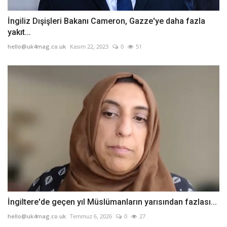
İngiliz Dışişleri Bakanı Cameron, Gazze'ye daha fazla
yakıt...
hello@uk4mag.co.uk
Kasım 22, 2023
0
51
İngiltere'de geçen yıl Müslümanların yarısından fazlası...
hello@uk4mag.co.uk
Temmuz 6, 2026
0
27