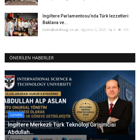
İngiltere Parlamentosu’nda Türk lezzetleri:
Baklava ve...
hello@uk4mag.co.uk
Ağustos 3, 2025
0
103
ÖNERILEN HABERLER
Londra
İngiltere Merkezli Türk Teknoloji Girişimcisi
Abdullah...