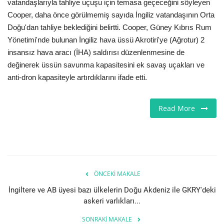
vatandaşlarıyla tahliye uçuşu için temasa geçeceğini söyleyen
Cooper, daha önce görülmemiş sayıda İngiliz vatandaşının Orta
Doğu'dan tahliye beklediğini belirtti. Cooper, Güney Kıbrıs Rum
Yönetimi'nde bulunan İngiliz hava üssü Akrotiri'ye (Ağrotur) 2
insansız hava aracı (İHA) saldırısı düzenlenmesine de
değinerek üssün savunma kapasitesini ek savaş uçakları ve
anti-dron kapasiteyle artırdıklarını ifade etti.
Read More
ÖNCEKI MAKALE
İngiltere ve AB üyesi bazı ülkelerin Doğu Akdeniz ile GKRY'deki
askeri varlıkları...
SONRAKI MAKALE