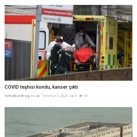
COVID teşhisi kondu, kanser çıktı
hello@uk4mag.co.uk
Temmuz 3, 2024
0
63