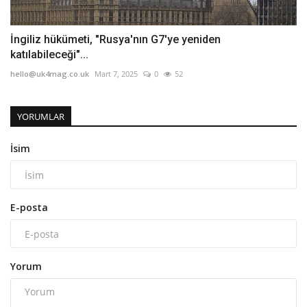
İngiliz hükümeti, "Rusya'nın G7'ye yeniden
katılabileceği"...
hello@uk4mag.co.uk
Mart 7, 2025
0
52
YORUMLAR
İsim
E-posta
Yorum