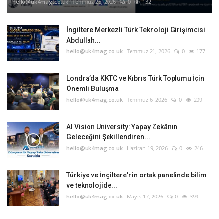
hello@uk4mag.co.uk
Temmuz 25, 2026
0
132
İngiltere Merkezli Türk Teknoloji Girişimcisi
Abdullah...
hello@uk4mag.co.uk
Temmuz 21, 2026
0
177
Londra’da KKTC ve Kıbrıs Türk Toplumu İçin
Önemli Buluşma
hello@uk4mag.co.uk
Temmuz 6, 2026
0
209
AI Vision University: Yapay Zekânın
Geleceğini Şekillendiren...
hello@uk4mag.co.uk
Haziran 19, 2026
0
246
Türkiye ve İngiltere'nin ortak panelinde bilim
ve teknolojide...
hello@uk4mag.co.uk
Mayıs 17, 2026
0
393