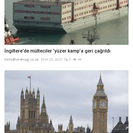
İngiltere'de mülteciler ‘yüzer kamp’a geri çağrıldı
hello@uk4mag.co.uk
Ekim 25, 2023
0
44