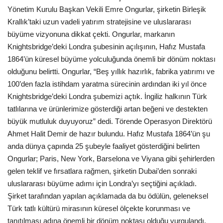
Yönetim Kurulu Başkan Vekili Emre Ongurlar, şirketin Birleşik
Krallık’taki uzun vadeli yatırım stratejisine ve uluslararası
Teknoloji
büyüme vizyonuna dikkat çekti. Ongurlar, markanın
Knightsbridge’deki Londra şubesinin açılışının, Hafız Mustafa
Etkinlik
1864’ün küresel büyüme yolculuğunda önemli bir dönüm noktası
olduğunu belirtti. Ongurlar, “Beş yıllık hazırlık, fabrika yatırımı ve
Hakkımızda
100’den fazla istihdam yaratma sürecinin ardından iki yıl önce
Knightsbridge’deki Londra şubemizi açtık. İngiliz halkının Türk
Galeri
tatlılarına ve ürünlerimize gösterdiği artan beğeni ve destekten
büyük mutluluk duyuyoruz” dedi. Törende Operasyon Direktörü
İletişim
Ahmet Halit Demir de hazır bulundu. Hafız Mustafa 1864’ün şu
anda dünya çapında 25 şubeyle faaliyet gösterdiğini belirten
Dilim
Ongurlar; Paris, New York, Barselona ve Viyana gibi şehirlerden
English
Turkish
gelen teklif ve fırsatlara rağmen, şirketin Dubai’den sonraki
uluslararası büyüme adımı için Londra’yı seçtiğini açıkladı.
Şirket tarafından yapılan açıklamada da bu ödülün, geleneksel
Türk tatlı kültürü mirasının küresel ölçekte korunması ve
tanıtılması adına önemli bir dönüm noktası olduğu vurgulandı.