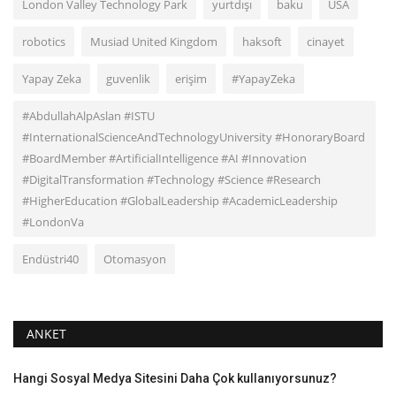
London Valley Technology Park
yurtdışı
baku
USA
robotics
Musiad United Kingdom
haksoft
cinayet
Yapay Zeka
guvenlik
erişim
#YapayZeka
#AbdullahAlpAslan #ISTU
#InternationalScienceAndTechnologyUniversity #HonoraryBoard
#BoardMember #ArtificialIntelligence #AI #Innovation
#DigitalTransformation #Technology #Science #Research
#HigherEducation #GlobalLeadership #AcademicLeadership
#LondonVa
Endüstri40
Otomasyon
ANKET
Hangi Sosyal Medya Sitesini Daha Çok kullanıyorsunuz?