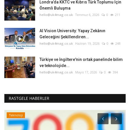
Londra’da KKTC ve Kıbrıs Türk Toplumu İçin
Önemli Buluşma
hello@uk4mag.co.uk
Temmuz 6, 2026
0
211
AI Vision University: Yapay Zekânın
Geleceğini Şekillendiren...
hello@uk4mag.co.uk
Haziran 19, 2026
0
248
Türkiye ve İngiltere'nin ortak panelinde bilim
ve teknolojide...
hello@uk4mag.co.uk
Mayıs 17, 2026
0
394
RASTGELE HABERLER
Teknoloji