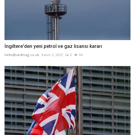
İngiltere'den yeni petrol ve gaz lisansı kararı
hello@uk4mag.co.uk
Kasım 3, 2023
0
64