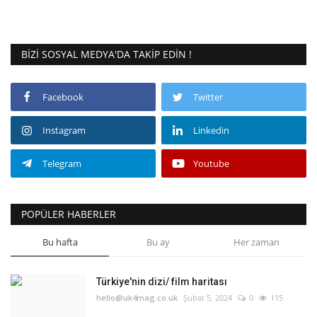
BIZI SOSYAL MEDYA'DA TAKIP EDIN !
Facebook
Twitter
Instagram
Linkedin
Telegram
Youtube
POPÜLER HABERLER
Bu hafta
Bu ay
Her zaman
Türkiye'nin dizi/ film haritası
hello@uk4mag.co.uk
Şubat 5, 2024
0
115