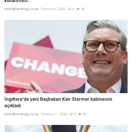
kullanması...
hello@uk4mag.co.uk
Temmuz 6, 2026
0
56
İngiltere'de yeni Başbakan Keir Starmer kabinesini
açıkladı
hello@uk4mag.co.uk
Temmuz 11, 2024
0
93