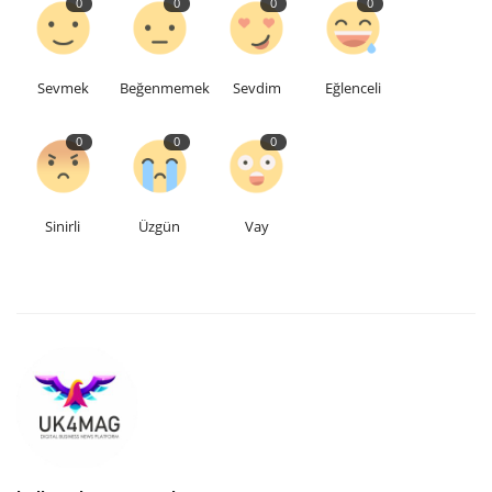
0
0
0
0
Sevmek
Beğenmemek
Sevdim
Eğlenceli
0
0
0
Sinirli
Üzgün
Vay