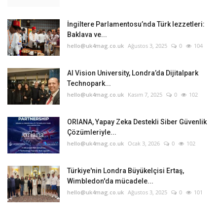
İngiltere Parlamentosu’nda Türk lezzetleri:
Baklava ve...
hello@uk4mag.co.uk
Ağustos 3, 2025
0
104
AI Vision University, Londra’da Dijitalpark
Technopark...
hello@uk4mag.co.uk
Kasım 7, 2025
0
102
ORIANA, Yapay Zeka Destekli Siber Güvenlik
Çözümleriyle...
hello@uk4mag.co.uk
Ocak 3, 2026
0
102
Türkiye'nin Londra Büyükelçisi Ertaş,
Wimbledon'da mücadele...
hello@uk4mag.co.uk
Ağustos 3, 2025
0
101