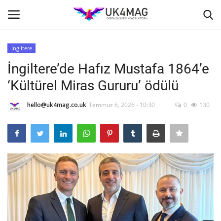
İngiltere
Giriş yapmak
Kayıt ol
İngiltere’de Hafız Mustafa 1864’e
‘Kültürel Miras Gururu’ ödülü
Ana Sayfa
hello@uk4mag.co.uk
Temmuz 6, 2026 - 10:30
0
130
TVNET
TOPLUM
İş Platformu
İş İlanları
Seri İlanlar