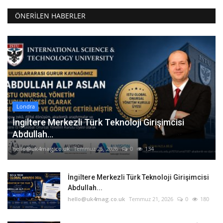
ÖNERILEN HABERLER
Londra
İngiltere Merkezli Türk Teknoloji Girişimcisi
Abdullah...
hello@uk4mag.co.uk
Temmuz 25, 2026
0
134
İngiltere Merkezli Türk Teknoloji Girişimcisi
Abdullah...
hello@uk4mag.co.uk
Temmuz 21, 2026
0
180