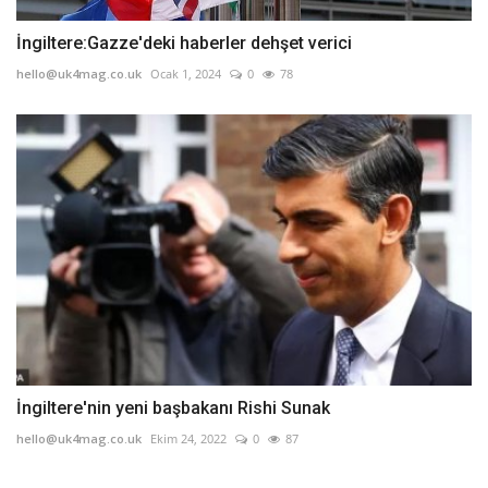
İngiltere:Gazze'deki haberler dehşet verici
hello@uk4mag.co.uk
Ocak 1, 2024
0
78
İngiltere'nin yeni başbakanı Rishi Sunak
hello@uk4mag.co.uk
Ekim 24, 2022
0
87