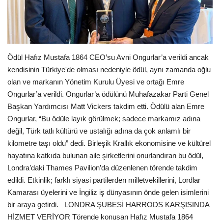
Londra
İngiltere
Ödül Hafız Mustafa 1864 CEO’su Avni Ongurlar’a verildi ancak
İş & Ekonomi
kendisinin Türkiye'de olması nedeniyle ödül, aynı zamanda oğlu
olan ve markanın Yönetim Kurulu Üyesi ve ortağı Emre
Videolar
Ongurlar’a verildi. Ongurlar’a ödülünü Muhafazakar Parti Genel
Başkan Yardımcısı Matt Vickers takdim etti. Ödülü alan Emre
Firma Rehberi
Ongurlar, “Bu ödüle layık görülmek; sadece markamız adına
değil, Türk tatlı kültürü ve ustalığı adına da çok anlamlı bir
Pazaryeri
kilometre taşı oldu” dedi. Birleşik Krallık ekonomisine ve kültürel
hayatına katkıda bulunan aile şirketlerini onurlandıran bu ödül,
Kültür - Sanat
Londra’daki Thames Pavilion’da düzenlenen törende takdim
edildi. Etkinlik; farklı siyasi partilerden milletvekillerini, Lordlar
Restoranlar
Kamarası üyelerini ve İngiliz iş dünyasının önde gelen isimlerini
bir araya getirdi. LONDRA ŞUBESİ HARRODS KARŞISINDA
HİZMET VERİYOR Törende konuşan Hafız Mustafa 1864
Sağlık