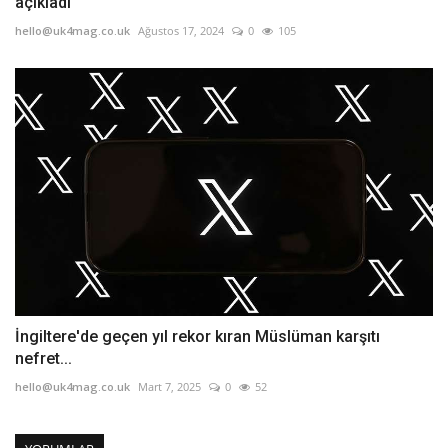
açıkladı
hello@uk4mag.co.uk
Ağustos 17, 2024
0
105
İngiltere'de geçen yıl rekor kıran Müslüman karşıtı
nefret...
hello@uk4mag.co.uk
Mart 7, 2025
0
52