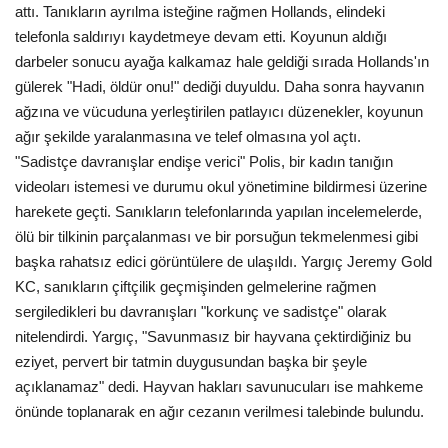
attı. Tanıkların ayrılma isteğine rağmen Hollands, elindeki
telefonla saldırıyı kaydetmeye devam etti. Koyunun aldığı
Teknoloji
darbeler sonucu ayağa kalkamaz hale geldiği sırada Hollands'ın
gülerek "Hadi, öldür onu!" dediği duyuldu. Daha sonra hayvanın
Etkinlik
ağzına ve vücuduna yerleştirilen patlayıcı düzenekler, koyunun
ağır şekilde yaralanmasına ve telef olmasına yol açtı.
Hakkımızda
"Sadistçe davranışlar endişe verici" Polis, bir kadın tanığın
videoları istemesi ve durumu okul yönetimine bildirmesi üzerine
Galeri
harekete geçti. Sanıkların telefonlarında yapılan incelemelerde,
ölü bir tilkinin parçalanması ve bir porsuğun tekmelenmesi gibi
İletişim
başka rahatsız edici görüntülere de ulaşıldı. Yargıç Jeremy Gold
KC, sanıkların çiftçilik geçmişinden gelmelerine rağmen
Dilim
sergiledikleri bu davranışları "korkunç ve sadistçe" olarak
nitelendirdi. Yargıç, "Savunmasız bir hayvana çektirdiğiniz bu
English
Turkish
eziyet, pervert bir tatmin duygusundan başka bir şeyle
açıklanamaz" dedi. Hayvan hakları savunucuları ise mahkeme
önünde toplanarak en ağır cezanın verilmesi talebinde bulundu.