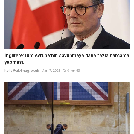
İngiltere:Tüm Avrupa'nın savunmaya daha fazla harcama
yapması...
hello@uk4mag.co.uk
Mart 7, 2025
0
63