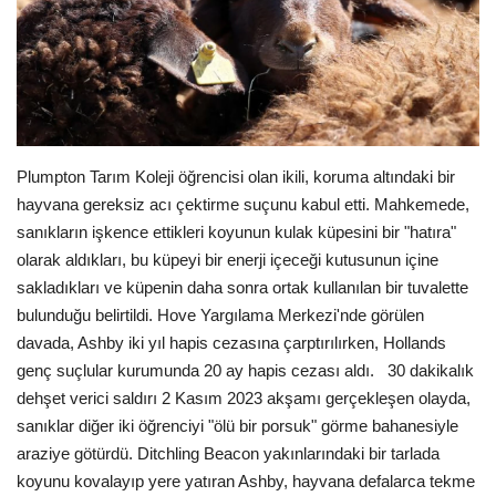
Londra
İngiltere
Videolar
Plumpton Tarım Koleji öğrencisi olan ikili, koruma altındaki bir
hayvana gereksiz acı çektirme suçunu kabul etti. Mahkemede,
İş & Ekonomi
sanıkların işkence ettikleri koyunun kulak küpesini bir "hatıra"
olarak aldıkları, bu küpeyi bir enerji içeceği kutusunun içine
Firma Rehberi
sakladıkları ve küpenin daha sonra ortak kullanılan bir tuvalette
bulunduğu belirtildi. Hove Yargılama Merkezi'nde görülen
Pazaryeri
davada, Ashby iki yıl hapis cezasına çarptırılırken, Hollands
genç suçlular kurumunda 20 ay hapis cezası aldı. 30 dakikalık
Kültür - Sanat
dehşet verici saldırı 2 Kasım 2023 akşamı gerçekleşen olayda,
sanıklar diğer iki öğrenciyi "ölü bir porsuk" görme bahanesiyle
Restoranlar
araziye götürdü. Ditchling Beacon yakınlarındaki bir tarlada
koyunu kovalayıp yere yatıran Ashby, hayvana defalarca tekme
Sağlık