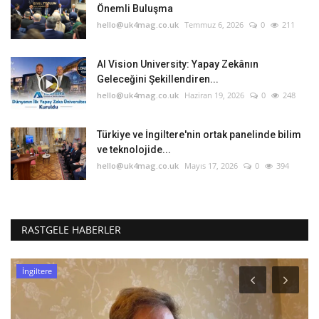
Önemli Buluşma
hello@uk4mag.co.uk
Temmuz 6, 2026
0
211
AI Vision University: Yapay Zekânın
Geleceğini Şekillendiren...
hello@uk4mag.co.uk
Haziran 19, 2026
0
248
Türkiye ve İngiltere'nin ortak panelinde bilim
ve teknolojide...
hello@uk4mag.co.uk
Mayıs 17, 2026
0
394
RASTGELE HABERLER
İngiltere