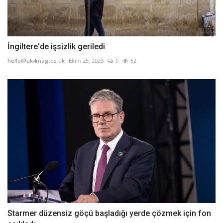
İngiltere'de işsizlik geriledi
hello@uk4mag.co.uk
Ekim 25, 2023
0
52
Starmer düzensiz göçü başladığı yerde çözmek için fon