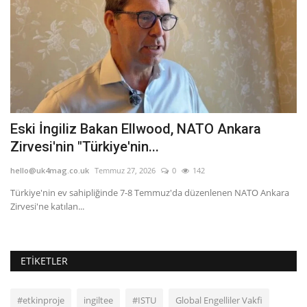
Eski İngiliz Bakan Ellwood, NATO Ankara
T
Zirvesi'nin "Türkiye'nin...
he
hello@uk4mag.co.uk
Temmuz 27, 2026
0
142
De
en
nı
Türkiye'nin ev sahipliğinde 7-8 Temmuz'da düzenlenen NATO Ankara
Zirvesi'ne katılan...
ETIKETLER
#etkinproje
ingiltee
#ISTU
Global Engelliler Vakfi