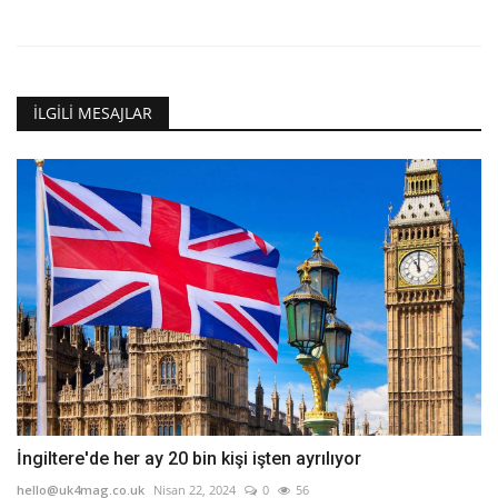
İLGILI MESAJLAR
İngiltere'de her ay 20 bin kişi işten ayrılıyor
hello@uk4mag.co.uk
Nisan 22, 2024
0
56