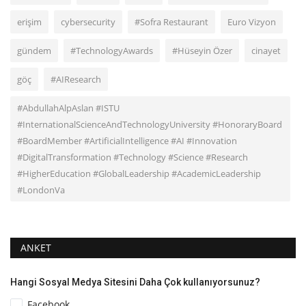
erişim
cybersecurity
#Sofra Restaurant
Euro Vizyon
gündem
#TechnologyAwards
#Hüseyin Özer
cinayet
göç
#AIResearch
#AbdullahAlpAslan #ISTU
#InternationalScienceAndTechnologyUniversity #HonoraryBoard
#BoardMember #ArtificialIntelligence #AI #Innovation
#DigitalTransformation #Technology #Science #Research
#HigherEducation #GlobalLeadership #AcademicLeadership
#LondonVa
ANKET
Hangi Sosyal Medya Sitesini Daha Çok kullanıyorsunuz?
Facebook