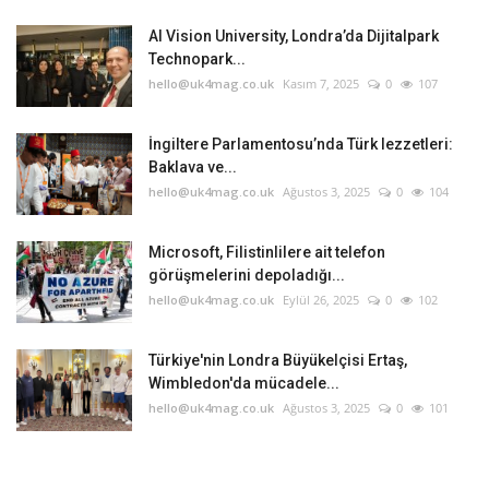
AI Vision University, Londra’da Dijitalpark
Technopark...
hello@uk4mag.co.uk
Kasım 7, 2025
0
107
İngiltere Parlamentosu’nda Türk lezzetleri:
Baklava ve...
hello@uk4mag.co.uk
Ağustos 3, 2025
0
104
Microsoft, Filistinlilere ait telefon
görüşmelerini depoladığı...
hello@uk4mag.co.uk
Eylül 26, 2025
0
102
Türkiye'nin Londra Büyükelçisi Ertaş,
Wimbledon'da mücadele...
hello@uk4mag.co.uk
Ağustos 3, 2025
0
101