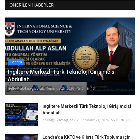
ÖNERILEN HABERLER
Londra
İngiltere Merkezli Türk Teknoloji Girişimcisi
Abdullah...
hello@uk4mag.co.uk
Temmuz 25, 2026
0
134
İngiltere Merkezli Türk Teknoloji Girişimcisi
Abdullah...
hello@uk4mag.co.uk
Temmuz 21, 2026
0
180
Londra’da KKTC ve Kıbrıs Türk Toplumu İçin