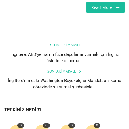
Read More
ÖNCEKI MAKALE
İngiltere, ABD'ye İran'ın füze depolarını vurmak için İngiliz
üslerini kullanma...
SONRAKI MAKALE
İngiltere'nin eski Washington Büyükelçisi Mandelson, kamu
görevinde suistimal şüphesiyle...
TEPKINIZ NEDIR?
0
0
0
0