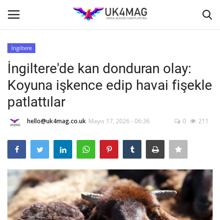
İngiltere
Giriş yapmak
Kayıt ol
İngiltere'de kan donduran olay:
Koyuna işkence edip havai fişekle
Ana Sayfa
patlattılar
TVNET
hello@uk4mag.co.uk
Mayıs 17, 2026 - 06:36
0
211
TOPLUM
İş Platformu
İş İlanları
Seri İlanlar