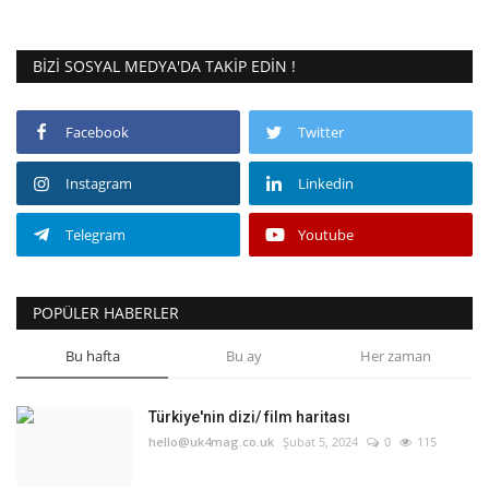
BIZI SOSYAL MEDYA'DA TAKIP EDIN !
Facebook
Twitter
Instagram
Linkedin
Telegram
Youtube
POPÜLER HABERLER
Bu hafta
Bu ay
Her zaman
Türkiye'nin dizi/ film haritası
hello@uk4mag.co.uk
Şubat 5, 2024
0
115