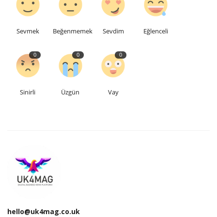
Sevmek
Beğenmemek
Sevdim
Eğlenceli
0
0
0
Sinirli
Üzgün
Vay
hello@uk4mag.co.uk