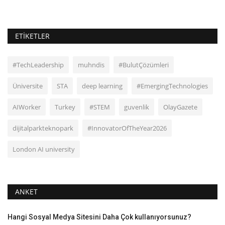
ETIKETLER
#TechLeadership
muhndis
#BulutÇözümleri
Üniversite
STA
deep learning
#EmergingTechnologies
AIWorker
Turkey
#STEM
guvenlik
OlayGazete
dijitalparkteknopark
#InnovatorOfTheYear2026
London AI university
ANKET
Hangi Sosyal Medya Sitesini Daha Çok kullanıyorsunuz?