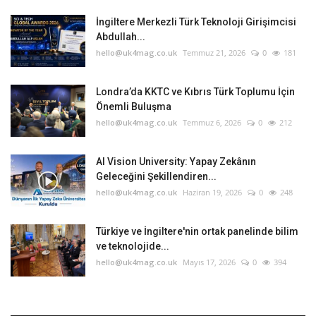
İngiltere Merkezli Türk Teknoloji Girişimcisi
Abdullah...
hello@uk4mag.co.uk
Temmuz 21, 2026
0
181
Londra’da KKTC ve Kıbrıs Türk Toplumu İçin
Önemli Buluşma
hello@uk4mag.co.uk
Temmuz 6, 2026
0
212
AI Vision University: Yapay Zekânın
Geleceğini Şekillendiren...
hello@uk4mag.co.uk
Haziran 19, 2026
0
248
Türkiye ve İngiltere'nin ortak panelinde bilim
ve teknolojide...
hello@uk4mag.co.uk
Mayıs 17, 2026
0
394