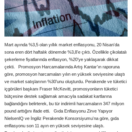
Londra
İngiltere
İş & Ekonomi
Mart ayında %3,5 olan yıllık market enflasyonu, 20 Nisan'da
sona eren dört haftalık dönemde %3,8'e çıktı. Özellikle çikolatalı
Videolar
şekerleme fiyatlarında enflasyon, %20’ye yaklaşarak dikkat
çekti. Promosyon Harcamalarında Artış Kantar’ın raporuna
Pazaryeri
göre, promosyon harcamaları yılın en yüksek seviyesine ulaştı
ve market satışlarının %30’unu oluşturdu. Perakende ve tüketici
Kültür - Sanat
içgörüleri başkanı Fraser McKevitt, promosyonların tüketici
bütçesine destek sağlamak amacıyla sadakat kartlarına
Firma Rehberi
bağlandığını belirterek, bu tür indirimli harcamaların 347 milyon
pound arttığını ifade etti. Gıda Enflasyonu Zirve Yapıyor
Restoranlar
NielsenIQ ve İngiliz Perakende Konsorsiyumu'na göre, gıda
enflasyonu son 11 ayın en yüksek seviyesine ulaştı.
Sağlık