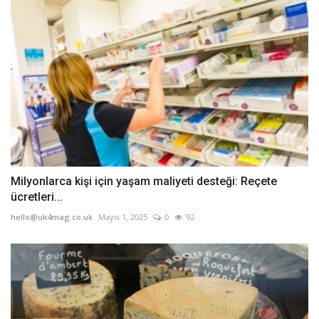
Milyonlarca kişi için yaşam maliyeti desteği: Reçete
ücretleri...
hello@uk4mag.co.uk
Mayıs 1, 2025
0
92