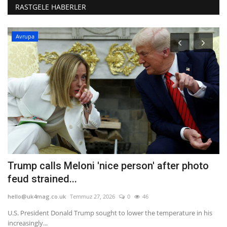
RASTGELE HABERLER
Avrupa
Trump calls Meloni 'nice person' after photo
R
feud strained...
he
hello@uk4mag.co.uk
Temmuz 27, 2026
0
46
Ha
Ya
U.S. President Donald Trump sought to lower the temperature in his
increasingly...