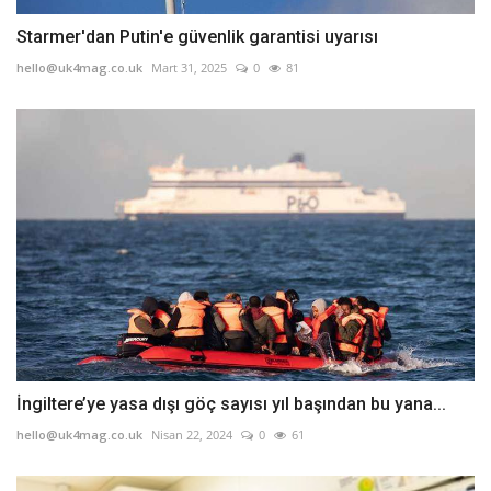
Starmer'dan Putin'e güvenlik garantisi uyarısı
hello@uk4mag.co.uk
Mart 31, 2025
0
81
İngiltere’ye yasa dışı göç sayısı yıl başından bu yana...
hello@uk4mag.co.uk
Nisan 22, 2024
0
61