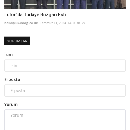
Luton'da Türkiye Rüzgarı Esti
hello@uk4mag.co.uk
Temmuz 11, 2024
0
79
YORUMLAR
İsim
E-posta
Yorum