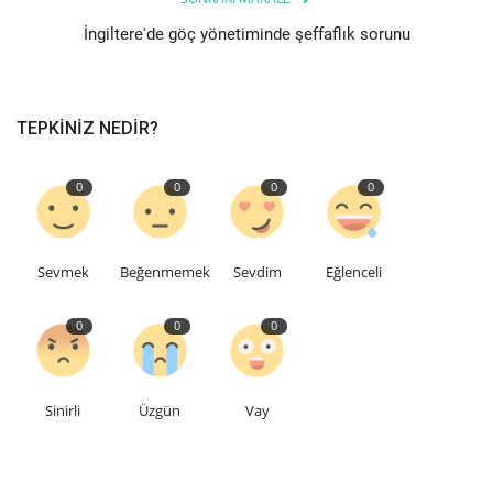
İngiltere'de göç yönetiminde şeffaflık sorunu
TEPKINIZ NEDIR?
0
0
0
0
Sevmek
Beğenmemek
Sevdim
Eğlenceli
0
0
0
Sinirli
Üzgün
Vay