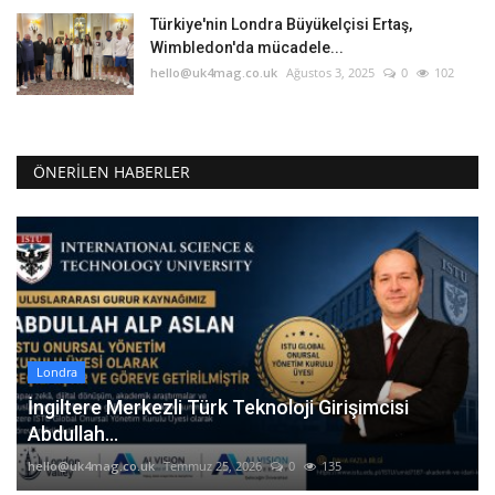
Türkiye'nin Londra Büyükelçisi Ertaş,
Wimbledon'da mücadele...
hello@uk4mag.co.uk
Ağustos 3, 2025
0
102
ÖNERILEN HABERLER
Londra
İngiltere Merkezli Türk Teknoloji Girişimcisi
Abdullah...
hello@uk4mag.co.uk
Temmuz 25, 2026
0
135