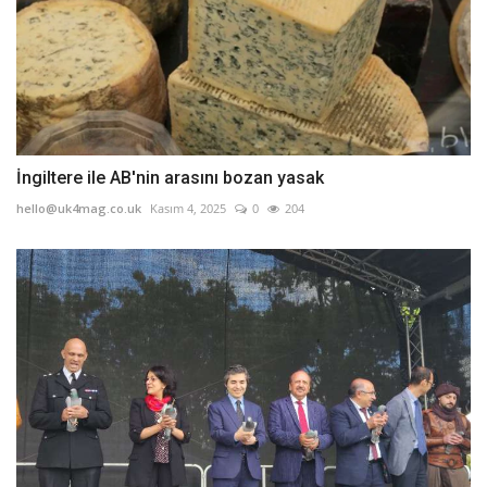
İngiltere ile AB'nin arasını bozan yasak
hello@uk4mag.co.uk
Kasım 4, 2025
0
204