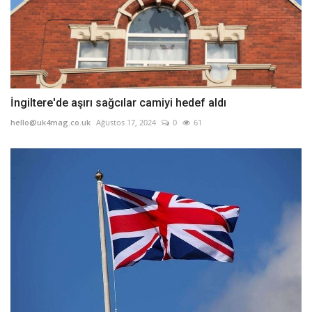
İngiltere'de aşırı sağcılar camiyi hedef aldı
hello@uk4mag.co.uk
Ağustos 17, 2024
0
61