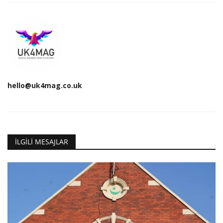
hello@uk4mag.co.uk
İLGILI MESAJLAR