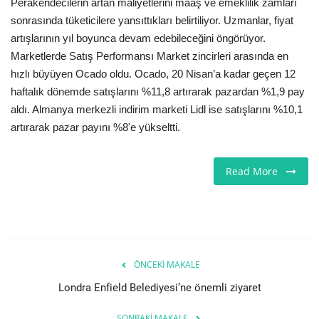
Perakendecilerin artan maliyetlerini maaş ve emeklilik zamları
sonrasında tüketicilere yansıttıkları belirtiliyor. Uzmanlar, fiyat
Teknoloji
artışlarının yıl boyunca devam edebileceğini öngörüyor.
Marketlerde Satış Performansı Market zincirleri arasında en
Etkinlik
hızlı büyüyen Ocado oldu. Ocado, 20 Nisan’a kadar geçen 12
haftalık dönemde satışlarını %11,8 artırarak pazardan %1,9 pay
Hakkımızda
aldı. Almanya merkezli indirim marketi Lidl ise satışlarını %10,1
artırarak pazar payını %8'e yükseltti.
Galeri
Read More
İletişim
Dilim
English
Turkish
ÖNCEKI MAKALE
Londra Enfield Belediyesi’ne önemli ziyaret
SONRAKI MAKALE