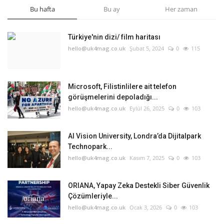
Bu hafta
Bu ay
Her zaman
Türkiye'nin dizi/ film haritası
hello@uk4mag.co.uk
Şubat 5, 2024
0
115
Microsoft, Filistinlilere ait telefon
görüşmelerini depoladığı...
hello@uk4mag.co.uk
Eylül 26, 2025
0
103
AI Vision University, Londra’da Dijitalpark
Technopark...
hello@uk4mag.co.uk
Kasım 7, 2025
0
103
ORIANA, Yapay Zeka Destekli Siber Güvenlik
Çözümleriyle...
hello@uk4mag.co.uk
Ocak 3, 2026
0
103