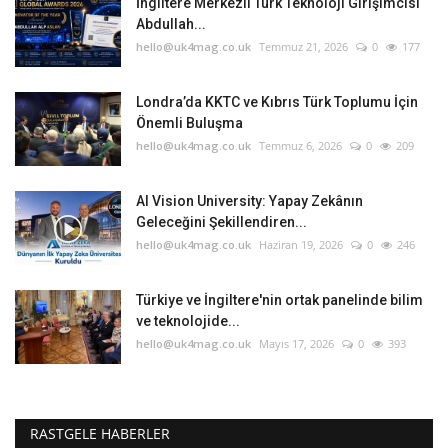
İngiltere Merkezli Türk Teknoloji Girişimcisi
Abdullah...
hello@uk4mag.co.uk
Temmuz 21, 2026
0
177
Londra’da KKTC ve Kıbrıs Türk Toplumu İçin
Önemli Buluşma
hello@uk4mag.co.uk
Temmuz 6, 2026
0
209
AI Vision University: Yapay Zekânın
Geleceğini Şekillendiren...
hello@uk4mag.co.uk
Haziran 19, 2026
0
246
Türkiye ve İngiltere'nin ortak panelinde bilim
ve teknolojide...
hello@uk4mag.co.uk
Mayıs 17, 2026
0
393
RASTGELE HABERLER