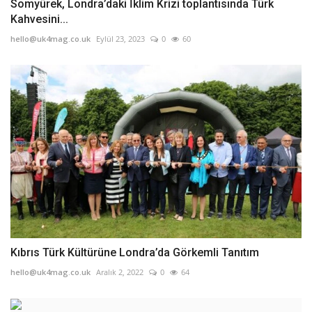
Somyürek, Londra’daki İklim Krizi toplantısında Türk
Kahvesini...
hello@uk4mag.co.uk
Eylül 23, 2023
0
60
Kıbrıs Türk Kültürüne Londra’da Görkemli Tanıtım
hello@uk4mag.co.uk
Aralık 2, 2022
0
64