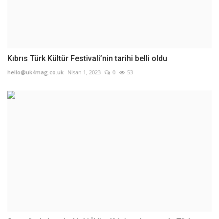
Kıbrıs Türk Kültür Festivali’nin tarihi belli oldu
hello@uk4mag.co.uk
Nisan 1, 2023
0
53