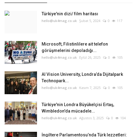
Türkiye'nin dizi/ film haritası
hello@uk4mag.co.uk
Şubat 5, 2024
0
117
Microsoft, Filistinlilere ait telefon
görüşmelerini depoladığı...
hello@uk4mag.co.uk
Eylül 26, 2025
0
105
AI Vision University, Londra’da Dijitalpark
Technopark...
hello@uk4mag.co.uk
Kasım 7, 2025
0
105
Türkiye'nin Londra Büyükelçisi Ertaş,
Wimbledon'da mücadele...
hello@uk4mag.co.uk
Ağustos 3, 2025
0
104
İngiltere Parlamentosu’nda Türk lezzetleri: