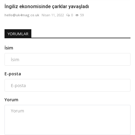
İngiliz ekonomisinde çarklar yavaşladı
hello@uk4mag.co.uk
Nisan 11, 2022
0
59
YORUMLAR
İsim
E-posta
Yorum