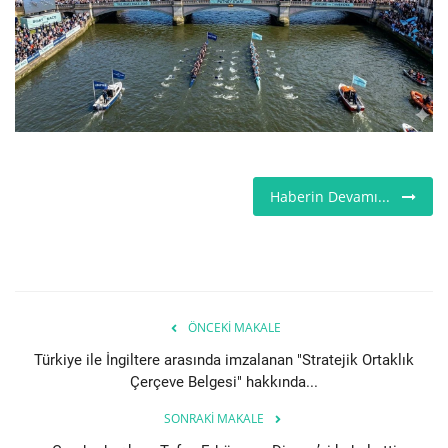
Londra
İngiltere
İş & Ekonomi
Videolar
Haberin Devamı...
Firma Rehberi
Pazaryeri
ÖNCEKI MAKALE
Kültür - Sanat
Türkiye ile İngiltere arasında imzalanan "Stratejik Ortaklık
Çerçeve Belgesi" hakkında...
Restoranlar
SONRAKI MAKALE
Sağlık