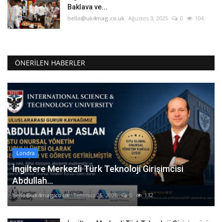
Baklava ve...
hello@uk4mag.co.uk
Ağustos 3, 2025
0
104
ÖNERILEN HABERLER
Londra
İngiltere Merkezli Türk Teknoloji Girişimcisi
Abdullah...
hello@uk4mag.co.uk
Temmuz 25, 2026
0
132