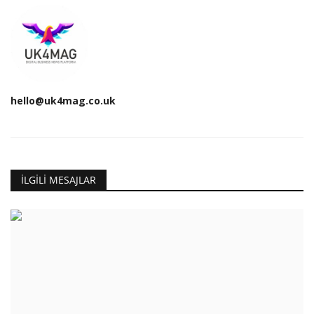
hello@uk4mag.co.uk
İLGILI MESAJLAR