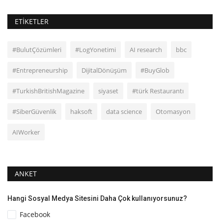
ETIKETLER
#BulutÇözümleri
#LogYonetimi
AI research
bbc
#Entrepreneurship
DijitalDönüşüm
#BuyGlob
#TurkishBritishMagazine
siyaset
#türk Restaurantı
#SiberGüvenlik
haksoft
data science
Otomasyon
AIWorker
ANKET
Hangi Sosyal Medya Sitesini Daha Çok kullanıyorsunuz?
Facebook