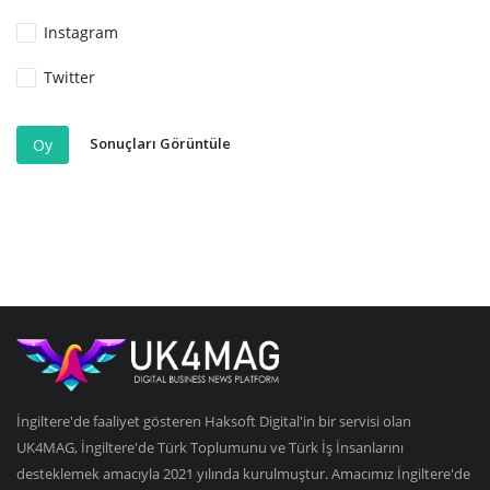
Instagram
Twitter
Sonuçları Görüntüle
Oy
İngiltere'de faaliyet gösteren Haksoft Digital'in bir servisi olan
UK4MAG, İngiltere'de Türk Toplumunu ve Türk İş İnsanlarını
desteklemek amacıyla 2021 yılında kurulmuştur. Amacımız İngiltere'de