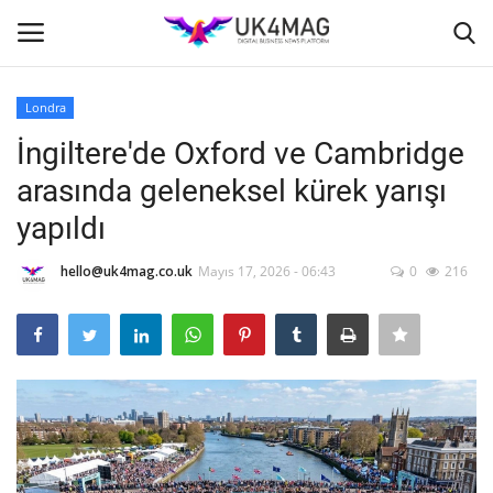
Londra
Giriş yapmak
Kayıt ol
İngiltere'de Oxford ve Cambridge
arasında geleneksel kürek yarışı
Ana Sayfa
yapıldı
TVNET
hello@uk4mag.co.uk
Mayıs 17, 2026 - 06:43
0
216
TOPLUM
İş Platformu
İş İlanları
Seri İlanlar