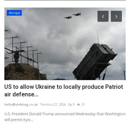
Avrupa
US to allow Ukraine to locally produce Patriot
L
air defense...
y
hello@uk4mag.co.uk
Temmuz 27, 2026
0
31
he
U.S. President Donald Trump announced Wednesday that Washington
İn
will permit Kyiv...
su