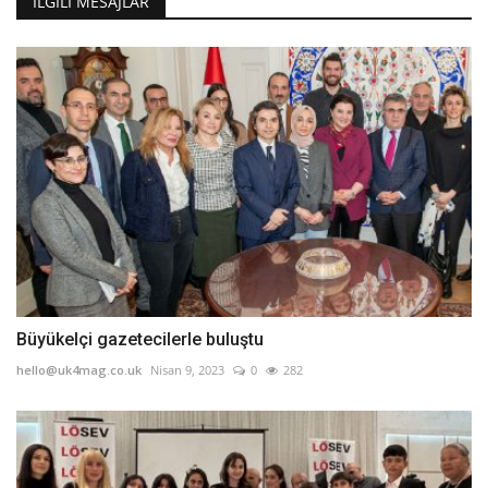
İLGILI MESAJLAR
Büyükelçi gazetecilerle buluştu
hello@uk4mag.co.uk
Nisan 9, 2023
0
282