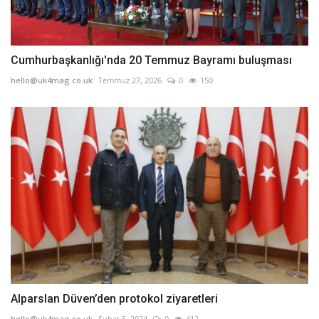
Cumhurbaşkanlığı'nda 20 Temmuz Bayramı buluşması
hello@uk4mag.co.uk
Temmuz 27, 2026
0
150
Alparslan Düven’den protokol ziyaretleri
hello@uk4mag.co.uk
Şubat 5, 2024
0
412