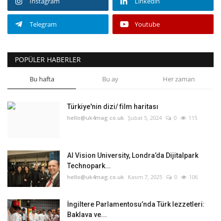
Instagram
Linkedin
Telegram
Youtube
POPÜLER HABERLER
Bu hafta
Bu ay
Her zaman
Türkiye'nin dizi/ film haritası
hello@uk4mag.co.uk
Şubat 5, 2024
0
115
AI Vision University, Londra’da Dijitalpark
Technopark...
hello@uk4mag.co.uk
Kasım 7, 2025
0
106
İngiltere Parlamentosu’nda Türk lezzetleri:
Baklava ve...