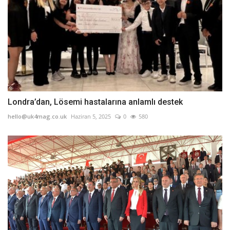
Londra’dan, Lösemi hastalarına anlamlı destek
hello@uk4mag.co.uk
Haziran 5, 2025
0
580