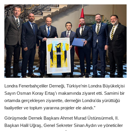
Seri İlanlar
İngiltere
Videolar
İş & Ekonomi
Pazaryeri
Kültür - Sanat
Londra Fenerbahçeliler Derneği, Türkiye’nin Londra Büyükelçisi
Sayın Osman Koray Ertaş’ı makamında ziyaret etti. Samimi bir
Firma Rehberi
ortamda gerçekleşen ziyarette, derneğin Londra’da yürüttüğü
faaliyetler ve toplum yararına projeler ele alındı.”
Sağlık
Görüşmede Dernek Başkanı Ahmet Murad Üstünsürmeli, II.
Başkan Halil Uğraş, Genel Sekreter Sinan Aydın ve yöneticiler
Restoranlar