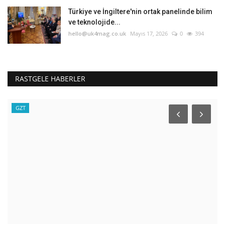
Türkiye ve İngiltere'nin ortak panelinde bilim
ve teknolojide...
hello@uk4mag.co.uk
Mayıs 17, 2026
0
394
RASTGELE HABERLER
Sağlık