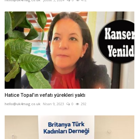
Hatice Topal’ın vefatı yürekleri yaktı
hello@uk4mag.co.uk
Nisan 9, 2023
0
292