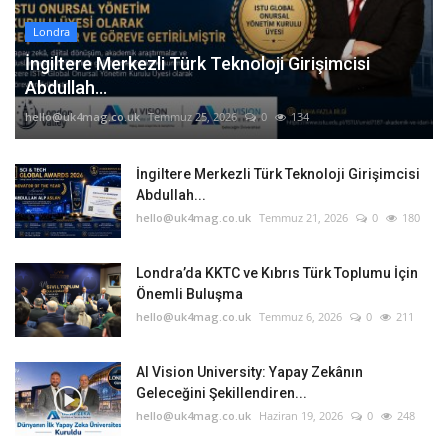
Londra
İngiltere Merkezli Türk Teknoloji Girişimcisi
Abdullah...
hello@uk4mag.co.uk
Temmuz 25, 2026
0
134
İngiltere Merkezli Türk Teknoloji Girişimcisi
Abdullah...
hello@uk4mag.co.uk
Temmuz 21, 2026
0
180
Londra’da KKTC ve Kıbrıs Türk Toplumu İçin
Önemli Buluşma
hello@uk4mag.co.uk
Temmuz 6, 2026
0
211
AI Vision University: Yapay Zekânın
Geleceğini Şekillendiren...
hello@uk4mag.co.uk
Haziran 19, 2026
0
248