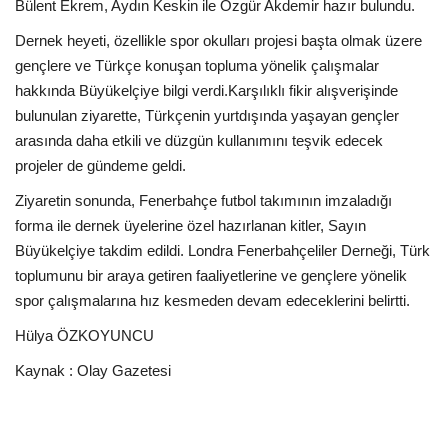
Bülent Ekrem, Aydın Keskin ile Özgür Akdemir hazır bulundu.
Dernek heyeti, özellikle spor okulları projesi başta olmak üzere
Etkinlik
gençlere ve Türkçe konuşan topluma yönelik çalışmalar
hakkında Büyükelçiye bilgi verdi.Karşılıklı fikir alışverişinde
Teknoloji
bulunulan ziyarette, Türkçenin yurtdışında yaşayan gençler
arasında daha etkili ve düzgün kullanımını teşvik edecek
Hakkımızda
projeler de gündeme geldi.
Galeri
Ziyaretin sonunda, Fenerbahçe futbol takımının imzaladığı
forma ile dernek üyelerine özel hazırlanan kitler, Sayın
İletişim
Büyükelçiye takdim edildi. Londra Fenerbahçeliler Derneği, Türk
toplumunu bir araya getiren faaliyetlerine ve gençlere yönelik
Dilim
spor çalışmalarına hız kesmeden devam edeceklerini belirtti.
Hülya ÖZKOYUNCU
English
Turkish
Kaynak : Olay Gazetesi