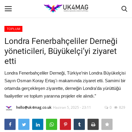
TOPLUM
Giriş yapmak
Kayıt ol
Londra Fenerbahçeliler Derneği
yöneticileri, Büyükelçi’yi ziyaret
Ana Sayfa
etti
İş Platformu
Londra Fenerbahçeliler Derneği, Türkiye’nin Londra Büyükelçisi
Sayın Osman Koray Ertaş’ı makamında ziyaret etti. Samimi bir
TVNET
ortamda gerçekleşen ziyarette, derneğin Londra’da yürüttüğü
faaliyetler ve toplum yararına projeler ele alındı.”
TOPLUM
hello@uk4mag.co.uk
Haziran 5, 2025 - 23:11
0
829
Londra
İş İlanları