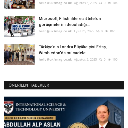
hello@uk4mag.co.uk
Ağustos 3, 2025
0
104
Microsoft, Filistinlilere ait telefon
görüşmelerini depoladığı...
hello@uk4mag.co.uk
Eylül 26, 2025
0
102
Türkiye'nin Londra Büyükelçisi Ertaş,
Wimbledon'da mücadele...
hello@uk4mag.co.uk
Ağustos 3, 2025
0
100
ÖNERILEN HABERLER