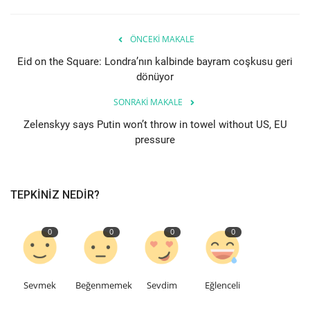
ÖNCEKI MAKALE
Eid on the Square: Londra’nın kalbinde bayram coşkusu geri
dönüyor
SONRAKI MAKALE
Zelenskyy says Putin won’t throw in towel without US, EU
pressure
TEPKINIZ NEDIR?
0
0
0
0
Sevmek
Beğenmemek
Sevdim
Eğlenceli