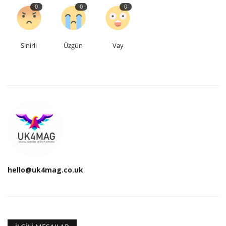
0
0
0
Sinirli
Üzgün
Vay
hello@uk4mag.co.uk