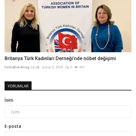
Britanya Türk Kadınları Derneği’nde nöbet değişimi
hello@uk4mag.co.uk
Şubat 5, 2024
0
441
YORUMLAR
İsim
E-posta