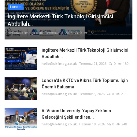
Londra
İngiltere Merkezli Türk Teknoloji Girişimcisi
Abdullah...
hello@uk4mag.co.uk
Temmuz 25, 2026
0
134
İngiltere Merkezli Türk Teknoloji Girişimcisi
Abdullah...
hello@uk4mag.co.uk
Temmuz 21, 2026
0
180
Londra’da KKTC ve Kıbrıs Türk Toplumu İçin
Önemli Buluşma
hello@uk4mag.co.uk
Temmuz 6, 2026
0
211
AI Vision University: Yapay Zekânın
Geleceğini Şekillendiren...
hello@uk4mag.co.uk
Haziran 19, 2026
0
248