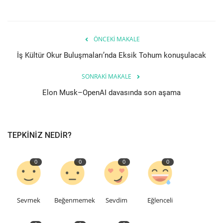
Etkinlik
ÖNCEKI MAKALE
Teknoloji
İş Kültür Okur Buluşmaları’nda Eksik Tohum konuşulacak
Hakkımızda
SONRAKI MAKALE
Elon Musk–OpenAI davasında son aşama
Galeri
İletişim
TEPKINIZ NEDIR?
Dilim
0
0
0
0
English
Turkish
Sevmek
Beğenmemek
Sevdim
Eğlenceli