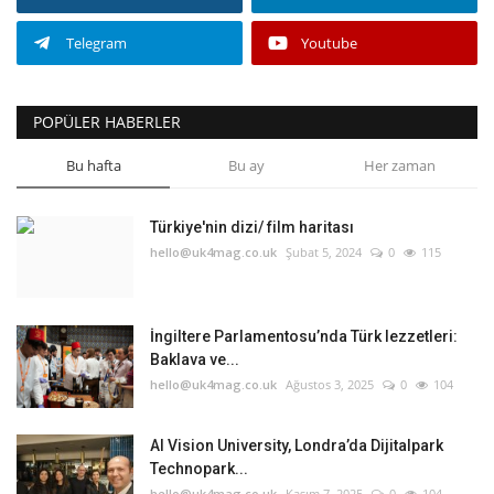
Telegram
Youtube
POPÜLER HABERLER
Bu hafta
Bu ay
Her zaman
Türkiye'nin dizi/ film haritası
hello@uk4mag.co.uk
Şubat 5, 2024
0
115
İngiltere Parlamentosu’nda Türk lezzetleri:
Baklava ve...
hello@uk4mag.co.uk
Ağustos 3, 2025
0
104
AI Vision University, Londra’da Dijitalpark
Technopark...
hello@uk4mag.co.uk
Kasım 7, 2025
0
104