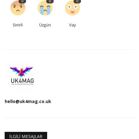
0
0
0
Sinirli
Üzgün
Vay
hello@uk4mag.co.uk
İLGILI MESAJLAR