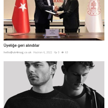
Üyeliğe geri alındılar
hello@uk4mag.co.uk
Haziran 6, 2022
0
63