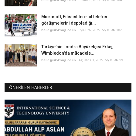
Microsoft, Filistinlilere ait telefon
görüşmelerini depoladığı...
hello@uk4mag.co.uk
Eylül 26, 2025
0
102
Türkiye'nin Londra Büyükelçisi Ertaş,
Wimbledon'da mücadele...
hello@uk4mag.co.uk
Ağustos 3, 2025
0
99
ÖNERILEN HABERLER