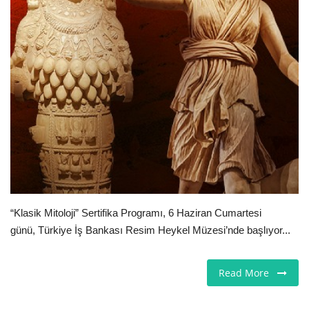
Seri İlanlar
İngiltere
Videolar
İş & Ekonomi
Pazaryeri
Kültür - Sanat
“Klasik Mitoloji” Sertifika Programı, 6 Haziran Cumartesi
günü, Türkiye İş Bankası Resim Heykel Müzesi’nde başlıyor...
Firma Rehberi
Sağlık
Read More
Restoranlar