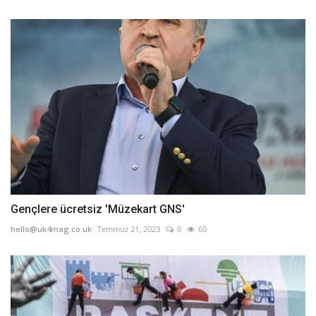
Gençlere ücretsiz 'Müzekart GNS'
hello@uk4mag.co.uk
Temmuz 21, 2023
0
60