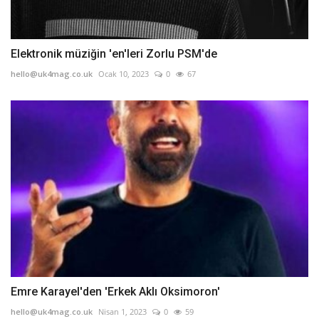
Elektronik müziğin 'en'leri Zorlu PSM'de
hello@uk4mag.co.uk
Ocak 10, 2023
0
67
Emre Karayel'den 'Erkek Aklı Oksimoron'
hello@uk4mag.co.uk
Nisan 1, 2023
0
59