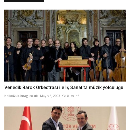
Venedik Barok Orkestrası ile İş Sanat'ta müzik yolculuğu
hello@uk4mag.co.uk
Mayıs 6, 2023
0
46