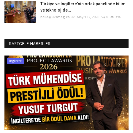
Türkiye ve İngiltere'nin ortak panelinde bilim
ve teknolojide...
hello@uk4mag.co.uk
Mayıs 17, 2026
0
394
RASTGELE HABERLER
İngiltere