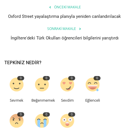
ÖNCEKI MAKALE
Oxford Street yayalaştırma planıyla yeniden canlandırılacak
SONRAKI MAKALE
İngiltere'deki Türk Okulları öğrencileri bilgilerini yarıştırdı
TEPKINIZ NEDIR?
0
0
0
0
Sevmek
Beğenmemek
Sevdim
Eğlenceli
0
0
0