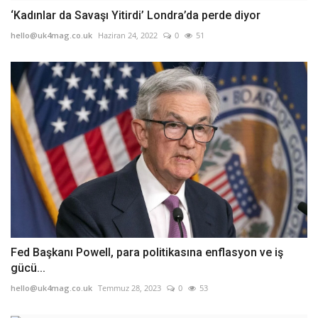
‘Kadınlar da Savaşı Yitirdi’ Londra’da perde diyor
hello@uk4mag.co.uk
Haziran 24, 2022
0
51
Fed Başkanı Powell, para politikasına enflasyon ve iş
gücü...
hello@uk4mag.co.uk
Temmuz 28, 2023
0
53