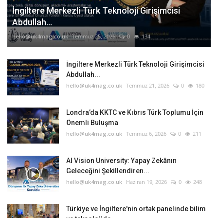
İngiltere Merkezli Türk Teknoloji Girişimcisi
Abdullah...
hello@uk4mag.co.uk
Temmuz 25, 2026
0
134
İngiltere Merkezli Türk Teknoloji Girişimcisi
Abdullah...
hello@uk4mag.co.uk
Temmuz 21, 2026
0
180
Londra’da KKTC ve Kıbrıs Türk Toplumu İçin
Önemli Buluşma
hello@uk4mag.co.uk
Temmuz 6, 2026
0
211
AI Vision University: Yapay Zekânın
Geleceğini Şekillendiren...
hello@uk4mag.co.uk
Haziran 19, 2026
0
248
Türkiye ve İngiltere'nin ortak panelinde bilim