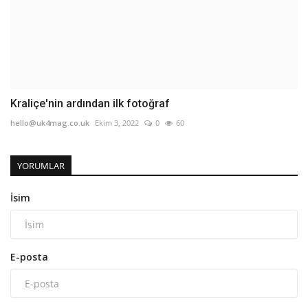
Kraliçe'nin ardından ilk fotoğraf
hello@uk4mag.co.uk
Ekim 3, 2022
0
60
YORUMLAR
İsim
E-posta