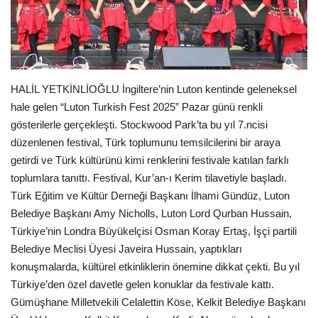
Londra
İngiltere
HALİL YETKİNLİOĞLU İngiltere’nin Luton kentinde geleneksel
Videolar
hale gelen “Luton Turkish Fest 2025” Pazar günü renkli
gösterilerle gerçekleşti. Stockwood Park’ta bu yıl 7.ncisi
İş & Ekonomi
düzenlenen festival, Türk toplumunu temsilcilerini bir araya
getirdi ve Türk kültürünü kimi renklerini festivale katılan farklı
Pazaryeri
toplumlara tanıttı. Festival, Kur’an-ı Kerim tilavetiyle başladı.
Türk Eğitim ve Kültür Derneği Başkanı İlhami Gündüz, Luton
Kültür - Sanat
Belediye Başkanı Amy Nicholls, Luton Lord Qurban Hussain,
Türkiye’nin Londra Büyükelçisi Osman Koray Ertaş, İşçi partili
Firma Rehberi
Belediye Meclisi Üyesi Javeira Hussain, yaptıkları
konuşmalarda, kültürel etkinliklerin önemine dikkat çekti. Bu yıl
Restoranlar
Türkiye’den özel davetle gelen konuklar da festivale kattı.
Gümüşhane Milletvekili Celalettin Köse, Kelkit Belediye Başkanı
Sağlık