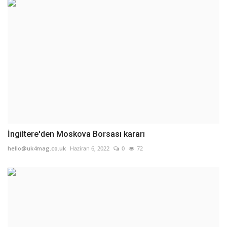
İngiltere'den Moskova Borsası kararı
hello@uk4mag.co.uk
Haziran 6, 2022
0
72