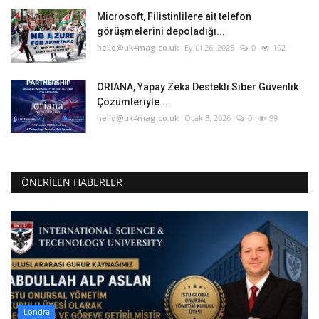
Microsoft, Filistinlilere ait telefon
görüşmelerini depoladığı...
hello@uk4mag.co.uk
Eylül 26, 2025
0
102
ORIANA, Yapay Zeka Destekli Siber Güvenlik
Çözümleriyle...
hello@uk4mag.co.uk
Ocak 3, 2026
0
99
ÖNERILEN HABERLER
Londra