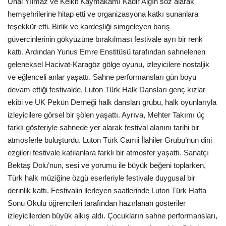
Ünal Yılmaz ve Kelkit Kaymakamı Kadir Algın söz alarak
hemşehrilerine hitap etti ve organizasyona katkı sunanlara
Etkinlik
teşekkür etti. Birlik ve kardeşliği simgeleyen barış
güvercinlerinin gökyüzüne bırakılması festivale ayrı bir renk
Teknoloji
kattı. Ardından Yunus Emre Enstitüsü tarafından sahnelenen
geleneksel Hacivat-Karagöz gölge oyunu, izleyicilere nostaljik
Hakkımızda
ve eğlenceli anlar yaşattı. Sahne performansları gün boyu
devam ettiği festivalde, Luton Türk Halk Dansları genç kızlar
Galeri
ekibi ve UK Pekün Derneği halk dansları grubu, halk oyunlarıyla
izleyicilere görsel bir şölen yaşattı. Ayrıva, Mehter Takımı üç
İletişim
farklı gösteriyle sahnede yer alarak festival alanını tarihi bir
atmosferle buluşturdu. Luton Türk Camii İlahiler Grubu’nun dini
Dilim
ezgileri festivale katılanlara farklı bir atmosfer yaşattı. Sanatçı
Bektaş Dolu’nun, sesi ve yorumu ile büyük beğeni toplarken,
English
Turkish
Türk halk müziğine özgü eserleriyle festivale duygusal bir
derinlik kattı. Festivalin ilerleyen saatlerinde Luton Türk Hafta
Sonu Okulu öğrencileri tarafından hazırlanan gösteriler
izleyicilerden büyük alkış aldı. Çocukların sahne performansları,