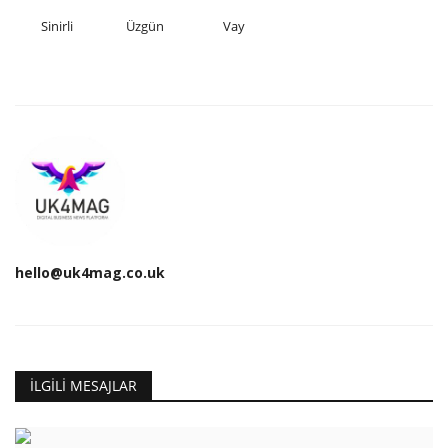
Sinirli
Üzgün
Vay
hello@uk4mag.co.uk
İLGILI MESAJLAR