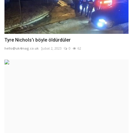
Tyre Nichols'ı böyle öldürdüler
hello@uk4mag.co.uk
Şubat 2, 2023
0
62