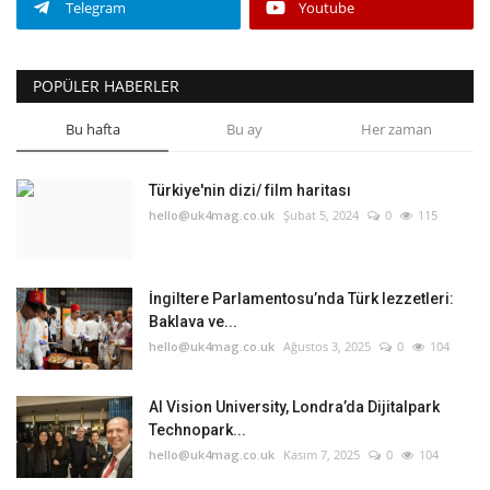
Telegram
Youtube
POPÜLER HABERLER
Bu hafta
Bu ay
Her zaman
Türkiye'nin dizi/ film haritası
hello@uk4mag.co.uk
Şubat 5, 2024
0
115
İngiltere Parlamentosu’nda Türk lezzetleri:
Baklava ve...
hello@uk4mag.co.uk
Ağustos 3, 2025
0
104
AI Vision University, Londra’da Dijitalpark
Technopark...
hello@uk4mag.co.uk
Kasım 7, 2025
0
104