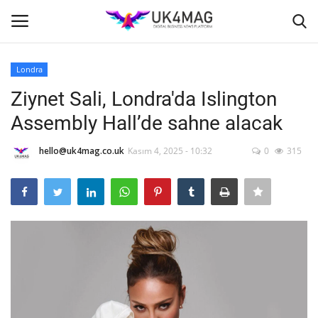
Londra
Giriş yapmak
Kayıt ol
Ziynet Sali, Londra'da Islington
Assembly Hall’de sahne alacak
Ana Sayfa
hello@uk4mag.co.uk
Kasım 4, 2025 - 10:32
0
315
TOPLUM
İş Platformu
TVNET
İş İlanları
Seri İlanlar