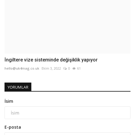
İngiltere vize sisteminde değişiklik yapıyor
hello@uk4mag.co.uk
Ekim 3, 2022
0
61
YORUMLAR
İsim
E-posta