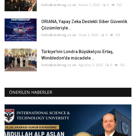
hello@uk4mag.co.uk
Kasım 7, 2025
0
103
ORIANA, Yapay Zeka Destekli Siber Güvenlik
Çözümleriyle...
hello@uk4mag.co.uk
Ocak 3, 2026
0
103
Türkiye'nin Londra Büyükelçisi Ertaş,
Wimbledon'da mücadele...
hello@uk4mag.co.uk
Ağustos 3, 2025
0
102
ÖNERILEN HABERLER