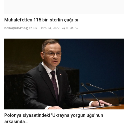
Muhalefetten 115 bin sterlin çağrısı
hello@uk4mag.co.uk
Ekim 24, 2022
0
57
Polonya siyasetindeki 'Ukrayna yorgunluğu'nun
arkasında...