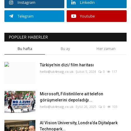
Instagram
Linkedin
Telegram
Youtube
POPÜLER HABERLER
Bu hafta
Bu ay
Her zaman
Türkiye'nin dizi/ film haritası
hello@uk4mag.co.uk
Şubat 5, 2024
0
117
Microsoft, Filistinlilere ait telefon
görüşmelerini depoladığı...
hello@uk4mag.co.uk
Eylül 26, 2025
0
103
AI Vision University, Londra’da Dijitalpark
Technopark...