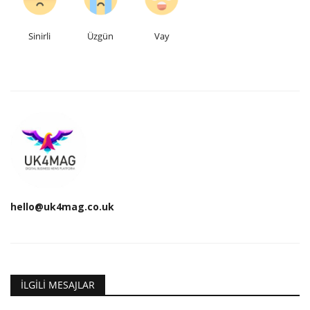
Sinirli
Üzgün
Vay
hello@uk4mag.co.uk
İLGILI MESAJLAR