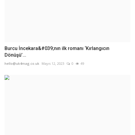
Burcu İncekara&#039;nın ilk romanı ‘Kırlangıcın
Dönüşü’...
hello@uk4mag.co.uk
Mayıs 12, 2023
0
49