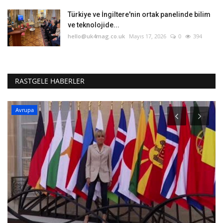
Türkiye ve İngiltere'nin ortak panelinde bilim
ve teknolojide...
hello@uk4mag.co.uk
Mayıs 17, 2026
0
394
RASTGELE HABERLER
Avrupa