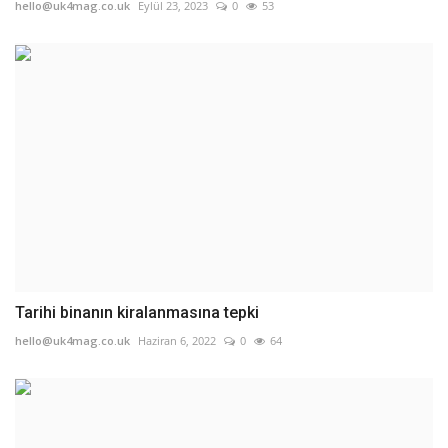
hello@uk4mag.co.uk
Eylül 23, 2023
0
53
Tarihi binanın kiralanmasına tepki
hello@uk4mag.co.uk
Haziran 6, 2022
0
64