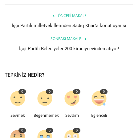
Etkinlik
ÖNCEKI MAKALE
İşçi Partili milletvekillerinden Sadiq Khan'a konut uyarısı
Teknoloji
SONRAKI MAKALE
Hakkımızda
İşçi Partili Belediyeler 200 kiracıyı evinden atıyor!
Galeri
TEPKINIZ NEDIR?
İletişim
0
0
0
0
Dilim
English
Turkish
Sevmek
Beğenmemek
Sevdim
Eğlenceli
0
0
0