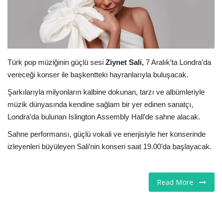
Londra
İngiltere
Türk pop müziğinin güçlü sesi
Ziynet Sali,
7 Aralık’ta Londra’da
İş & Ekonomi
vereceği konser ile başkentteki hayranlarıyla buluşacak.
Şarkılarıyla milyonların kalbine dokunan, tarzı ve albümleriyle
Videolar
müzik dünyasında kendine sağlam bir yer edinen sanatçı,
Londra’da bulunan Islington Assembly Hall’de sahne alacak.
Pazaryeri
Sahne performansı, güçlü vokali ve enerjisiyle her konserinde
Kültür - Sanat
izleyenleri büyüleyen Sali’nin konseri saat 19.00’da başlayacak.
Firma Rehberi
Read More
Restoranlar
Sağlık