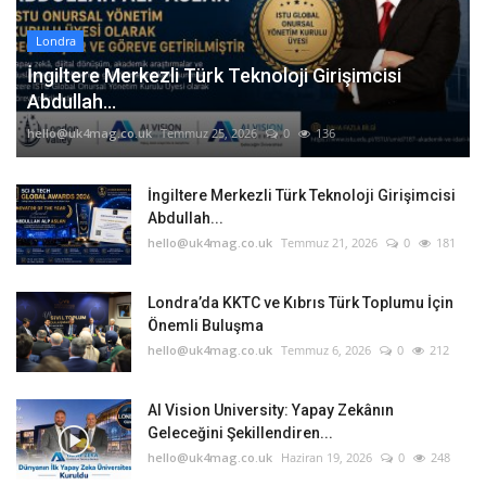
Londra
İngiltere Merkezli Türk Teknoloji Girişimcisi
Abdullah...
hello@uk4mag.co.uk
Temmuz 25, 2026
0
136
İngiltere Merkezli Türk Teknoloji Girişimcisi
Abdullah...
hello@uk4mag.co.uk
Temmuz 21, 2026
0
181
Londra’da KKTC ve Kıbrıs Türk Toplumu İçin
Önemli Buluşma
hello@uk4mag.co.uk
Temmuz 6, 2026
0
212
AI Vision University: Yapay Zekânın
Geleceğini Şekillendiren...
hello@uk4mag.co.uk
Haziran 19, 2026
0
248