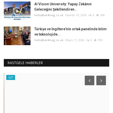
AI Vision University: Yapay Zekânın
Geleceğini Şekillendiren...
hello@uk4mag.co.uk
Haziran 19, 2026
0
246
Türkiye ve İngiltere'nin ortak panelinde bilim
ve teknolojide...
hello@uk4mag.co.uk
Mayıs 17, 2026
0
393
RASTGELE HABERLER
GZT