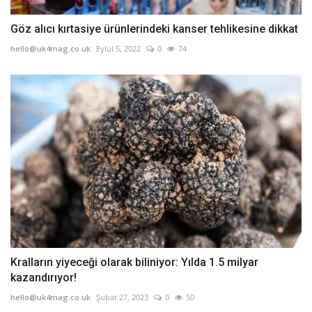
Göz alıcı kırtasiye ürünlerindeki kanser tehlikesine dikkat
hello@uk4mag.co.uk
Eylül 5, 2022
0
74
Kralların yiyeceği olarak biliniyor: Yılda 1.5 milyar
kazandırıyor!
hello@uk4mag.co.uk
Şubat 27, 2023
0
50