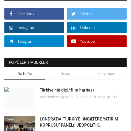
Facebook
Twitter
Instagram
Linkedin
Telegram
Youtube
POPÜLER HABERLER
Bu hafta
Bu ay
Her zaman
Türkiye'nin dizi/ film haritası
hello@uk4mag.co.uk
Şubat 5, 2024
0
117
LONDRA’DA “TÜRKİYE–İNGİLTERE YATIRIM
KÖPRÜSÜ” PANELİ: JEOPOLİTİK...