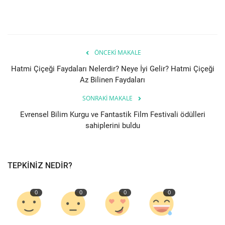
Teknoloji
Etkinlik
ÖNCEKI MAKALE
Hatmi Çiçeği Faydaları Nelerdir? Neye İyi Gelir? Hatmi Çiçeği
Hakkımızda
Az Bilinen Faydaları
SONRAKI MAKALE
Galeri
Evrensel Bilim Kurgu ve Fantastik Film Festivali ödülleri
İletişim
sahiplerini buldu
Dilim
TEPKINIZ NEDIR?
English
Turkish
0
0
0
0