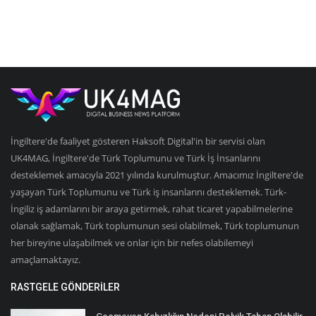
İngiltere'de faaliyet gösteren Haksoft Digital'in bir servisi olan
UK4MAG, İngiltere'de Türk Toplumunu ve Türk İş İnsanlarını
desteklemek amacıyla 2021 yılında kurulmuştur. Amacımız İngiltere'de
yaşayan Türk Toplumunu ve Türk iş insanlarını desteklemek. Türk-
İngiliz iş adamlarını bir araya getirmek, rahat ticaret yapabilmelerine
olanak sağlamak, Türk toplumunun sesi olabilmek, Türk toplumunun
her bireyine ulaşabilmek ve onlar için bir nefes olabilemeyi
amaçlamaktayız.
RASTGELE GÖNDERILER