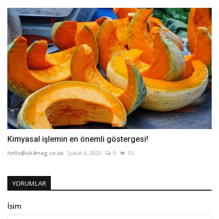
Kimyasal işlemin en önemli göstergesi!
hello@uk4mag.co.uk
Şubat 6, 2023
0
53
YORUMLAR
İsim