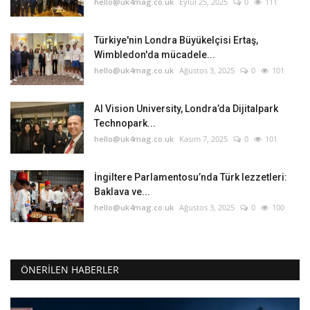
hello@uk4mag.co.uk
Eylül 25, 2025
0
111
Türkiye'nin Londra Büyükelçisi Ertaş,
Wimbledon'da mücadele...
hello@uk4mag.co.uk
Ağustos 3, 2025
0
101
AI Vision University, Londra’da Dijitalpark
Technopark...
hello@uk4mag.co.uk
Kasım 7, 2025
0
101
İngiltere Parlamentosu’nda Türk lezzetleri:
Baklava ve...
hello@uk4mag.co.uk
Ağustos 3, 2025
0
100
ÖNERILEN HABERLER