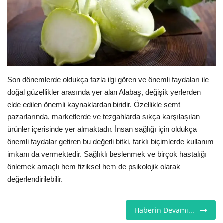
Seri İlanlar
İngiltere
Videolar
Son dönemlerde oldukça fazla ilgi gören ve önemli faydaları ile
doğal güzellikler arasında yer alan Alabaş, değişik yerlerden
İş & Ekonomi
elde edilen önemli kaynaklardan biridir. Özellikle semt
pazarlarında, marketlerde ve tezgahlarda sıkça karşılaşılan
Firma Rehberi
ürünler içerisinde yer almaktadır. İnsan sağlığı için oldukça
önemli faydalar getiren bu değerli bitki, farklı biçimlerde kullanım
Pazaryeri
imkanı da vermektedir. Sağlıklı beslenmek ve birçok hastalığı
önlemek amaçlı hem fiziksel hem de psikolojik olarak
Kültür - Sanat
değerlendirilebilir.
Restoranlar
Haberin Devamı...
Sağlık