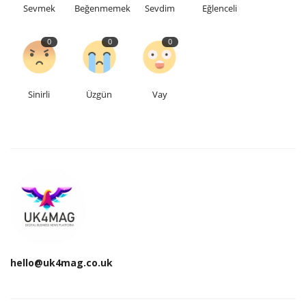
Sevmek
Beğenmemek
Sevdim
Eğlenceli
0
0
0
Sinirli
Üzgün
Vay
hello@uk4mag.co.uk