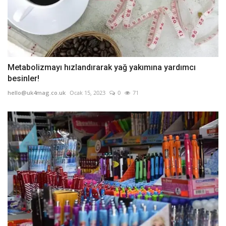
Metabolizmayı hızlandırarak yağ yakımına yardımcı
besinler!
hello@uk4mag.co.uk
Ocak 15, 2023
0
71