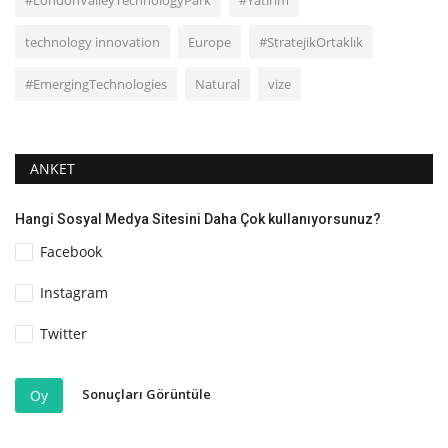
technology innovation
Europe
#StratejikOrtaklık
#EmergingTechnologies
Natural
vize
ANKET
Hangi Sosyal Medya Sitesini Daha Çok kullanıyorsunuz?
Facebook
Instagram
Twitter
Sonuçları Görüntüle
Oy