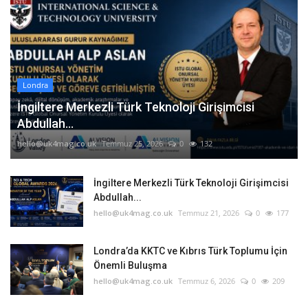
Londra
İngiltere Merkezli Türk Teknoloji Girişimcisi
Abdullah...
hello@uk4mag.co.uk
Temmuz 25, 2026
0
132
İngiltere Merkezli Türk Teknoloji Girişimcisi
Abdullah...
hello@uk4mag.co.uk
Temmuz 21, 2026
0
177
Londra’da KKTC ve Kıbrıs Türk Toplumu İçin
Önemli Buluşma
hello@uk4mag.co.uk
Temmuz 6, 2026
0
209