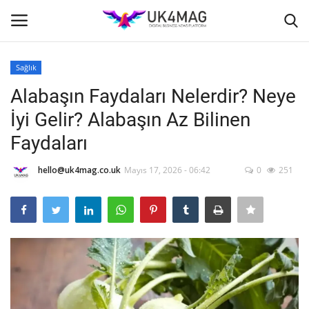
Sağlık
Giriş yapmak
Kayıt ol
Alabaşın Faydaları Nelerdir? Neye
İyi Gelir? Alabaşın Az Bilinen
Ana Sayfa
Faydaları
TVNET
hello@uk4mag.co.uk
Mayıs 17, 2026 - 06:42
0
251
TOPLUM
İş Platformu
Londra
İş İlanları