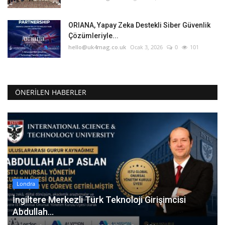
ORIANA, Yapay Zeka Destekli Siber Güvenlik
Çözümleriyle...
hello@uk4mag.co.uk
Ocak 3, 2026
0
101
ÖNERILEN HABERLER
Londra
İngiltere Merkezli Türk Teknoloji Girişimcisi
Abdullah...