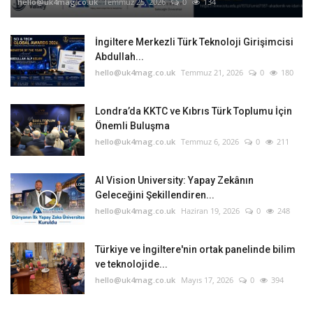
hello@uk4mag.co.uk
Temmuz 25, 2026
0
134
İngiltere Merkezli Türk Teknoloji Girişimcisi
Abdullah...
hello@uk4mag.co.uk
Temmuz 21, 2026
0
180
Londra’da KKTC ve Kıbrıs Türk Toplumu İçin
Önemli Buluşma
hello@uk4mag.co.uk
Temmuz 6, 2026
0
211
AI Vision University: Yapay Zekânın
Geleceğini Şekillendiren...
hello@uk4mag.co.uk
Haziran 19, 2026
0
248
Türkiye ve İngiltere'nin ortak panelinde bilim
ve teknolojide...
hello@uk4mag.co.uk
Mayıs 17, 2026
0
394