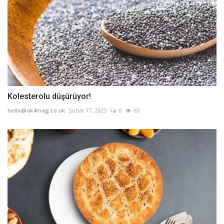
Kolesterolu düşürüyor!
hello@uk4mag.co.uk
Şubat 17, 2023
0
63