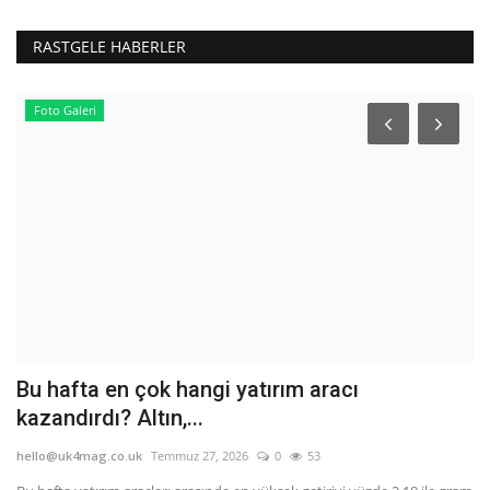
RASTGELE HABERLER
Foto Galeri
Bu hafta en çok hangi yatırım aracı
İ
kazandırdı? Altın,...
s
hello@uk4mag.co.uk
Temmuz 27, 2026
0
53
he