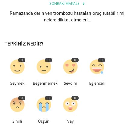
SONRAKI MAKALE
Ramazanda derin ven trombozu hastaları oruç tutabilir mi,
Etkinlik
nelere dikkat etmeleri...
Teknoloji
TEPKINIZ NEDIR?
Hakkımızda
Galeri
0
0
0
0
İletişim
Sevmek
Beğenmemek
Sevdim
Eğlenceli
Dilim
0
0
0
English
Turkish
Sinirli
Üzgün
Vay