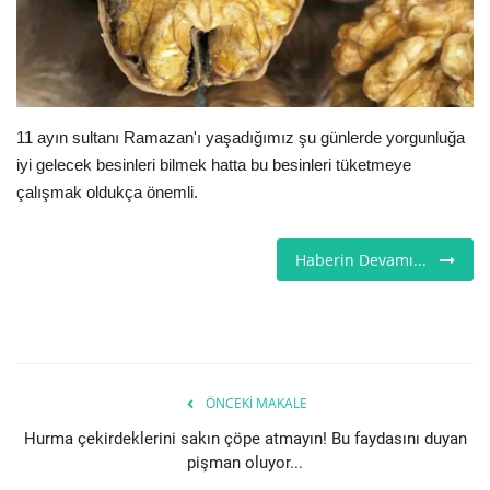
İş İlanları
İngiltere
11 ayın sultanı Ramazan'ı yaşadığımız şu günlerde yorgunluğa
Videolar
iyi gelecek besinleri bilmek hatta bu besinleri tüketmeye
çalışmak oldukça önemli.
İş & Ekonomi
Haberin Devamı...
Pazaryeri
Kültür - Sanat
Firma Rehberi
ÖNCEKI MAKALE
Sağlık
Hurma çekirdeklerini sakın çöpe atmayın! Bu faydasını duyan
pişman oluyor...
Restoranlar