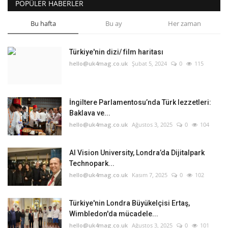
POPÜLER HABERLER
Bu hafta
Bu ay
Her zaman
Türkiye'nin dizi/ film haritası
hello@uk4mag.co.uk
Şubat 5, 2024
0
115
İngiltere Parlamentosu’nda Türk lezzetleri:
Baklava ve...
hello@uk4mag.co.uk
Ağustos 3, 2025
0
104
AI Vision University, Londra’da Dijitalpark
Technopark...
hello@uk4mag.co.uk
Kasım 7, 2025
0
102
Türkiye'nin Londra Büyükelçisi Ertaş,
Wimbledon'da mücadele...
hello@uk4mag.co.uk
Ağustos 3, 2025
0
101