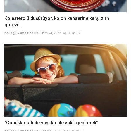
Kolesterolü düşürüyor, kolon kanserine karşı zırh
görevi...
hello@uk4mag.co.uk
Ekim 24, 2022
0
57
“Çocuklar tatilde yaşıtları ile vakit geçirmeli”
hello@uk4mag.co.uk
Haziran 24, 2022
0
74