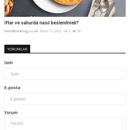
İftar ve sahurda nasıl beslenilmeli?
hello@uk4mag.co.uk
Nisan 11, 2022
0
56
YORUMLAR
İsim
E-posta
Yorum