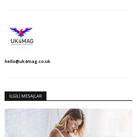
hello@uk4mag.co.uk
İLGILI MESAJLAR