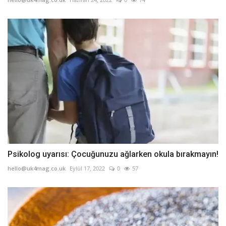
Psikolog uyarısı: Çocuğunuzu ağlarken okula bırakmayın!
hello@uk4mag.co.uk
Eylül 17, 2022
0
57