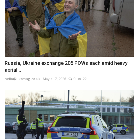
Russia, Ukraine exchange 205 POWs each amid heavy
aerial...
hello@uk4mag.co.uk
Mayıs 17, 2026
0
22