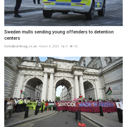
Sweden mulls sending young offenders to detention
centers
hello@uk4mag.co.uk
Kasım 4, 2025
0
42