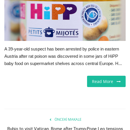
İş İlanları
İngiltere
Videolar
A 39-year-old suspect has been arrested by police in eastern
İş & Ekonomi
Austria after rat poison was discovered in some jars of HiPP
baby food on supermarket shelves across central Europe. H...
Pazaryeri
Read More
Kültür - Sanat
Firma Rehberi
Sağlık
ÖNCEKI MAKALE
Restoranlar
Rubio to visit Vatican, Rome after Trump-Pope Leo tensions