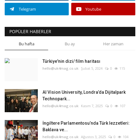
Telegram
Youtube
POPÜLER HABERLER
Bu hafta
Bu ay
Her zaman
Türkiye'nin dizi/ film haritası
hello@uk4mag.co.uk
Şubat 5, 2024
0
115
AI Vision University, Londra’da Dijitalpark
Technopark...
hello@uk4mag.co.uk
Kasım 7, 2025
0
107
İngiltere Parlamentosu’nda Türk lezzetleri:
Baklava ve...
hello@uk4mag.co.uk
Ağustos 3, 2025
0
104