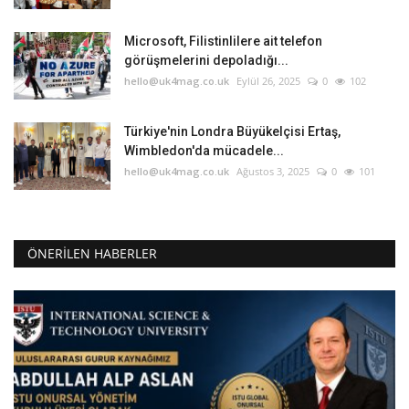
Microsoft, Filistinlilere ait telefon
görüşmelerini depoladığı...
hello@uk4mag.co.uk
Eylül 26, 2025
0
102
Türkiye'nin Londra Büyükelçisi Ertaş,
Wimbledon'da mücadele...
hello@uk4mag.co.uk
Ağustos 3, 2025
0
101
ÖNERILEN HABERLER