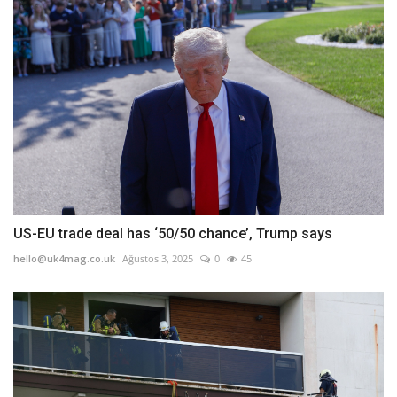
US-EU trade deal has ‘50/50 chance’, Trump says
hello@uk4mag.co.uk
Ağustos 3, 2025
0
45