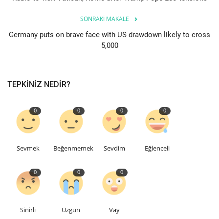
SONRAKI MAKALE
Etkinlik
Germany puts on brave face with US drawdown likely to cross
5,000
Teknoloji
Hakkımızda
TEPKINIZ NEDIR?
Galeri
0
0
0
0
İletişim
Dilim
Sevmek
Beğenmemek
Sevdim
Eğlenceli
English
Turkish
0
0
0
Sinirli
Üzgün
Vay