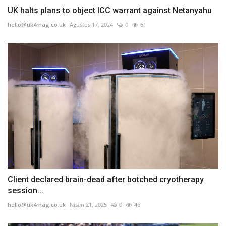
UK halts plans to object ICC warrant against Netanyahu
hello@uk4mag.co.uk
Ağustos 17, 2024
0
61
Client declared brain-dead after botched cryotherapy
session...
hello@uk4mag.co.uk
Nisan 21, 2025
0
46