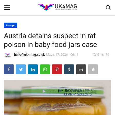
Avrupa
Giriş yapmak
Kayıt ol
Austria detains suspect in rat
poison in baby food jars case
Ana Sayfa
hello@uk4mag.co.uk
Mayıs 17, 2026 - 06:41
0
70
İş Platformu
TVNET
TOPLUM
Seri İlanlar
Londra