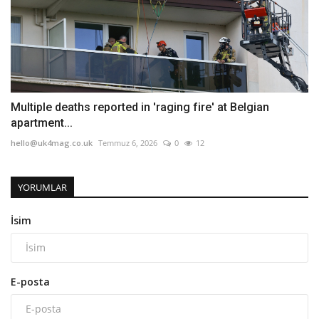
Multiple deaths reported in 'raging fire' at Belgian
apartment...
hello@uk4mag.co.uk
Temmuz 6, 2026
0
12
YORUMLAR
İsim
E-posta