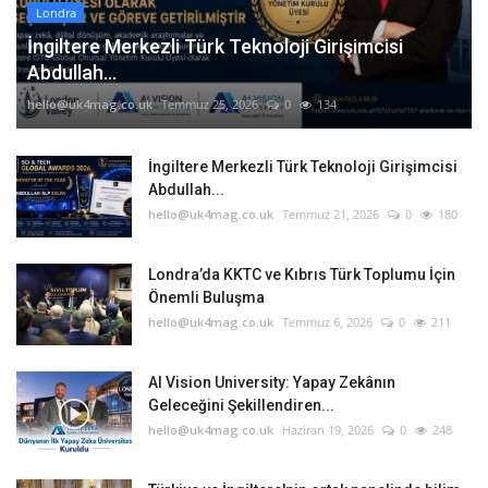
Londra
İngiltere Merkezli Türk Teknoloji Girişimcisi
Abdullah...
hello@uk4mag.co.uk
Temmuz 25, 2026
0
134
İngiltere Merkezli Türk Teknoloji Girişimcisi
Abdullah...
hello@uk4mag.co.uk
Temmuz 21, 2026
0
180
Londra’da KKTC ve Kıbrıs Türk Toplumu İçin
Önemli Buluşma
hello@uk4mag.co.uk
Temmuz 6, 2026
0
211
AI Vision University: Yapay Zekânın
Geleceğini Şekillendiren...
hello@uk4mag.co.uk
Haziran 19, 2026
0
248