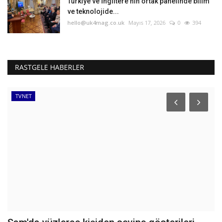
Türkiye ve İngiltere'nin ortak panelinde bilim
ve teknolojide...
hello@uk4mag.co.uk
Mayıs 17, 2026
0
394
RASTGELE HABERLER
TVNET