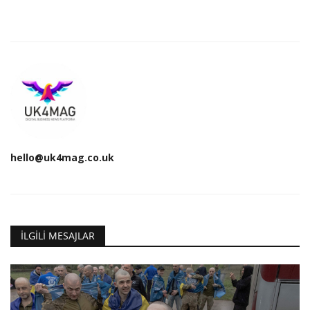
hello@uk4mag.co.uk
İLGILI MESAJLAR