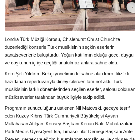
Londra
İngiltere
Londra Türk Müziği Korosu, Chislehurst Christ Church’te
İş & Ekonomi
düzenlediği konserle Türk musikisinin seçkin eserlerini
sanatseverlerle buluşturdu. Yoğun katılımın olduğu gece, duygu
Videolar
ve coşkunun iç içe geçtiği unutulmaz anlara sahne oldu.
Koro Şefi Yıldırım Bekçi yönetiminde sahne alan koro, titizlikle
Firma Rehberi
hazırlanan repertuvarıyla dinleyicilerden tam not aldı. Türk
musikisinin farklı dönemlerinden seçilen eserler, salonu dolduran
Pazaryeri
müzikseverler tarafından büyük ilgiyle takip edildi.
Kültür - Sanat
Programın sunuculuğunu üstlenen Nil Matovski, geceye teşrif
eden Kuzey Kıbrıs Türk Cumhuriyeti Büyükelçisi Aysan
Restoranlar
Mullahasan Atılgan, Konsey Başkanı Kenan Nafi, Muhafazakâr
Parti Meclis Üyesi Şerif İsa, Limasollular Derneği Başkanı Arife
Sağlık
Retvan, dernek ve eğitim kurumlarının temsilcileri ile çok sayıda