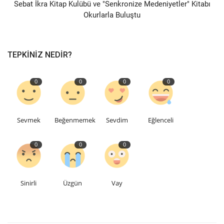
Sebat İkra Kitap Kulübü ve "Senkronize Medeniyetler" Kitabı
Okurlarla Buluştu
TEPKINIZ NEDIR?
0
0
0
0
Sevmek
Beğenmemek
Sevdim
Eğlenceli
0
0
0
Sinirli
Üzgün
Vay