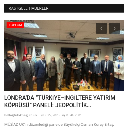
RASTGELE HABERLER
TOPLUM
LONDRA’DA “TÜRKİYE–İNGİLTERE YATIRIM
İ
KÖPRÜSÜ” PANELİ: JEOPOLİTİK...
B
hello@uk4mag.co.uk
Eylül 25, 2025
0
2581
he
MÜSİAD UK’in düzenlediği panelde Büyükelçi Osman Koray Ertaş,
İn