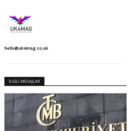
hello@uk4mag.co.uk
İLGILI MESAJLAR