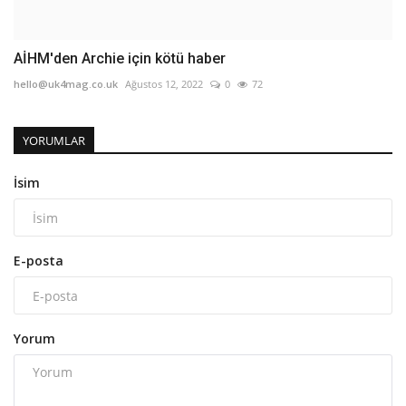
AİHM'den Archie için kötü haber
hello@uk4mag.co.uk
Ağustos 12, 2022
0
72
YORUMLAR
İsim
E-posta
Yorum