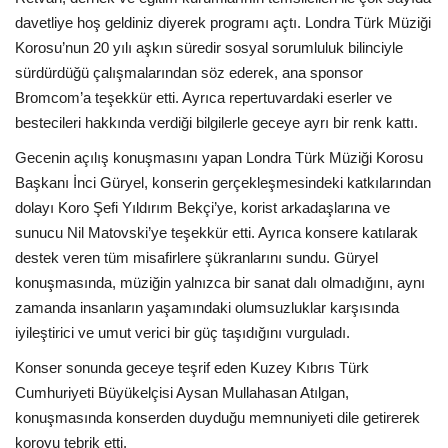
davetliye hoş geldiniz diyerek programı açtı. Londra Türk Müziği
Teknoloji
Korosu’nun 20 yılı aşkın süredir sosyal sorumluluk bilinciyle
sürdürdüğü çalışmalarından söz ederek, ana sponsor
Etkinlik
Bromcom’a teşekkür etti. Ayrıca repertuvardaki eserler ve
bestecileri hakkında verdiği bilgilerle geceye ayrı bir renk kattı.
Hakkımızda
Gecenin açılış konuşmasını yapan Londra Türk Müziği Korosu
Başkanı İnci Güryel, konserin gerçekleşmesindeki katkılarından
Galeri
dolayı Koro Şefi Yıldırım Bekçi’ye, korist arkadaşlarına ve
sunucu Nil Matovski’ye teşekkür etti. Ayrıca konsere katılarak
İletişim
destek veren tüm misafirlere şükranlarını sundu. Güryel
konuşmasında, müziğin yalnızca bir sanat dalı olmadığını, aynı
Dilim
zamanda insanların yaşamındaki olumsuzluklar karşısında
iyileştirici ve umut verici bir güç taşıdığını vurguladı.
English
Turkish
Konser sonunda geceye teşrif eden Kuzey Kıbrıs Türk
Cumhuriyeti Büyükelçisi Aysan Mullahasan Atılgan,
konuşmasında konserden duyduğu memnuniyeti dile getirerek
koroyu tebrik etti.