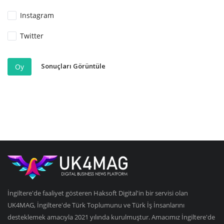
Instagram
Twitter
Sonuçları Görüntüle
Oy
İngiltere'de faaliyet gösteren Haksoft Digital'in bir servisi olan
UK4MAG, İngiltere'de Türk Toplumunu ve Türk İş İnsanlarını
desteklemek amacıyla 2021 yılında kurulmuştur. Amacımız İngiltere'de