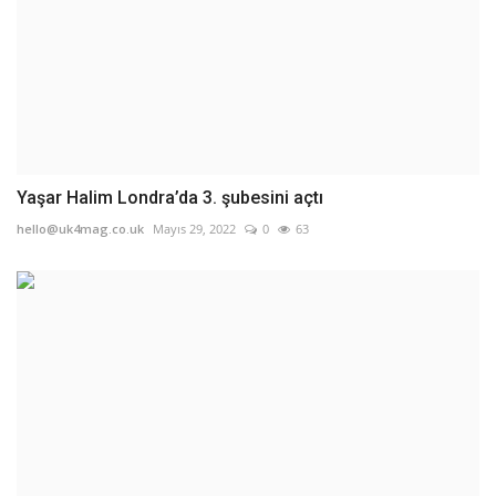
Yaşar Halim Londra’da 3. şubesini açtı
hello@uk4mag.co.uk
Mayıs 29, 2022
0
63