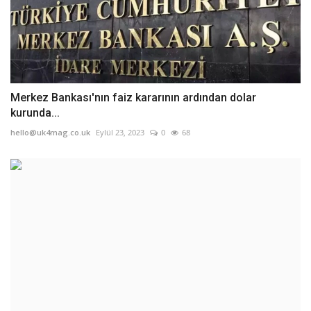
Merkez Bankası'nın faiz kararının ardından dolar
kurunda...
hello@uk4mag.co.uk
Eylül 23, 2023
0
68