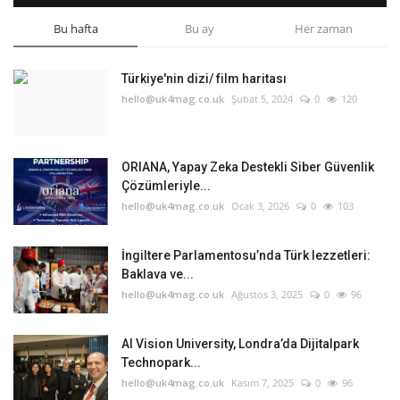
Bu hafta
Bu ay
Her zaman
Türkiye'nin dizi/ film haritası
hello@uk4mag.co.uk
Şubat 5, 2024
0
120
ORIANA, Yapay Zeka Destekli Siber Güvenlik
Çözümleriyle...
hello@uk4mag.co.uk
Ocak 3, 2026
0
103
İngiltere Parlamentosu’nda Türk lezzetleri:
Baklava ve...
hello@uk4mag.co.uk
Ağustos 3, 2025
0
96
AI Vision University, Londra’da Dijitalpark
Technopark...
hello@uk4mag.co.uk
Kasım 7, 2025
0
96