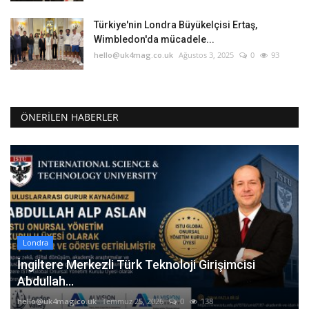
Türkiye'nin Londra Büyükelçisi Ertaş,
Wimbledon'da mücadele...
hello@uk4mag.co.uk
Ağustos 3, 2025
0
93
ÖNERILEN HABERLER
Londra
İngiltere Merkezli Türk Teknoloji Girişimcisi
Abdullah...
hello@uk4mag.co.uk
Temmuz 25, 2026
0
138