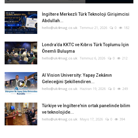
İngiltere Merkezli Türk Teknoloji Girişimcisi
Abdullah...
hello@uk4mag.co.uk
Temmuz 21, 2026
0
182
Londra’da KKTC ve Kıbrıs Türk Toplumu İçin
Önemli Buluşma
hello@uk4mag.co.uk
Temmuz 6, 2026
0
212
AI Vision University: Yapay Zekânın
Geleceğini Şekillendiren...
hello@uk4mag.co.uk
Haziran 19, 2026
0
249
Türkiye ve İngiltere'nin ortak panelinde bilim
ve teknolojide...
hello@uk4mag.co.uk
Mayıs 17, 2026
0
394