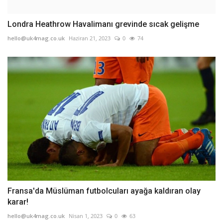
Londra Heathrow Havalimanı grevinde sıcak gelişme
hello@uk4mag.co.uk
Haziran 21, 2023
0
74
Fransa'da Müslüman futbolcuları ayağa kaldıran olay
karar!
hello@uk4mag.co.uk
Nisan 1, 2023
0
63