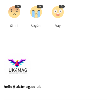
0
0
0
Sinirli
Üzgün
Vay
hello@uk4mag.co.uk