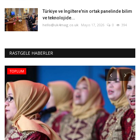
Türkiye ve İngiltere'nin ortak panelinde bilim
ve teknolojide...
hello@uk4mag.co.uk
Mayıs 17, 2026
0
394
RASTGELE HABERLER
TOPLUM