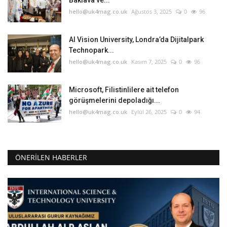
Baklava ve...
hello@uk4mag.co.uk
Ağustos 3, 2025
0
96
AI Vision University, Londra’da Dijitalpark
Technopark...
hello@uk4mag.co.uk
Kasım 7, 2025
0
96
Microsoft, Filistinlilere ait telefon
görüşmelerini depoladığı...
hello@uk4mag.co.uk
Eylül 26, 2025
0
94
ÖNERILEN HABERLER