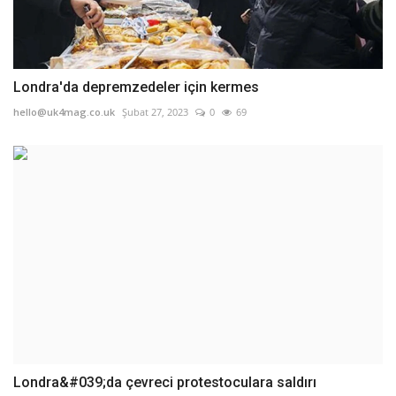
Londra'da depremzedeler için kermes
hello@uk4mag.co.uk
Şubat 27, 2023
0
69
Londra&#039;da çevreci protestoculara saldırı