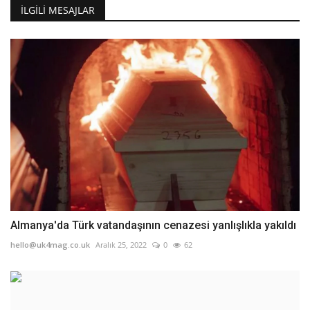
İLGILI MESAJLAR
Almanya'da Türk vatandaşının cenazesi yanlışlıkla yakıldı
hello@uk4mag.co.uk
Aralık 25, 2022
0
62