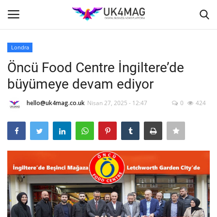
Londra
Giriş yapmak
Kayıt ol
Öncü Food Centre İngiltere’de
büyümeye devam ediyor
Ana Sayfa
hello@uk4mag.co.uk
Nisan 27, 2025 - 12:47
0
424
İş Platformu
TVNET
TOPLUM
Londra
İş İlanları