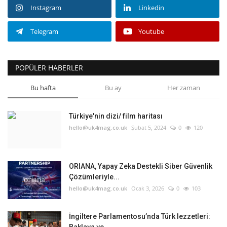
Instagram
Linkedin
Telegram
Youtube
POPÜLER HABERLER
Bu hafta
Bu ay
Her zaman
Türkiye'nin dizi/ film haritası
hello@uk4mag.co.uk
Şubat 5, 2024
0
120
ORIANA, Yapay Zeka Destekli Siber Güvenlik
Çözümleriyle...
hello@uk4mag.co.uk
Ocak 3, 2026
0
103
İngiltere Parlamentosu’nda Türk lezzetleri: