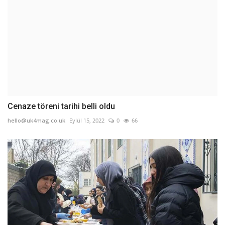
Cenaze töreni tarihi belli oldu
hello@uk4mag.co.uk
Eylül 15, 2022
0
66