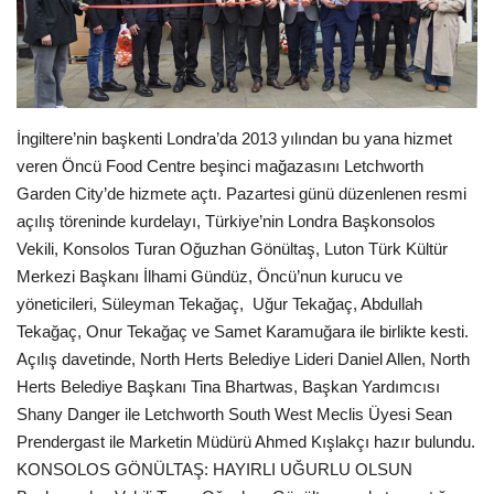
Seri İlanlar
İngiltere
İngiltere’nin başkenti Londra’da 2013 yılından bu yana hizmet
Videolar
veren Öncü Food Centre beşinci mağazasını Letchworth
Garden City’de hizmete açtı. Pazartesi günü düzenlenen resmi
İş & Ekonomi
açılış töreninde kurdelayı, Türkiye’nin Londra Başkonsolos
Vekili, Konsolos Turan Oğuzhan Gönültaş, Luton Türk Kültür
Pazaryeri
Merkezi Başkanı İlhami Gündüz, Öncü’nun kurucu ve
yöneticileri, Süleyman Tekağaç, Uğur Tekağaç, Abdullah
Kültür - Sanat
Tekağaç, Onur Tekağaç ve Samet Karamuğara ile birlikte kesti.
Açılış davetinde, North Herts Belediye Lideri Daniel Allen, North
Firma Rehberi
Herts Belediye Başkanı Tina Bhartwas, Başkan Yardımcısı
Shany Danger ile Letchworth South West Meclis Üyesi Sean
Restoranlar
Prendergast ile Marketin Müdürü Ahmed Kışlakçı hazır bulundu.
KONSOLOS GÖNÜLTAŞ: HAYIRLI UĞURLU OLSUN
Sağlık