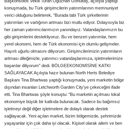
Başkonsolos Vekili Turan Oğuzhan Gönültaş, açılışta yaptığı
konuşmada, bu Türk girişimcilerin yatırımlarının memnuniyet
Etkinlik
verici olduğunu belirterek, “Burada tabi Türk şirketlerinin
yatırımları ve varlığının artması bizi mutlu ediyor. Dolayısıyla biz
Teknoloji
her zaman yatırımcılarımızın yanındayız. Vatandaşlarımızın bu
gibi girişimlerini destekliyoruz. Bu ve benzeri yatırımlar, hem
Hakkımızda
yerel okonomi, hem de Türk ekonomisi için olumlu gelişmeler.
Hayırlı uğurlu olmasını diliyorum. Girişimcilerimizin yatırımların
Galeri
artması dileğimizle, yatırımcı vatandaşlarımıza, işletmelerimize
başarılar diliyorum” dedi. BÖLGEEKONOMİSİNE KATKI
İletişim
SAĞLAYACAK Açılışta hazır bulunan North Herts Belediye
Başkanı Tina Bhartwas yaptığı konuşmada, yeni marketin bölge
Dilim
dışından insanları Letchworth Garden City’ye çekeceğini ifade
etti. Tina Bhartwas şöyle konuştu: “Bu marketin açılması lokal
English
Turkish
ekonomiye büyük bir katkıda bulunacak. Sadece bu bağımsız
işletmeyi değil diğer işletmelere de dolaylı olarak destek
sağlayacak. Yeni açılan market, bizim bölgemizde, şehrimizde
yaşayanlar için çok daha iyi olacak. Kişisel olarak ailem ve ben