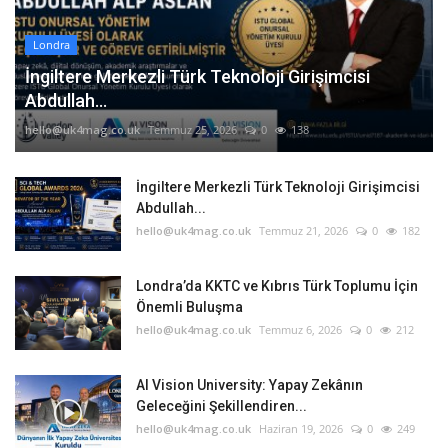
Londra
İngiltere Merkezli Türk Teknoloji Girişimcisi
Abdullah...
hello@uk4mag.co.uk
Temmuz 25, 2026
0
138
İngiltere Merkezli Türk Teknoloji Girişimcisi
Abdullah...
hello@uk4mag.co.uk
Temmuz 21, 2026
0
182
Londra’da KKTC ve Kıbrıs Türk Toplumu İçin
Önemli Buluşma
hello@uk4mag.co.uk
Temmuz 6, 2026
0
212
AI Vision University: Yapay Zekânın
Geleceğini Şekillendiren...
hello@uk4mag.co.uk
Haziran 19, 2026
0
249