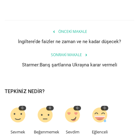
ÖNCEKI MAKALE
İngiltere’de faizler ne zaman ve ne kadar düşecek?
SONRAKI MAKALE
Starmer:Barış şartlarına Ukrayna karar vermeli
TEPKINIZ NEDIR?
0
0
0
0
Sevmek
Beğenmemek
Sevdim
Eğlenceli