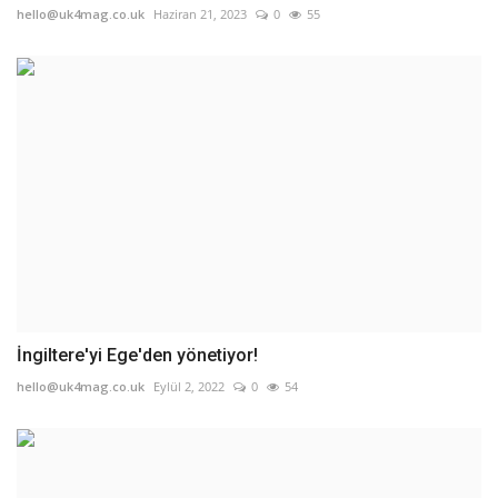
hello@uk4mag.co.uk
Haziran 21, 2023
0
55
İngiltere'yi Ege'den yönetiyor!
hello@uk4mag.co.uk
Eylül 2, 2022
0
54