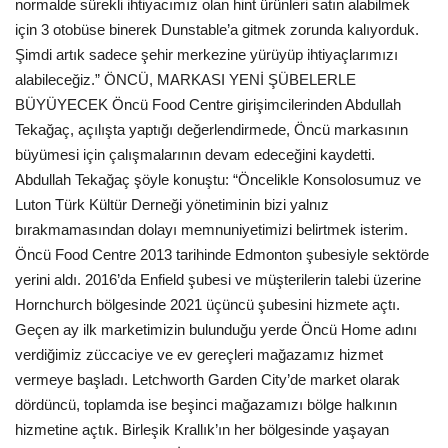
normalde sürekli ihtiyacımız olan hint ürünleri satın alabilmek
için 3 otobüse binerek Dunstable’a gitmek zorunda kalıyorduk.
Şimdi artık sadece şehir merkezine yürüyüp ihtiyaçlarımızı
alabileceğiz.” ÖNCÜ, MARKASI YENİ ŞÜBELERLE
BÜYÜYECEK Öncü Food Centre girişimcilerinden Abdullah
Tekağaç, açılışta yaptığı değerlendirmede, Öncü markasının
büyümesi için çalışmalarının devam edeceğini kaydetti.
Abdullah Tekağaç şöyle konuştu: “Öncelikle Konsolosumuz ve
Luton Türk Kültür Derneği yönetiminin bizi yalnız
bırakmamasından dolayı memnuniyetimizi belirtmek isterim.
Öncü Food Centre 2013 tarihinde Edmonton şubesiyle sektörde
yerini aldı. 2016’da Enfield şubesi ve müşterilerin talebi üzerine
Hornchurch bölgesinde 2021 üçüncü şubesini hizmete açtı.
Geçen ay ilk marketimizin bulunduğu yerde Öncü Home adını
verdiğimiz züccaciye ve ev gereçleri mağazamız hizmet
vermeye başladı. Letchworth Garden City’de market olarak
dördüncü, toplamda ise beşinci mağazamızı bölge halkının
hizmetine açtık. Birleşik Krallık’ın her bölgesinde yaşayan