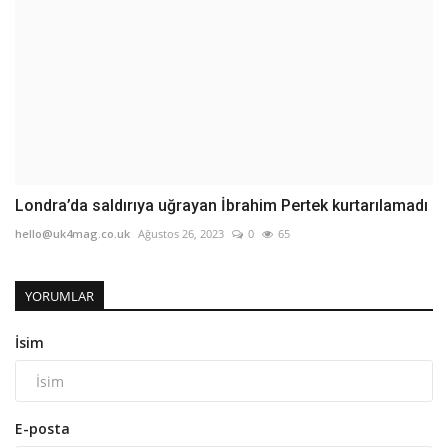
Londra’da saldırıya uğrayan İbrahim Pertek kurtarılamadı
hello@uk4mag.co.uk
Ağustos 26, 2023
0
65
YORUMLAR
İsim
E-posta