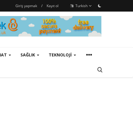
Giriş yapmak
/
Kayıt ol
Turkish
ANAT
SAĞLIK
TEKNOLOJI