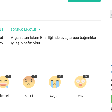
LE
SONRAKI MAKALE
ut
Afganistan İslam Emirliği'nde uyuşturucu bağımlıları
ny
iyileşip hafız oldu
0
0
0
0
lenceli
Sinirli
Üzgün
Vay