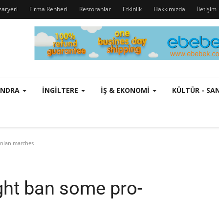
zaryeri
Firma Rehberi
Restoranlar
Etkinlik
Hakkımızda
İletişim
ONDRA
İNGILTERE
İŞ & EKONOMI
KÜLTÜR - S
inian marches
ht ban some pro-