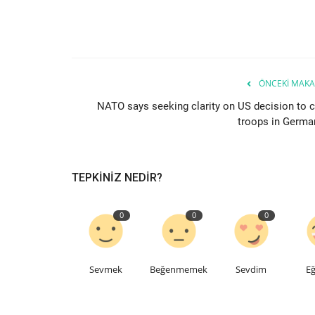
ÖNCEKI MAKA
NATO says seeking clarity on US decision to c
troops in Germa
TEPKINIZ NEDIR?
0
0
0
Sevmek
Beğenmemek
Sevdim
Eğ