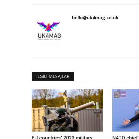
hello@uk4mag.co.uk
İLGILI MESAJLAR
EU countries' 2023 military
NATO chief 