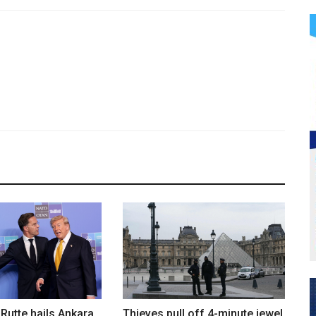
Rutte hails Ankara
Thieves pull off 4-minute jewel