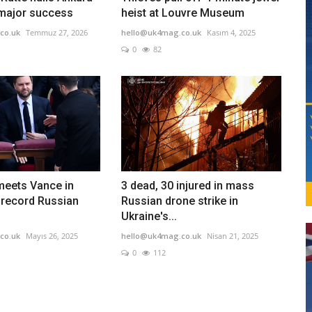
major success
heist at Louvre Museum
co.uk
Temmuz 27, 2026
hello@uk4mag.co.uk
Kasım 4, 2025
0
82
meets Vance in
3 dead, 30 injured in mass
record Russian
Russian drone strike in
Ukraine's...
co.uk
Mayıs 26, 2025
hello@uk4mag.co.uk
Nisan 21, 2025
0
112