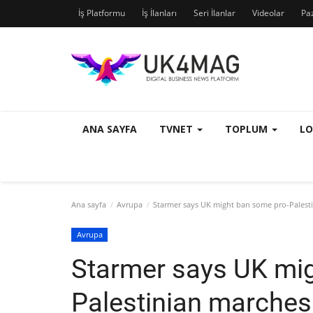
İş Platformu
İş İlanları
Seri İlanlar
Videolar
Pa
ANA SAYFA
TVNET
TOPLUM
L
Ana sayfa
Avrupa
Starmer says UK might ban some pro-Palest
Avrupa
Starmer says UK mig
Palestinian marches