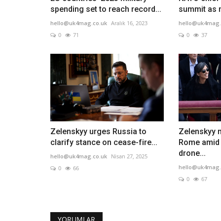
spending set to reach record...
summit as 
hello@uk4mag.co.uk
Aralık 16, 2023
hello@uk4mag.
0
71
0
37
Zelenskyy urges Russia to
Zelenskyy 
clarify stance on cease-fire...
Rome amid 
drone...
hello@uk4mag.co.uk
Nisan 27, 2025
hello@uk4mag.
0
66
0
67
YORUMLAR