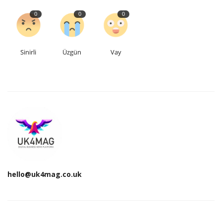
0
0
0
Sinirli
Üzgün
Vay
hello@uk4mag.co.uk