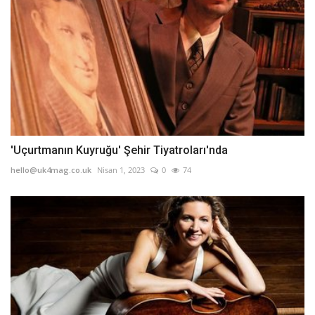
'Uçurtmanın Kuyruğu' Şehir Tiyatroları'nda
hello@uk4mag.co.uk
Nisan 1, 2023
0
74