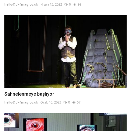
hello@uk4mag.co.uk
Nisan 13, 2022
0
99
Sahnelenmeye başlıyor
hello@uk4mag.co.uk
Ocak 10, 2023
0
57