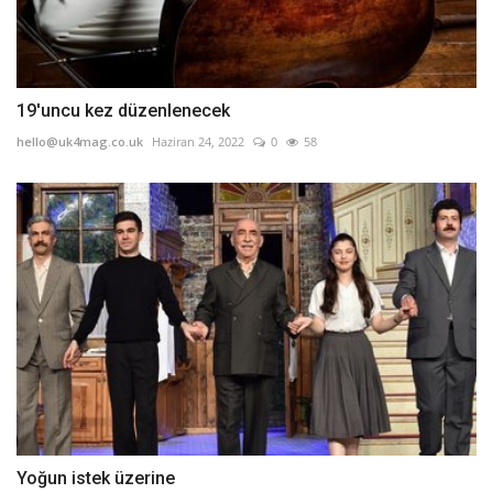
19'uncu kez düzenlenecek
hello@uk4mag.co.uk
Haziran 24, 2022
0
58
Yoğun istek üzerine