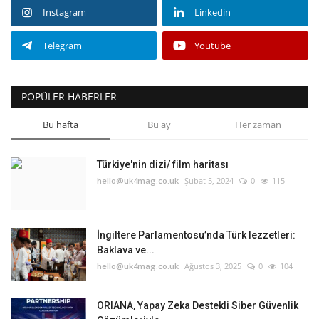
Instagram
Linkedin
Telegram
Youtube
POPÜLER HABERLER
Bu hafta
Bu ay
Her zaman
Türkiye'nin dizi/ film haritası
hello@uk4mag.co.uk
Şubat 5, 2024
0
115
İngiltere Parlamentosu’nda Türk lezzetleri:
Baklava ve...
hello@uk4mag.co.uk
Ağustos 3, 2025
0
104
ORIANA, Yapay Zeka Destekli Siber Güvenlik