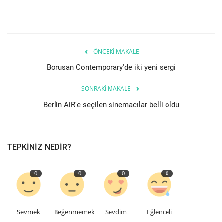
Etkinlik
Teknoloji
ÖNCEKI MAKALE
Borusan Contemporary'de iki yeni sergi
Hakkımızda
SONRAKI MAKALE
Galeri
Berlin AiR'e seçilen sinemacılar belli oldu
İletişim
TEPKINIZ NEDIR?
Dilim
English
Turkish
0
0
0
0
Sevmek
Beğenmemek
Sevdim
Eğlenceli