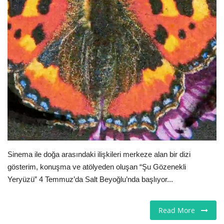
Londra
İngiltere
Videolar
İş & Ekonomi
Pazaryeri
Kültür - Sanat
Sinema ile doğa arasındaki ilişkileri merkeze alan bir dizi
gösterim, konuşma ve atölyeden oluşan “Şu Gözenekli
Firma Rehberi
Yeryüzü” 4 Temmuz’da Salt Beyoğlu’nda başlıyor...
Restoranlar
Read More
Sağlık