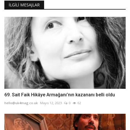
İLGILI MESAJLAR
69. Sait Faik Hikâye Armağanı’nın kazananı belli oldu
hello@uk4mag.co.uk
Mayıs 12, 2023
0
62