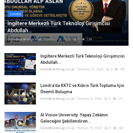
Londra
İngiltere Merkezli Türk Teknoloji Girişimcisi
Abdullah...
hello@uk4mag.co.uk
Temmuz 25, 2026
0
134
İngiltere Merkezli Türk Teknoloji Girişimcisi
Abdullah...
hello@uk4mag.co.uk
Temmuz 21, 2026
0
180
Londra’da KKTC ve Kıbrıs Türk Toplumu İçin
Önemli Buluşma
hello@uk4mag.co.uk
Temmuz 6, 2026
0
211
AI Vision University: Yapay Zekânın
Geleceğini Şekillendiren...
hello@uk4mag.co.uk
Haziran 19, 2026
0
248