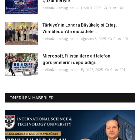
Çözümleriyle...
hello@uk4mag.co.uk
Ocak 3, 2026
0
102
Türkiye'nin Londra Büyükelçisi Ertaş,
Wimbledon'da mücadele...
hello@uk4mag.co.uk
Ağustos 3, 2025
0
101
Microsoft, Filistinlilere ait telefon
görüşmelerini depoladığı...
hello@uk4mag.co.uk
Eylül 26, 2025
0
101
ÖNERILEN HABERLER