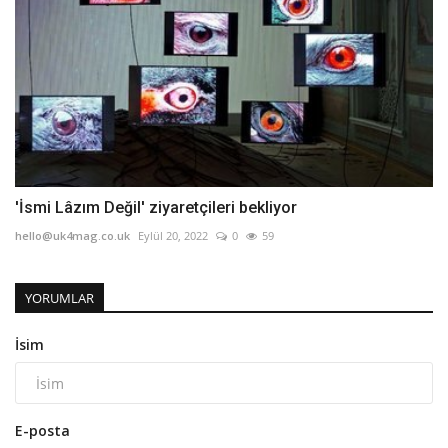
'İsmi Lâzım Değil' ziyaretçileri bekliyor
hello@uk4mag.co.uk
Eylül 20, 2022
0
59
YORUMLAR
İsim
E-posta