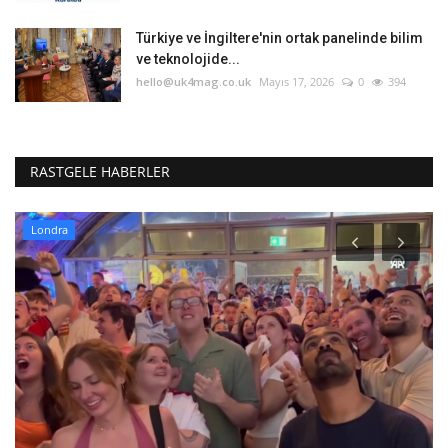
Türkiye ve İngiltere'nin ortak panelinde bilim
ve teknolojide...
hello@uk4mag.co.uk
Mayıs 17, 2026
0
394
RASTGELE HABERLER
Londra