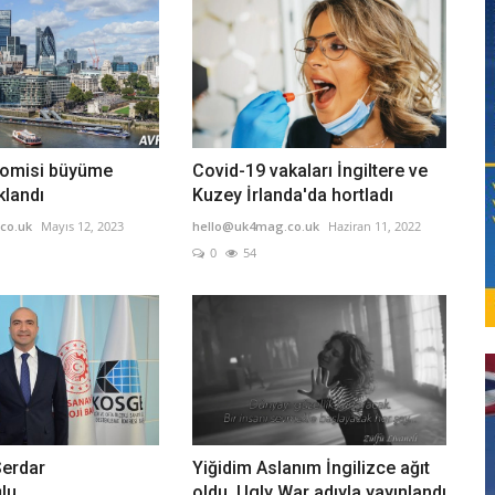
onomisi büyüme
Covid-19 vakaları İngiltere ve
klandı
Kuzey İrlanda'da hortladı
co.uk
Mayıs 12, 2023
hello@uk4mag.co.uk
Haziran 11, 2022
0
54
Serdar
Yiğidim Aslanım İngilizce ağıt
lu
oldu, Ugly War adıyla yayınlandı