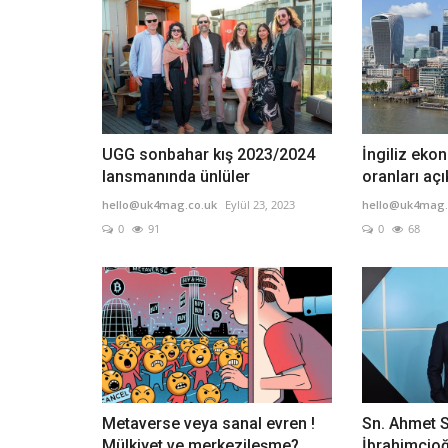
UGG sonbahar kış 2023/2024
İngiliz ek
lansmanında ünlüler
oranları açı
hello@uk4mag.co.uk
Eylül 23, 2023
hello@uk4mag.
0
91
0
68
Metaverse veya sanal evren !
Sn. Ahmet 
Mülkiyet ve merkezileşme?
İbrahimcioğ