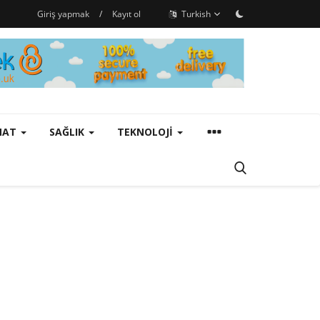
Giriş yapmak
/
Kayıt ol
Turkish
ANAT
SAĞLIK
TEKNOLOJI