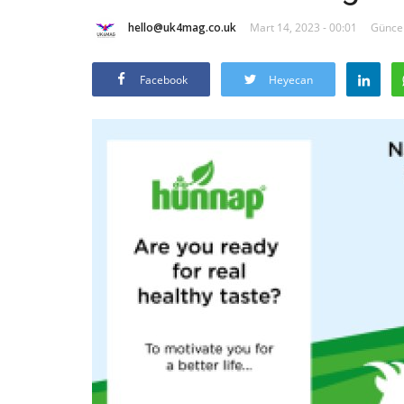
hello@uk4mag.co.uk
Mart 14, 2023 - 00:01
Güncel
Facebook
Heyecan