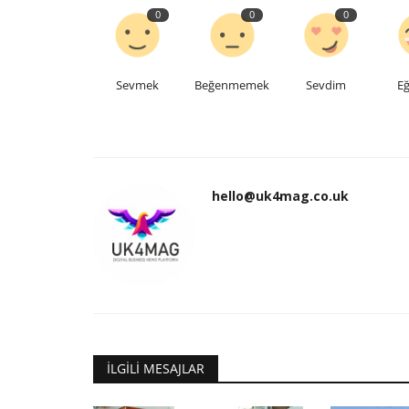
0
0
0
Sevmek
Beğenmemek
Sevdim
Eğ
hello@uk4mag.co.uk
İLGILI MESAJLAR