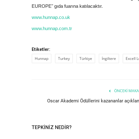
EUROPE" gıda fuarına katılacaktır.
www.hunnap.co.uk
www.hunnap.com.tr
Etiketler:
Hunnap
Turkey
Türkiye
İngiltere
Excell 
ÖNCEKI MAKA
Oscar Akademi Ödüllerini kazananlar açıklan
TEPKINIZ NEDIR?