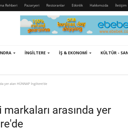
rma Rehberi
Pazaryeri
Restoranlar
Etkinlik
Hakkımızda
İletişim
ONDRA
İNGILTERE
İŞ & EKONOMI
KÜLTÜR - S
nda yer alan HÜNNAP İngiltere'de
i markaları arasında yer
re'de