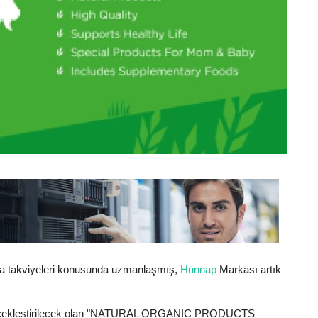
ıda takviyeleri konusunda uzmanlaşmış,
Hünnap
Markası artık
rçekleştirilecek olan "NATURAL ORGANIC PRODUCTS