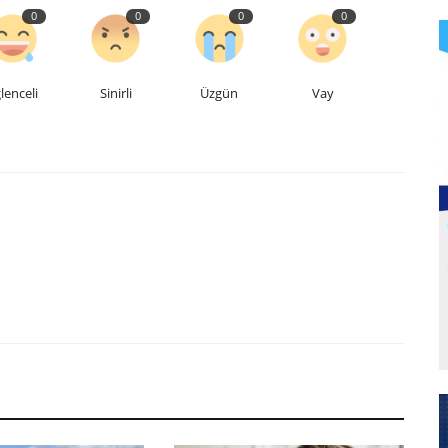
0
0
0
0
lenceli
Sinirli
Üzgün
Vay