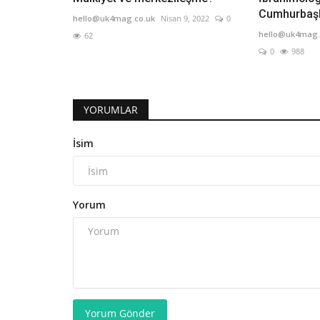
Cumhurbaşka
hello@uk4mag.co.uk
Nisan 9, 2022
0
hello@uk4mag.
62
0
988
YORUMLAR
İsim
Yorum
Yorum Gönder