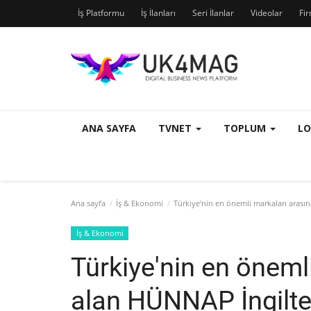
İş Platformu
İş İlanları
Seri İlanlar
Videolar
Fi
ANA SAYFA
TVNET
TOPLUM
L
Ana sayfa
İş & Ekonomi
Türkiye'nin en önemli markaları arası
İş & Ekonomi
Türkiye'nin en öneml
alan HÜNNAP İngilte