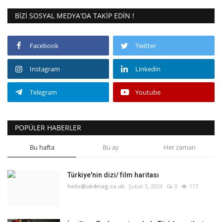
BIZI SOSYAL MEDYA'DA TAKIP EDIN !
Facebook
Twitter
Instagram
Linkedin
Telegram
Youtube
POPÜLER HABERLER
Bu hafta
Bu ay
Her zaman
Türkiye'nin dizi/ film haritası
hello@uk4mag.co.uk
Şubat 5, 2024
0
117