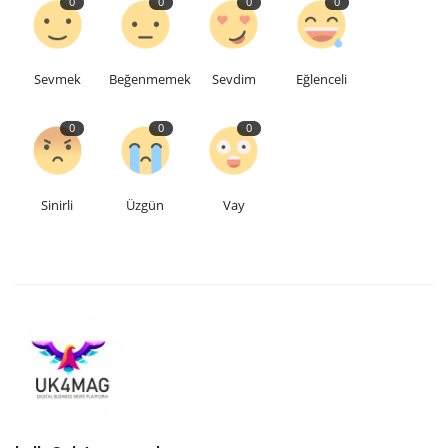
0
0
0
0
Sevmek
Beğenmemek
Sevdim
Eğlenceli
0
0
0
Sinirli
Üzgün
Vay