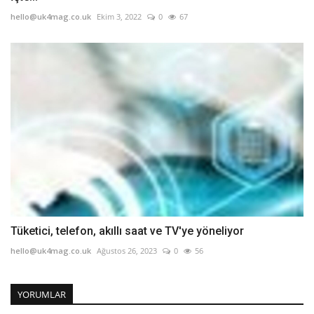
hello@uk4mag.co.uk
Ekim 3, 2022
0
67
Tüketici, telefon, akıllı saat ve TV'ye yöneliyor
hello@uk4mag.co.uk
Ağustos 26, 2023
0
56
YORUMLAR