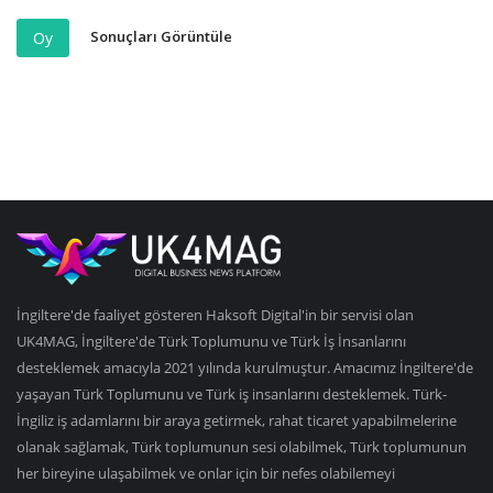
Sonuçları Görüntüle
Oy
İngiltere'de faaliyet gösteren Haksoft Digital'in bir servisi olan
UK4MAG, İngiltere'de Türk Toplumunu ve Türk İş İnsanlarını
desteklemek amacıyla 2021 yılında kurulmuştur. Amacımız İngiltere'de
yaşayan Türk Toplumunu ve Türk iş insanlarını desteklemek. Türk-
İngiliz iş adamlarını bir araya getirmek, rahat ticaret yapabilmelerine
olanak sağlamak, Türk toplumunun sesi olabilmek, Türk toplumunun
her bireyine ulaşabilmek ve onlar için bir nefes olabilemeyi