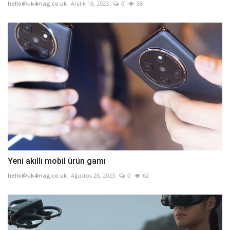
hello@uk4mag.co.uk
Aralık 16, 2023
0
58
Yeni akıllı mobil ürün gamı
hello@uk4mag.co.uk
Ağustos 26, 2023
0
62