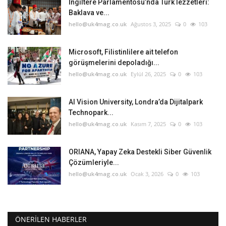
İngiltere Parlamentosu’nda Türk lezzetleri:
Baklava ve...
hello@uk4mag.co.uk
Ağustos 3, 2025
0
103
Microsoft, Filistinlilere ait telefon
görüşmelerini depoladığı...
hello@uk4mag.co.uk
Eylül 26, 2025
0
103
AI Vision University, Londra’da Dijitalpark
Technopark...
hello@uk4mag.co.uk
Kasım 7, 2025
0
103
ORIANA, Yapay Zeka Destekli Siber Güvenlik
Çözümleriyle...
hello@uk4mag.co.uk
Ocak 3, 2026
0
103
ÖNERILEN HABERLER