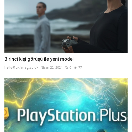
Birinci kişi görüşü ile yeni model
hello@uk4mag.co.uk
Nisan 22, 2024
0
77