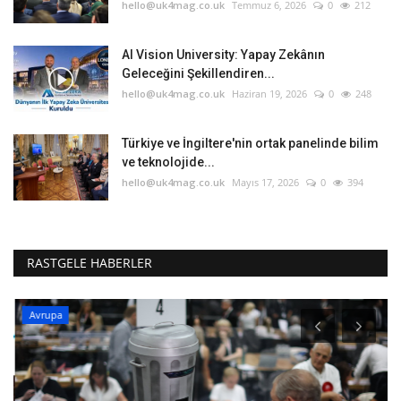
hello@uk4mag.co.uk
Temmuz 6, 2026
0
212
AI Vision University: Yapay Zekânın
Geleceğini Şekillendiren...
hello@uk4mag.co.uk
Haziran 19, 2026
0
248
Türkiye ve İngiltere'nin ortak panelinde bilim
ve teknolojide...
hello@uk4mag.co.uk
Mayıs 17, 2026
0
394
RASTGELE HABERLER
Avrupa