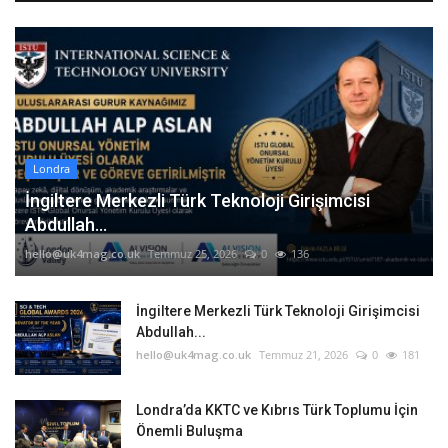
Londra
İngiltere Merkezli Türk Teknoloji Girişimcisi
Abdullah...
hello@uk4mag.co.uk
Temmuz 25, 2026
0
136
İngiltere Merkezli Türk Teknoloji Girişimcisi
Abdullah...
hello@uk4mag.co.uk
Temmuz 21, 2026
0
181
Londra’da KKTC ve Kıbrıs Türk Toplumu İçin
Önemli Buluşma