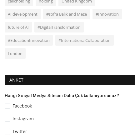
çalıkholding
holding
United Kingdom
AI development
#sofra Balık and Meze
#Innovation
future of AI
#DigitalTransformation
#EducationInnovation
#InternationalCollaboration
London
ANKET
Hangi Sosyal Medya Sitesini Daha Çok kullanıyorsunuz?
Facebook
Instagram
Twitter