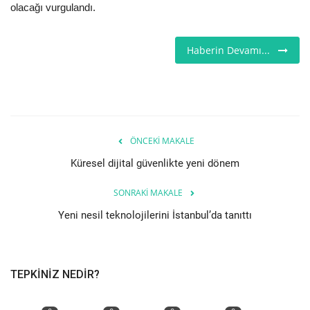
olacağı vurgulandı.
Teknoloji
Haberin Devamı...
Etkinlik
Hakkımızda
Galeri
ÖNCEKI MAKALE
Küresel dijital güvenlikte yeni dönem
İletişim
SONRAKI MAKALE
Dilim
Yeni nesil teknolojilerini İstanbul’da tanıttı
English
Turkish
TEPKINIZ NEDIR?