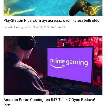
PlayStation Plus Ekim ayı ücretsiz oyun listesi belli oldu!
hello@uk4mag.co.uk
Ekim 24, 2022
0
59
Amazon Prime Gaming'ten 847 TL’lik 7 Oyun Bedava!
İşte...