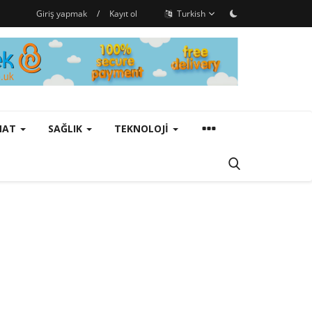
Giriş yapmak
/
Kayıt ol
Turkish
ANAT
SAĞLIK
TEKNOLOJI