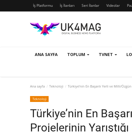
İş Platformu
İş İlanları
Seri İlanlar
Videolar
Pa
ANA SAYFA
TOPLUM
TVNET
L
Ana sayfa
Teknoloji
Türkiye’nin En Başarılı Yerli ve Milli/Özgün 
Teknoloji
Türkiye’nin En Başarı
Projelerinin Yarıştığı 