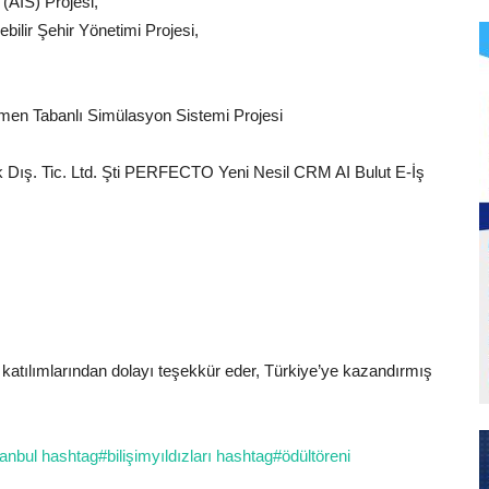
 (AİS) Projesi,
ebilir Şehir Yönetimi Projesi,
tmen Tabanlı Simülasyon Sistemi Projesi
k Dış. Tic. Ltd. Şti PERFECTO Yeni Nesil CRM AI Bulut E-İş
atılımlarından dolayı teşekkür eder, Türkiye’ye kazandırmış
anbul
hashtag
#
bilişimyıldızları
hashtag
#
ödültöreni