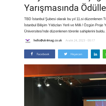
Yarışmasında Ödüller
TBD İstanbul Şubesi olarak bu yıl 11.si düzenlenen Tü
İstanbul Bilişim Yıldızları Yerli ve Milli / Özgün Proj
Üniversitesi’nde düzenlenen törenle sahiplerini buldu.
hello@uk4mag.co.uk
Aralık 24, 2023 - 00:17
Facebook
Heyecan