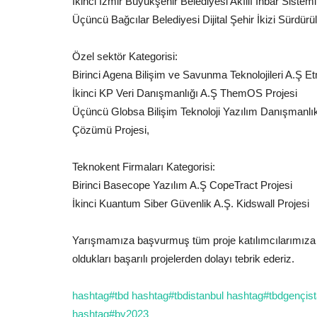
İkinci İzmir Büyükşehir Belediyesi Akıllı İhbar Sistemi
Üçüncü Bağcılar Belediyesi Dijital Şehir İkizi Sürdürül
Özel sektör Kategorisi:
Birinci Agena Bilişim ve Savunma Teknolojileri A.Ş E
İkinci KP Veri Danışmanlığı A.Ş ThemOS Projesi
Üçüncü Globsa Bilişim Teknoloji Yazılım Danışmanlı
Çözümü Projesi,
Teknokent Firmaları Kategorisi:
Birinci Basecope Yazılım A.Ş CopeTract Projesi
İkinci Kuantum Siber Güvenlik A.Ş. Kidswall Projesi
Yarışmamıza başvurmuş tüm proje katılımcılarımıza k
oldukları başarılı projelerden dolayı tebrik ederiz.
hashtag
#
tbd
hashtag
#
tbdistanbul
hashtag
#
tbdgençist
hashtag
#
by2023