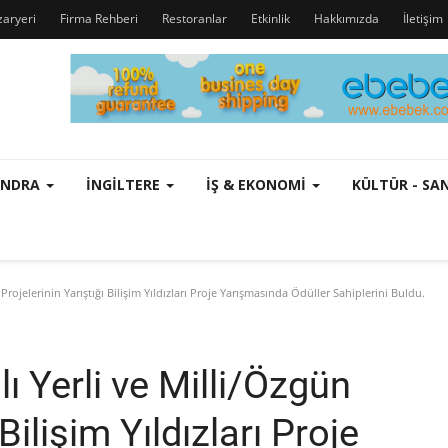
zaryeri
Firma Rehberi
Restoranlar
Etkinlik
Hakkımızda
İletişim
ONDRA
İNGILTERE
İŞ & EKONOMI
KÜLTÜR - S
Projelerinin Yarıştığı Bilişim Yıldızları Proje Yarışmasında Ödüller Sahiplerini Buldu.
lı Yerli ve Milli/Özgün
Bilişim Yıldızları Proje