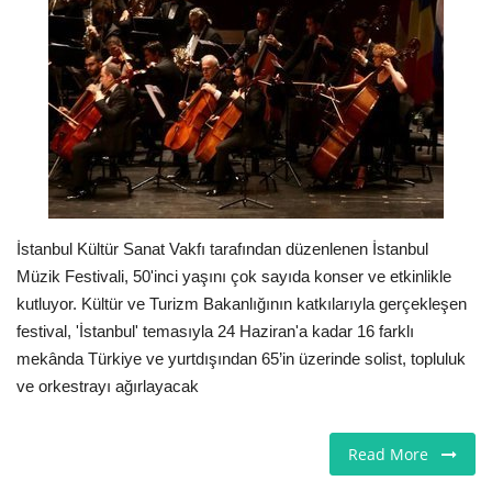
Londra
İngiltere
Videolar
İş & Ekonomi
İstanbul Kültür Sanat Vakfı tarafından düzenlenen İstanbul
Firma Rehberi
Müzik Festivali, 50'inci yaşını çok sayıda konser ve etkinlikle
kutluyor. Kültür ve Turizm Bakanlığının katkılarıyla gerçekleşen
Pazaryeri
festival, 'İstanbul' temasıyla 24 Haziran'a kadar 16 farklı
mekânda Türkiye ve yurtdışından 65’in üzerinde solist, topluluk
Kültür - Sanat
ve orkestrayı ağırlayacak
Restoranlar
Read More
Sağlık