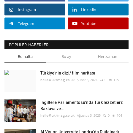
Instagram
Linkedin
Telegram
Youtube
POPÜLER HABERLER
Bu hafta
Bu ay
Her zaman
Türkiye'nin dizi/ film haritası
hello@uk4mag.co.uk
Şubat 5, 2024
0
115
İngiltere Parlamentosu’nda Türk lezzetleri:
Baklava ve...
hello@uk4mag.co.uk
Ağustos 3, 2025
0
104
AI Vision University, Londra’da Dijitalpark