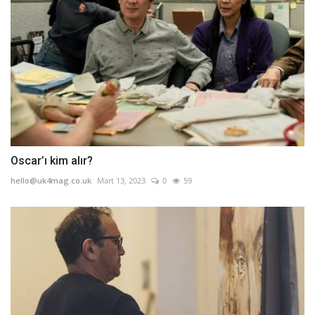
Oscar’ı kim alır?
hello@uk4mag.co.uk
Mart 13, 2023
0
59