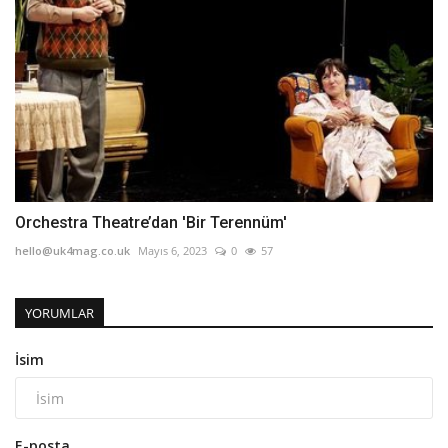
Orchestra Theatre’dan 'Bir Terennüm'
hello@uk4mag.co.uk
Mayıs 6, 2023
0
57
YORUMLAR
İsim
E-posta