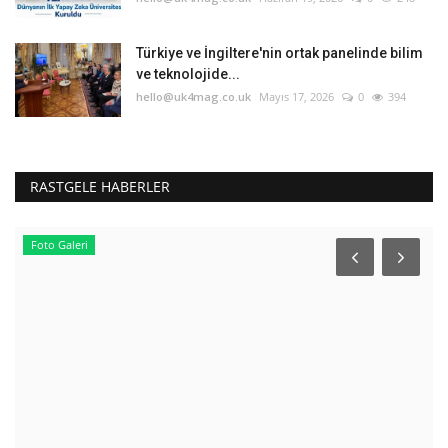
Türkiye ve İngiltere'nin ortak panelinde bilim
ve teknolojide...
hello@uk4mag.co.uk
Mayıs 17, 2026
0
394
RASTGELE HABERLER
Eğitim