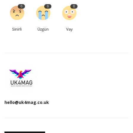
0
0
0
Sinirli
Üzgün
Vay
hello@uk4mag.co.uk