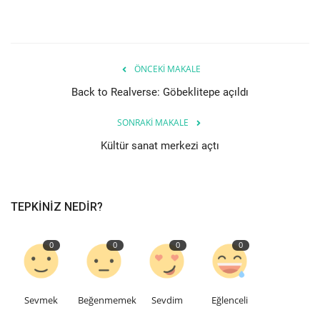
Teknoloji
Etkinlik
ÖNCEKI MAKALE
Back to Realverse: Göbeklitepe açıldı
Hakkımızda
SONRAKI MAKALE
Galeri
Kültür sanat merkezi açtı
İletişim
TEPKINIZ NEDIR?
Dilim
English
Turkish
0
0
0
0
Sevmek
Beğenmemek
Sevdim
Eğlenceli