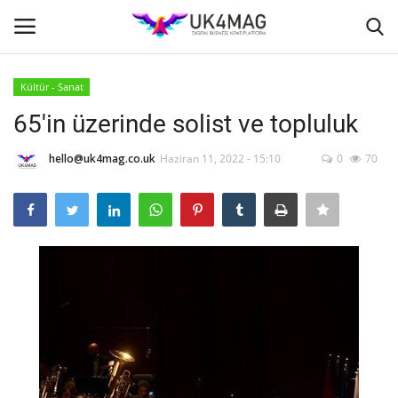
Kültür - Sanat
Giriş yapmak
Kayıt ol
65'in üzerinde solist ve topluluk
Ana Sayfa
hello@uk4mag.co.uk
Haziran 11, 2022 - 15:10
0
70
TVNET
TOPLUM
İş Platformu
İş İlanları
Seri İlanlar