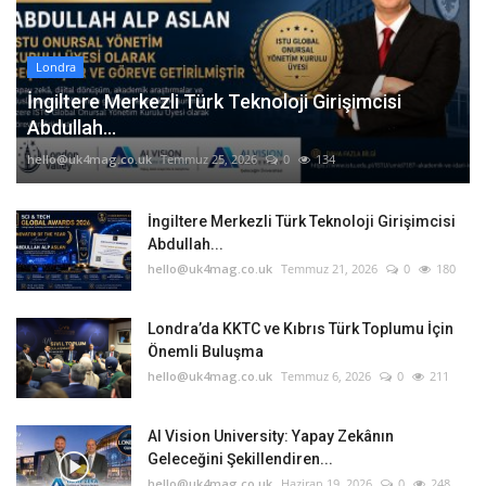
Londra
İngiltere Merkezli Türk Teknoloji Girişimcisi
Abdullah...
hello@uk4mag.co.uk
Temmuz 25, 2026
0
134
İngiltere Merkezli Türk Teknoloji Girişimcisi
Abdullah...
hello@uk4mag.co.uk
Temmuz 21, 2026
0
180
Londra’da KKTC ve Kıbrıs Türk Toplumu İçin
Önemli Buluşma
hello@uk4mag.co.uk
Temmuz 6, 2026
0
211
AI Vision University: Yapay Zekânın
Geleceğini Şekillendiren...
hello@uk4mag.co.uk
Haziran 19, 2026
0
248