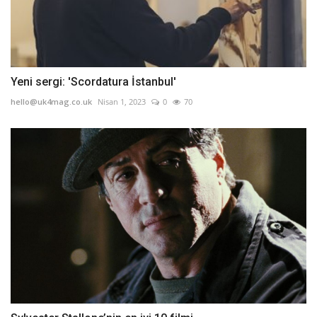
Yeni sergi: 'Scordatura İstanbul'
hello@uk4mag.co.uk
Nisan 1, 2023
0
70