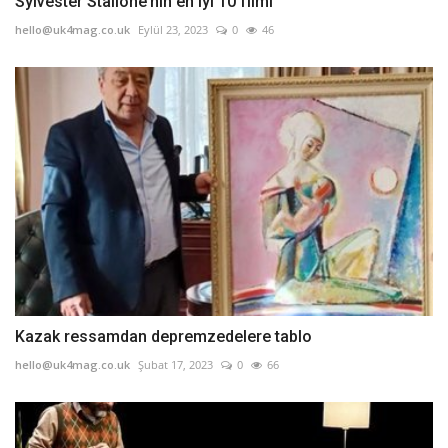
Sylvester Stallone’nin en iyi 10 filmi
hello@uk4mag.co.uk
Eylül 23, 2023
0
46
Kazak ressamdan depremzedelere tablo
hello@uk4mag.co.uk
Şubat 17, 2023
0
66