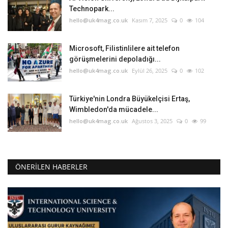
Technopark...
hello@uk4mag.co.uk
Kasım 7, 2025
0
104
Microsoft, Filistinlilere ait telefon
görüşmelerini depoladığı...
hello@uk4mag.co.uk
Eylül 26, 2025
0
102
Türkiye'nin Londra Büyükelçisi Ertaş,
Wimbledon'da mücadele...
hello@uk4mag.co.uk
Ağustos 3, 2025
0
99
ÖNERILEN HABERLER