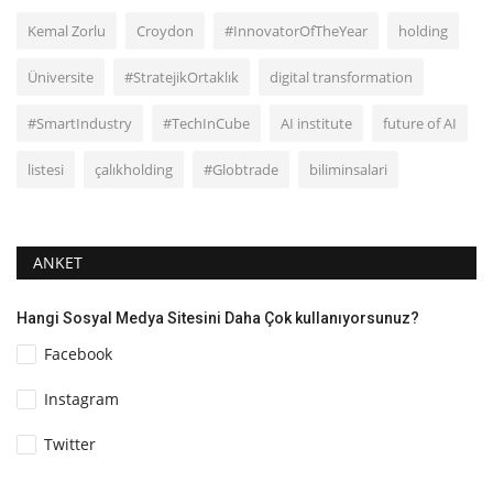
Kemal Zorlu
Croydon
#InnovatorOfTheYear
holding
Üniversite
#StratejikOrtaklık
digital transformation
#SmartIndustry
#TechInCube
AI institute
future of AI
listesi
çalıkholding
#Globtrade
biliminsalari
ANKET
Hangi Sosyal Medya Sitesini Daha Çok kullanıyorsunuz?
Facebook
Instagram
Twitter