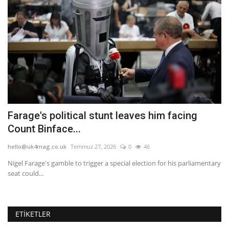
Farage's political stunt leaves him facing
E
Count Binface...
Z
hello@uk4mag.co.uk
Temmuz 27, 2026
0
46
he
Nigel Farage's gamble to trigger a special election for his parliamentary
Tü
seat could...
Zi
ETIKETLER