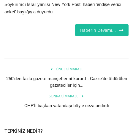
Soykırımcı İsrail yanlısı New York Post, haberi 'endişe verici
Londra
anket' başlığıyla duyurdu.
İngiltere
Haberin Devamı...
İş & Ekonomi
Videolar
ÖNCEKI MAKALE
Pazaryeri
250'den fazla gazete manşetlerini kararttı: Gazze'de öldürülen
gazeteciler için...
Kültür - Sanat
SONRAKI MAKALE
Firma Rehberi
CHP'li başkan vatandaşı böyle cezalandırdı
Restoranlar
TEPKINIZ NEDIR?
Sağlık