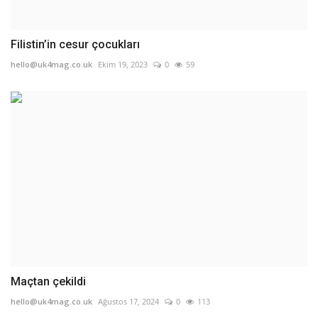
Filistin’in cesur çocukları
hello@uk4mag.co.uk
Ekim 19, 2023
0
59
Maçtan çekildi
hello@uk4mag.co.uk
Ağustos 17, 2024
0
113