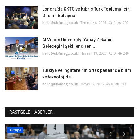
Londra’da KKTC ve Kıbrıs Türk Toplumu İçin
Önemli Buluşma
hello@uk4mag.co.uk
Temmuz 6, 2026
0
209
AI Vision University: Yapay Zekânın
Geleceğini Şekillendiren...
hello@uk4mag.co.uk
Haziran 19, 2026
0
246
Türkiye ve İngiltere'nin ortak panelinde bilim
ve teknolojide...
hello@uk4mag.co.uk
Mayıs 17, 2026
0
393
RASTGELE HABERLER
Avrupa