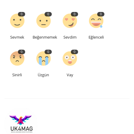
Etkinlik
0
0
0
0
Teknoloji
Sevmek
Beğenmemek
Sevdim
Eğlenceli
Hakkımızda
0
0
0
Galeri
İletişim
Sinirli
Üzgün
Vay
Dilim
English
Turkish