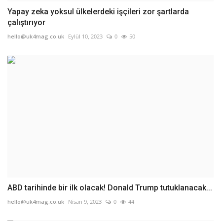
Yapay zeka yoksul ülkelerdeki işçileri zor şartlarda
çalıştırıyor
hello@uk4mag.co.uk
Eylül 10, 2023
0
50
ABD tarihinde bir ilk olacak! Donald Trump tutuklanacak...
hello@uk4mag.co.uk
Nisan 9, 2023
0
44