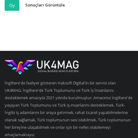
Sonuçları Görüntüle
Oy
İngiltere'de faaliyet gösteren Haksoft Digital'in bir servisi olan
UK4MAG, İngiltere'de Türk Toplumunu ve Türk İş İnsanlarını
desteklemek amacıyla 2021 yılında kurulmuştur. Amacımız İngiltere'de
yaşayan Türk Toplumunu ve Türk iş insanlarını desteklemek. Türk-
İngiliz iş adamlarını bir araya getirmek, rahat ticaret yapabilmelerine
olanak sağlamak, Türk toplumunun sesi olabilmek, Türk toplumunun
her bireyine ulaşabilmek ve onlar için bir nefes olabilemeyi
amaçlamaktayız.