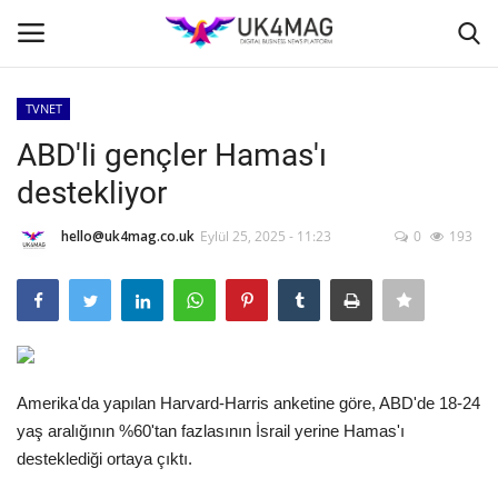
TVNET
Giriş yapmak
Kayıt ol
ABD'li gençler Hamas'ı
destekliyor
Ana Sayfa
hello@uk4mag.co.uk
Eylül 25, 2025 - 11:23
0
193
TOPLUM
İş Platformu
TVNET
Amerika'da yapılan Harvard-Harris anketine göre, ABD'de 18-24
İş İlanları
yaş aralığının %60'tan fazlasının İsrail yerine Hamas'ı
desteklediği ortaya çıktı.
Seri İlanlar