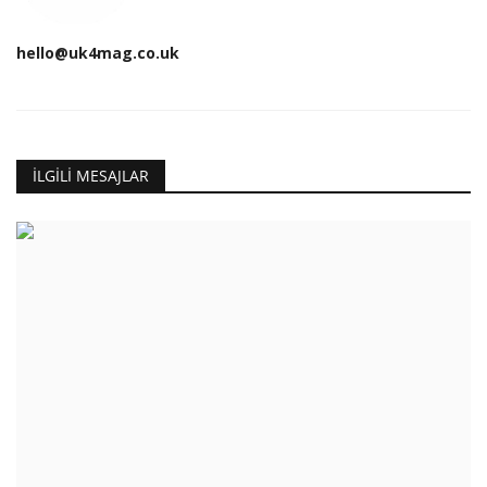
hello@uk4mag.co.uk
İLGILI MESAJLAR