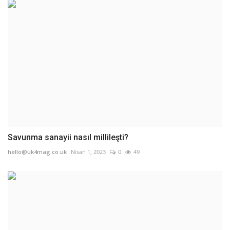
Savunma sanayii nasıl millileşti?
hello@uk4mag.co.uk
Nisan 1, 2023
0
49