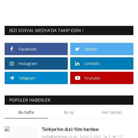
BIZI SOSYAL MEDYA'DA TAKIP EDIN !
Facebook
Twitter
Instagram
Linkedin
Telegram
Youtube
POPÜLER HABERLER
Bu hafta
Bu ay
Her zaman
Türkiye'nin dizi/ film haritası
hello@uk4mag.co.uk
Şubat 5, 2024
0
117