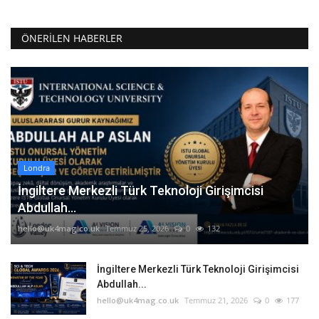
ÖNERILEN HABERLER
Londra
İngiltere Merkezli Türk Teknoloji Girişimcisi
Abdullah...
hello@uk4mag.co.uk
Temmuz 25, 2026
0
132
İngiltere Merkezli Türk Teknoloji Girişimcisi
Abdullah...
hello@uk4mag.co.uk
Temmuz 21, 2026
0
177