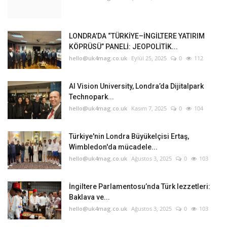
LONDRA’DA “TÜRKİYE–İNGİLTERE YATIRIM
KÖPRÜSÜ” PANELİ: JEOPOLİTİK...
hello@uk4mag.co.uk
Eylül 25, 2025
0
112
AI Vision University, Londra’da Dijitalpark
Technopark...
hello@uk4mag.co.uk
Kasım 7, 2025
0
104
Türkiye'nin Londra Büyükelçisi Ertaş,
Wimbledon'da mücadele...
hello@uk4mag.co.uk
Ağustos 3, 2025
0
103
İngiltere Parlamentosu’nda Türk lezzetleri:
Baklava ve...
hello@uk4mag.co.uk
Ağustos 3, 2025
0
103