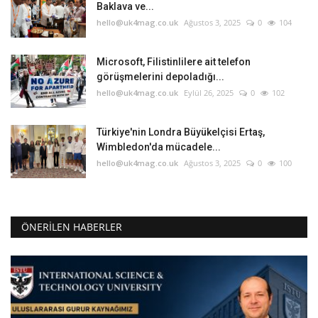
Baklava ve...
hello@uk4mag.co.uk
Ağustos 3, 2025
0
104
Microsoft, Filistinlilere ait telefon
görüşmelerini depoladığı...
hello@uk4mag.co.uk
Eylül 26, 2025
0
102
Türkiye'nin Londra Büyükelçisi Ertaş,
Wimbledon'da mücadele...
hello@uk4mag.co.uk
Ağustos 3, 2025
0
100
ÖNERILEN HABERLER