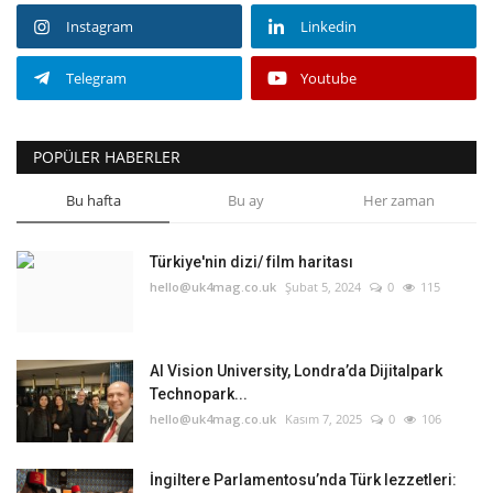
Instagram
Linkedin
Telegram
Youtube
POPÜLER HABERLER
Bu hafta
Bu ay
Her zaman
Türkiye'nin dizi/ film haritası
hello@uk4mag.co.uk
Şubat 5, 2024
0
115
AI Vision University, Londra’da Dijitalpark
Technopark...
hello@uk4mag.co.uk
Kasım 7, 2025
0
106
İngiltere Parlamentosu’nda Türk lezzetleri: