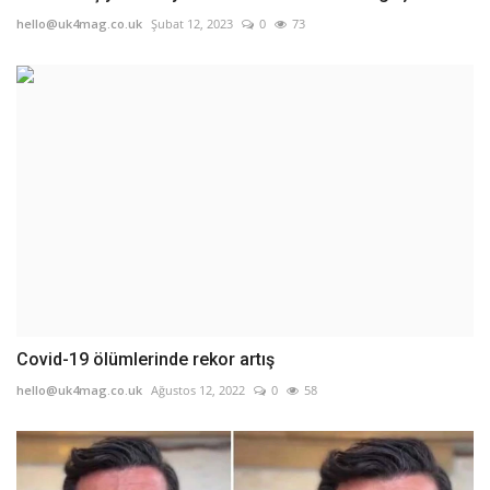
hello@uk4mag.co.uk
Şubat 12, 2023
0
73
Covid-19 ölümlerinde rekor artış
hello@uk4mag.co.uk
Ağustos 12, 2022
0
58