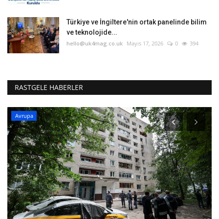
Türkiye ve İngiltere'nin ortak panelinde bilim
ve teknolojide...
hello@uk4mag.co.uk
Mayıs 17, 2026
0
394
RASTGELE HABERLER
TOPLUM