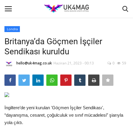
Londra
Giriş yapmak
Kayıt ol
Britanya’da Göçmen İşçiler
Sendikası kuruldu
Ana Sayfa
hello@uk4mag.co.uk
Haziran 21, 2023 - 00:13
0
59
İş Platformu
TVNET
TOPLUM
İngiltere’de yeni kurulan 'Göçmen İşçiler Sendikası',
İş İlanları
“dayanışma, cesaret, çoğulculuk ve sınıf mücadelesi” şiarıyla
yola çıktı.
Seri İlanlar