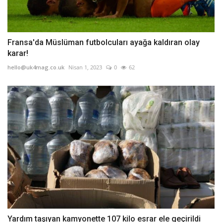
Fransa'da Müslüman futbolcuları ayağa kaldıran olay
karar!
hello@uk4mag.co.uk
Nisan 1, 2023
0
62
Yardım taşıyan kamyonette 107 kilo esrar ele geçirildi