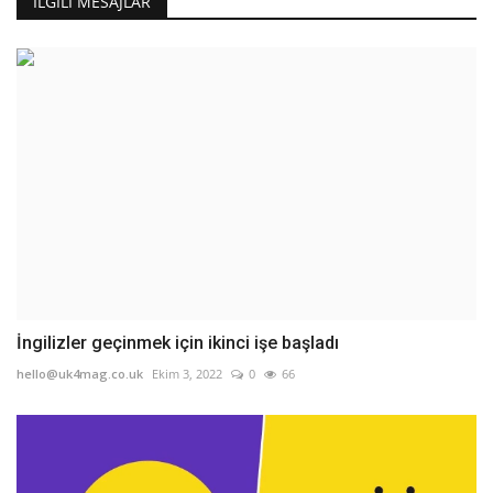
İLGILI MESAJLAR
İngilizler geçinmek için ikinci işe başladı
hello@uk4mag.co.uk
Ekim 3, 2022
0
66