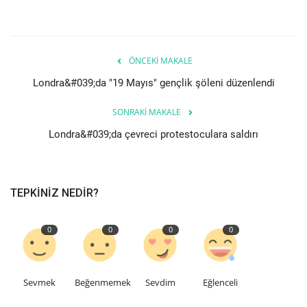
Londra
İngiltere
ÖNCEKI MAKALE
Londra&#039;da "19 Mayıs" gençlik şöleni düzenlendi
Videolar
SONRAKI MAKALE
İş & Ekonomi
Londra&#039;da çevreci protestoculara saldırı
Pazaryeri
TEPKINIZ NEDIR?
Kültür - Sanat
0
0
0
0
Firma Rehberi
Restoranlar
Sevmek
Beğenmemek
Sevdim
Eğlenceli
Sağlık