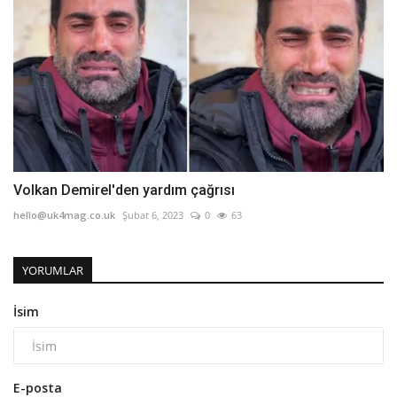
Volkan Demirel'den yardım çağrısı
hello@uk4mag.co.uk
Şubat 6, 2023
0
63
YORUMLAR
İsim
E-posta