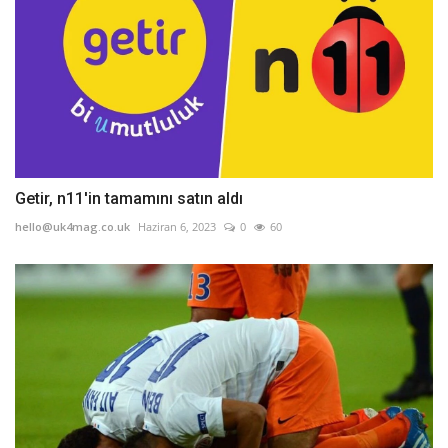
Getir, n11'in tamamını satın aldı
hello@uk4mag.co.uk
Haziran 6, 2023
0
60