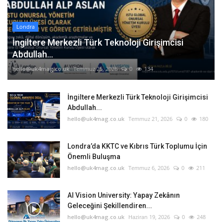
Londra
İngiltere Merkezli Türk Teknoloji Girişimcisi
Abdullah...
hello@uk4mag.co.uk
Temmuz 25, 2026
0
134
İngiltere Merkezli Türk Teknoloji Girişimcisi
Abdullah...
hello@uk4mag.co.uk
Temmuz 21, 2026
0
180
Londra’da KKTC ve Kıbrıs Türk Toplumu İçin
Önemli Buluşma
hello@uk4mag.co.uk
Temmuz 6, 2026
0
211
AI Vision University: Yapay Zekânın
Geleceğini Şekillendiren...
hello@uk4mag.co.uk
Haziran 19, 2026
0
248