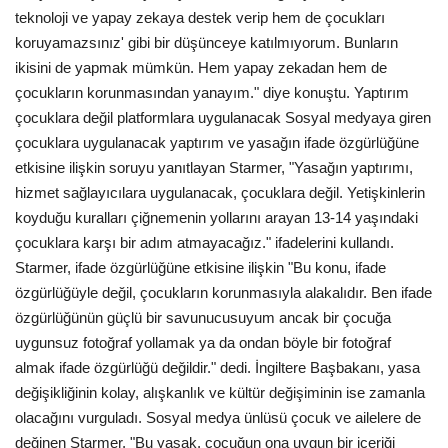
teknoloji ve yapay zekaya destek verip hem de çocukları
koruyamazsınız' gibi bir düşünceye katılmıyorum. Bunların
ikisini de yapmak mümkün. Hem yapay zekadan hem de
çocukların korunmasından yanayım." diye konuştu. Yaptırım
çocuklara değil platformlara uygulanacak Sosyal medyaya giren
çocuklara uygulanacak yaptırım ve yasağın ifade özgürlüğüne
etkisine ilişkin soruyu yanıtlayan Starmer, "Yasağın yaptırımı,
hizmet sağlayıcılara uygulanacak, çocuklara değil. Yetişkinlerin
koyduğu kuralları çiğnemenin yollarını arayan 13-14 yaşındaki
çocuklara karşı bir adım atmayacağız." ifadelerini kullandı.
Starmer, ifade özgürlüğüne etkisine ilişkin "Bu konu, ifade
özgürlüğüyle değil, çocukların korunmasıyla alakalıdır. Ben ifade
özgürlüğünün güçlü bir savunucusuyum ancak bir çocuğa
uygunsuz fotoğraf yollamak ya da ondan böyle bir fotoğraf
almak ifade özgürlüğü değildir." dedi. İngiltere Başbakanı, yasa
değişikliğinin kolay, alışkanlık ve kültür değişiminin ise zamanla
olacağını vurguladı. Sosyal medya ünlüsü çocuk ve ailelere de
değinen Starmer, "Bu yasak, çocuğun ona uygun bir içeriği