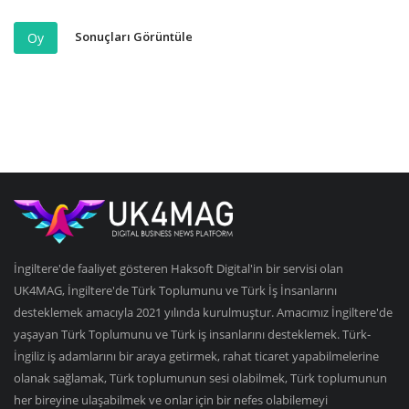
Sonuçları Görüntüle
Oy
İngiltere'de faaliyet gösteren Haksoft Digital'in bir servisi olan
UK4MAG, İngiltere'de Türk Toplumunu ve Türk İş İnsanlarını
desteklemek amacıyla 2021 yılında kurulmuştur. Amacımız İngiltere'de
yaşayan Türk Toplumunu ve Türk iş insanlarını desteklemek. Türk-
İngiliz iş adamlarını bir araya getirmek, rahat ticaret yapabilmelerine
olanak sağlamak, Türk toplumunun sesi olabilmek, Türk toplumunun
her bireyine ulaşabilmek ve onlar için bir nefes olabilemeyi