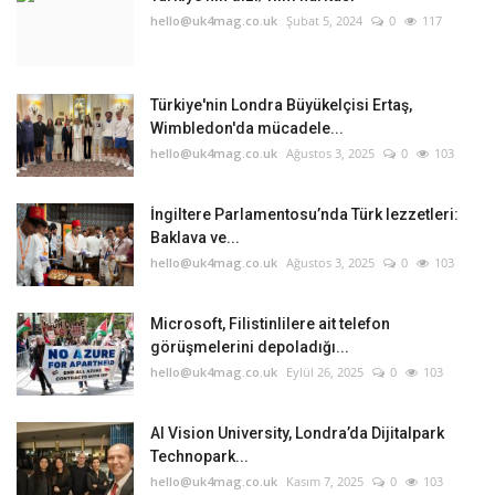
hello@uk4mag.co.uk
Şubat 5, 2024
0
117
Türkiye'nin Londra Büyükelçisi Ertaş,
Wimbledon'da mücadele...
hello@uk4mag.co.uk
Ağustos 3, 2025
0
103
İngiltere Parlamentosu’nda Türk lezzetleri:
Baklava ve...
hello@uk4mag.co.uk
Ağustos 3, 2025
0
103
Microsoft, Filistinlilere ait telefon
görüşmelerini depoladığı...
hello@uk4mag.co.uk
Eylül 26, 2025
0
103
AI Vision University, Londra’da Dijitalpark
Technopark...
hello@uk4mag.co.uk
Kasım 7, 2025
0
103