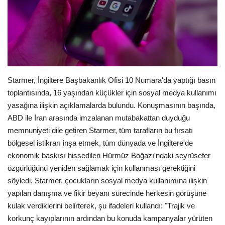
Seri İlanlar
İngiltere
Videolar
Starmer, İngiltere Başbakanlık Ofisi 10 Numara'da yaptığı basın
toplantısında, 16 yaşından küçükler için sosyal medya kullanımı
İş & Ekonomi
yasağına ilişkin açıklamalarda bulundu. Konuşmasının başında,
ABD ile İran arasında imzalanan mutabakattan duyduğu
Kültür - Sanat
memnuniyeti dile getiren Starmer, tüm tarafların bu fırsatı
bölgesel istikrarı inşa etmek, tüm dünyada ve İngiltere'de
Firma Rehberi
ekonomik baskısı hissedilen Hürmüz Boğazı'ndaki seyrüsefer
özgürlüğünü yeniden sağlamak için kullanması gerektiğini
Pazaryeri
söyledi. Starmer, çocukların sosyal medya kullanımına ilişkin
yapılan danışma ve fikir beyanı sürecinde herkesin görüşüne
Restoranlar
kulak verdiklerini belirterek, şu ifadeleri kullandı: "Trajik ve
korkunç kayıplarının ardından bu konuda kampanyalar yürüten
Sağlık