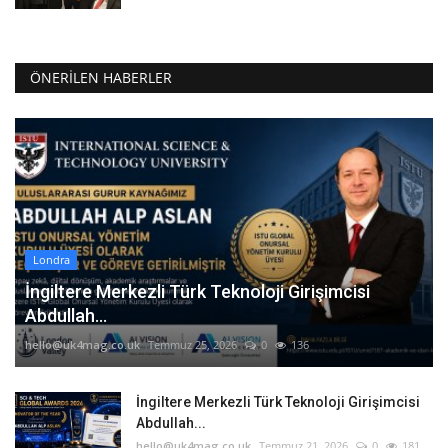
ÖNERILEN HABERLER
Londra
İngiltere Merkezli Türk Teknoloji Girişimcisi
Abdullah...
hello@uk4mag.co.uk
Temmuz 25, 2026
0
136
İngiltere Merkezli Türk Teknoloji Girişimcisi
Abdullah...
hello@uk4mag.co.uk
Temmuz 21, 2026
0
181