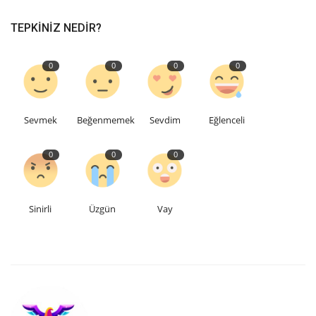
TEPKINIZ NEDIR?
0
0
0
0
Sevmek
Beğenmemek
Sevdim
Eğlenceli
0
0
0
Sinirli
Üzgün
Vay