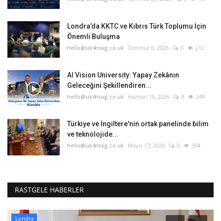
Londra’da KKTC ve Kıbrıs Türk Toplumu İçin
Önemli Buluşma
hello@uk4mag.co.uk
Temmuz 6, 2026
0
212
AI Vision University: Yapay Zekânın
Geleceğini Şekillendiren...
hello@uk4mag.co.uk
Haziran 19, 2026
0
248
Türkiye ve İngiltere'nin ortak panelinde bilim
ve teknolojide...
hello@uk4mag.co.uk
Mayıs 17, 2026
0
394
RASTGELE HABERLER
Londra