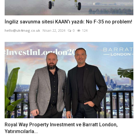
İngiliz savunma sitesi KAAN'ı yazdı: No F-35 no problem!
hello@uk4mag.co.uk
Nisan 22, 2024
0
124
Royal Way Property Investment ve Barratt London,
Yatırımcılarla...