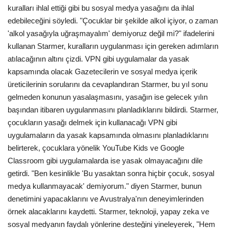
kuralları ihlal ettiği gibi bu sosyal medya yasağını da ihlal
edebileceğini söyledi. "Çocuklar bir şekilde alkol içiyor, o zaman
'alkol yasağıyla uğraşmayalım' demiyoruz değil mi?" ifadelerini
kullanan Starmer, kuralların uygulanması için gereken adımların
atılacağının altını çizdi. VPN gibi uygulamalar da yasak
kapsamında olacak Gazetecilerin ve sosyal medya içerik
üreticilerinin sorularını da cevaplandıran Starmer, bu yıl sonu
gelmeden konunun yasalaşmasını, yasağın ise gelecek yılın
başından itibaren uygulanmasını planladıklarını bildirdi. Starmer,
çocukların yasağı delmek için kullanacağı VPN gibi
uygulamaların da yasak kapsamında olmasını planladıklarını
belirterek, çocuklara yönelik YouTube Kids ve Google
Classroom gibi uygulamalarda ise yasak olmayacağını dile
getirdi. "Ben kesinlikle 'Bu yasaktan sonra hiçbir çocuk, sosyal
medya kullanmayacak' demiyorum." diyen Starmer, bunun
denetimini yapacaklarını ve Avustralya'nın deneyimlerinden
örnek alacaklarını kaydetti. Starmer, teknoloji, yapay zeka ve
sosyal medyanın faydalı yönlerine desteğini yineleyerek, "Hem