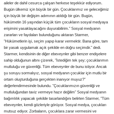
aileler de dahil cesurca çalışan herkese teşekkür ediyorum.
Bugün ülkemiz için büyük bir gün. Çocuklarımız ve geleceğimiz
Teknoloji
için büyük bir değişim adımının atıldığı bir gün. Bugün,
hükümetin 16 yaşından küçük tüm çocukların sosyal medyaya
Etkinlik
erişimini yasaklayacağını duyurabilirim." Sosyal medyanın
zararları ve faydaları bulunduğunu aktaran Starmer,
Hakkımızda
"Hükümetlerin işi, seçim yapıp karar vermektir. Bana göre, tam
bir yasak uygulamak açık şekilde en doğru seçimdir." dedi.
Galeri
Starmer, kendisinin de diğer ebeveynler gibi benzer endişelere
sahip olduğunun altını çizerek, "İstediğim tek şey; çocuklarımın
İletişim
mutluluğu ve güvenliği. Tüm ebeveynler de bunu istiyor. Ancak
şu soruyu sormalıyız, sosyal medyanın çocuklar için mutlu bir
Dilim
ortam oluşturduğuna gerçekten inanıyor muyuz?"
değerlendirmesinde bulundu. "Çocuklarımızın güvenliği ve
English
Turkish
mutluluğundan taviz vermeye hazır değilim" Sosyal medyanın
bağımlılık yapacak şekilde tasarlandığını belirten Starmer, "Tüm
ebeveynler, kendi gözleriyle görüyor. Sosyal medya, çocukları
mutsuz ediyor. Zorbaların, çocuklara zarar vermesini ve