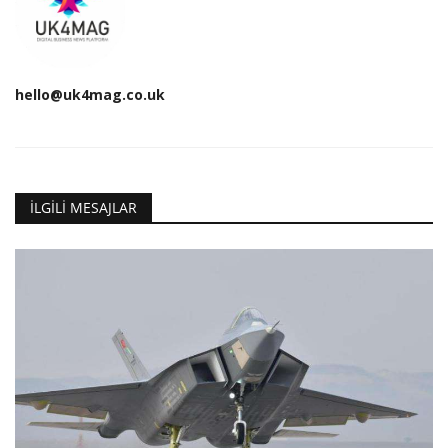
hello@uk4mag.co.uk
İLGILI MESAJLAR