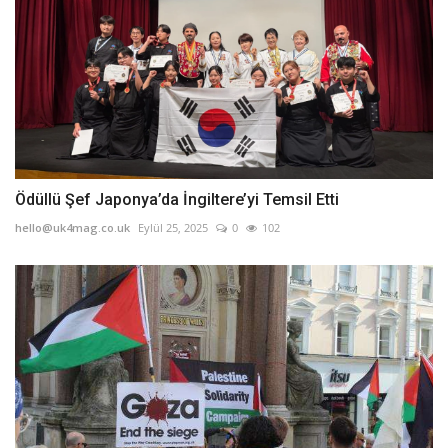
Ödüllü Şef Japonya’da İngiltere’yi Temsil Etti
hello@uk4mag.co.uk
Eylül 25, 2025
0
102