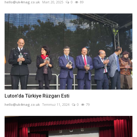
hello@uk4mag.co.uk
Mart 20, 2025
0
89
Luton'da Türkiye Rüzgarı Esti
hello@uk4mag.co.uk
Temmuz 11, 2024
0
79