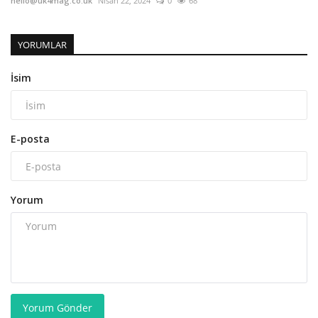
hello@uk4mag.co.uk
Nisan 22, 2024
0
68
YORUMLAR
İsim
E-posta
Yorum
Yorum Gönder