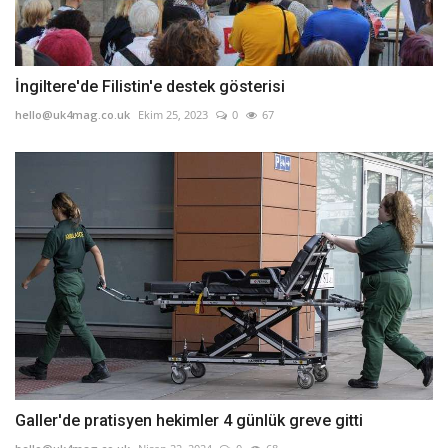
İngiltere'de Filistin'e destek gösterisi
hello@uk4mag.co.uk
Ekim 25, 2023
0
67
Galler'de pratisyen hekimler 4 günlük greve gitti