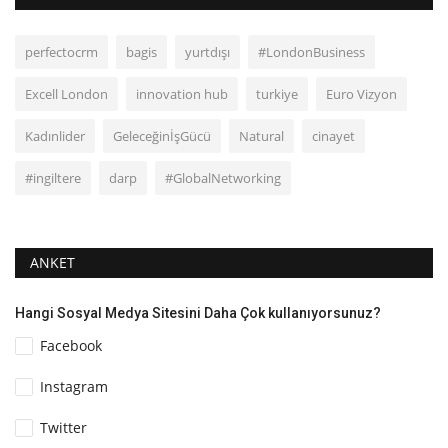
perfectocrm
bagis
yurtdışı
#LondonBusiness
Excell London
innovation hub
turkiye
Euro Vizyon
Kadınlider
GeleceğinİşGücü
Natural
cinayet
#ingiltere
darp
#GlobalNetworking
ANKET
Hangi Sosyal Medya Sitesini Daha Çok kullanıyorsunuz?
Facebook
Instagram
Twitter