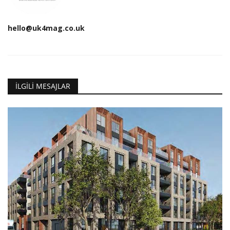
hello@uk4mag.co.uk
İLGILI MESAJLAR