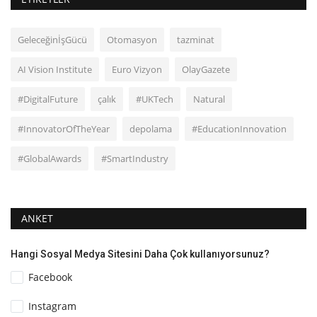
GeleceğinİşGücü
Otomasyon
tazminat
AI Vision Institute
Euro Vizyon
OlayGazete
#DigitalFuture
çalık
#UKTech
Natural
#InnovatorOfTheYear
depolama
#EducationInnovation
#GlobalAwards
#SmartIndustry
ANKET
Hangi Sosyal Medya Sitesini Daha Çok kullanıyorsunuz?
Facebook
Instagram