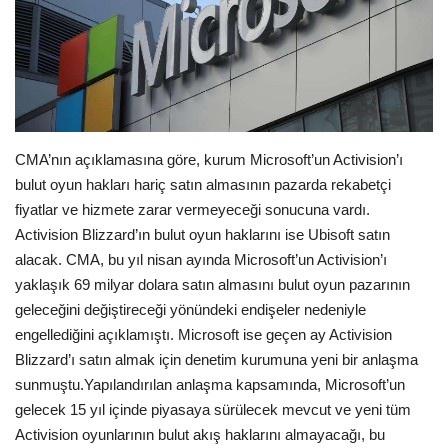
Seri İlanlar
İngiltere
Videolar
CMA’nın açıklamasına göre, kurum Microsoft’un Activision’ı
bulut oyun hakları hariç satın almasının pazarda rekabetçi
İş & Ekonomi
fiyatlar ve hizmete zarar vermeyeceği sonucuna vardı.
Activision Blizzard’ın bulut oyun haklarını ise Ubisoft satın
Pazaryeri
alacak. CMA, bu yıl nisan ayında Microsoft’un Activision’ı
yaklaşık 69 milyar dolara satın almasını bulut oyun pazarının
Kültür - Sanat
geleceğini değiştireceği yönündeki endişeler nedeniyle
engellediğini açıklamıştı. Microsoft ise geçen ay Activision
Firma Rehberi
Blizzard’ı satın almak için denetim kurumuna yeni bir anlaşma
sunmuştu.Yapılandırılan anlaşma kapsamında, Microsoft’un
Sağlık
gelecek 15 yıl içinde piyasaya sürülecek mevcut ve yeni tüm
Activision oyunlarının bulut akış haklarını almayacağı, bu
Restoranlar