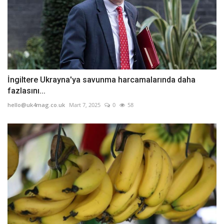
İngiltere Ukrayna'ya savunma harcamalarında daha
fazlasını...
hello@uk4mag.co.uk
Mart 7, 2025
0
58