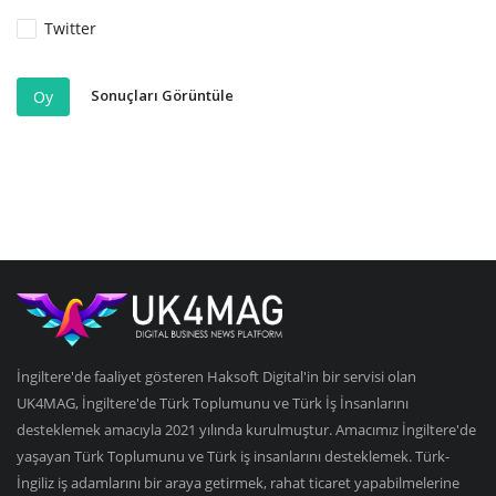
Twitter
Sonuçları Görüntüle
Oy
İngiltere'de faaliyet gösteren Haksoft Digital'in bir servisi olan
UK4MAG, İngiltere'de Türk Toplumunu ve Türk İş İnsanlarını
desteklemek amacıyla 2021 yılında kurulmuştur. Amacımız İngiltere'de
yaşayan Türk Toplumunu ve Türk iş insanlarını desteklemek. Türk-
İngiliz iş adamlarını bir araya getirmek, rahat ticaret yapabilmelerine