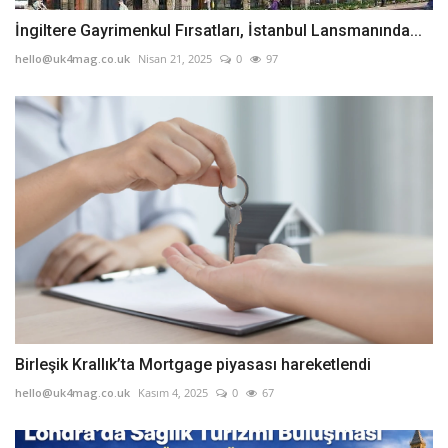
İngiltere Gayrimenkul Fırsatları, İstanbul Lansmanında...
hello@uk4mag.co.uk
Nisan 21, 2025
0
97
Birleşik Krallık’ta Mortgage piyasası hareketlendi
hello@uk4mag.co.uk
Kasım 4, 2025
0
67