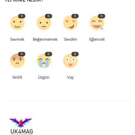
0
0
0
0
Sevmek
Beğenmemek
Sevdim
Eğlenceli
0
0
0
Sinirli
Üzgün
Vay