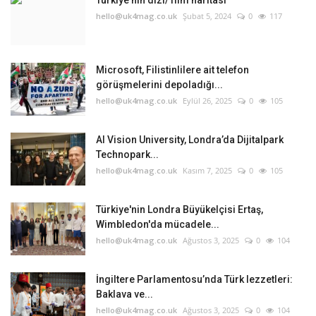
Türkiye'nin dizi/ film haritası
hello@uk4mag.co.uk
Şubat 5, 2024
0
117
Microsoft, Filistinlilere ait telefon
görüşmelerini depoladığı...
hello@uk4mag.co.uk
Eylül 26, 2025
0
105
AI Vision University, Londra’da Dijitalpark
Technopark...
hello@uk4mag.co.uk
Kasım 7, 2025
0
105
Türkiye'nin Londra Büyükelçisi Ertaş,
Wimbledon'da mücadele...
hello@uk4mag.co.uk
Ağustos 3, 2025
0
104
İngiltere Parlamentosu’nda Türk lezzetleri:
Baklava ve...
hello@uk4mag.co.uk
Ağustos 3, 2025
0
104