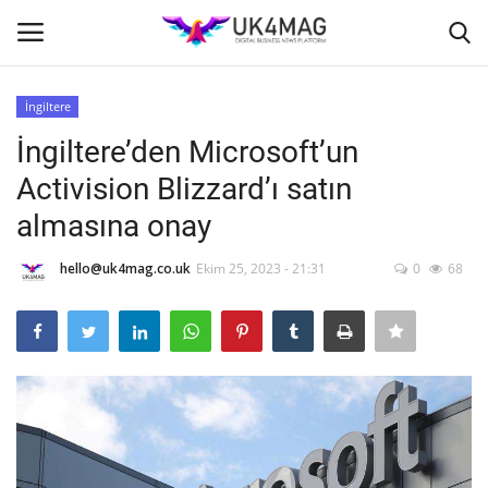
İngiltere
Giriş yapmak
Kayıt ol
İngiltere’den Microsoft’un
Activision Blizzard’ı satın
Ana Sayfa
almasına onay
İş Platformu
hello@uk4mag.co.uk
Ekim 25, 2023 - 21:31
0
68
TVNET
TOPLUM
Londra
İş İlanları