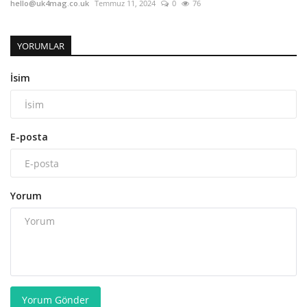
hello@uk4mag.co.uk
Temmuz 11, 2024
0
76
YORUMLAR
İsim
E-posta
Yorum
Yorum Gönder