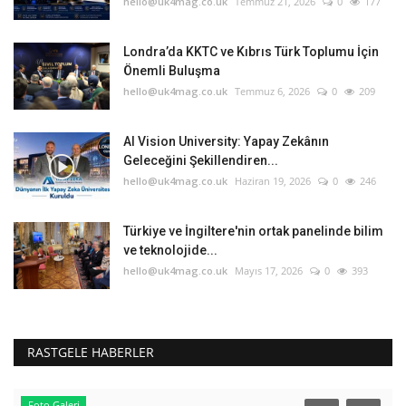
hello@uk4mag.co.uk
Temmuz 21, 2026
0
177
Londra’da KKTC ve Kıbrıs Türk Toplumu İçin
Önemli Buluşma
hello@uk4mag.co.uk
Temmuz 6, 2026
0
209
AI Vision University: Yapay Zekânın
Geleceğini Şekillendiren...
hello@uk4mag.co.uk
Haziran 19, 2026
0
246
Türkiye ve İngiltere'nin ortak panelinde bilim
ve teknolojide...
hello@uk4mag.co.uk
Mayıs 17, 2026
0
393
RASTGELE HABERLER
Foto Galeri