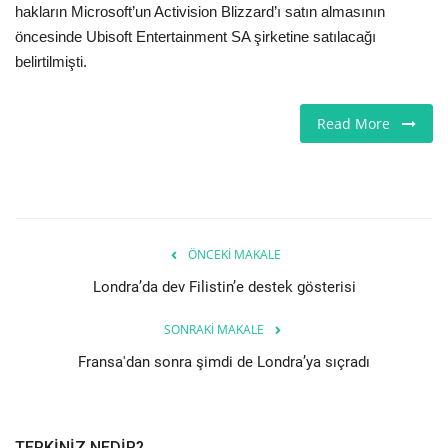
hakların Microsoft’un Activision Blizzard’ı satın almasının
öncesinde Ubisoft Entertainment SA şirketine satılacağı
Etkinlik
belirtilmişti.
Teknoloji
Read More
Hakkımızda
Galeri
İletişim
ÖNCEKI MAKALE
Londra’da dev Filistin’e destek gösterisi
Dilim
SONRAKI MAKALE
English
Turkish
Fransa'dan sonra şimdi de Londra’ya sıçradı
TEPKINIZ NEDIR?