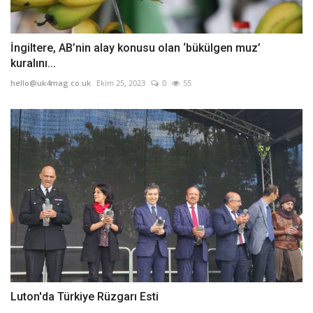
İngiltere, AB’nin alay konusu olan ‘bükülgen muz’
kuralını...
hello@uk4mag.co.uk
Ekim 25, 2023
0
55
Luton'da Türkiye Rüzgarı Esti