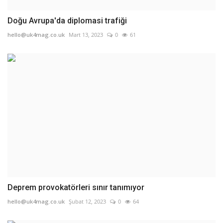
Doğu Avrupa'da diplomasi trafiği
hello@uk4mag.co.uk
Mart 13, 2023
0
61
Deprem provokatörleri sınır tanımıyor
hello@uk4mag.co.uk
Şubat 12, 2023
0
64