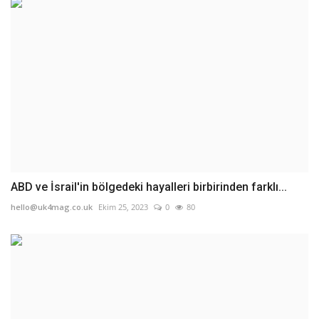
ABD ve İsrail'in bölgedeki hayalleri birbirinden farklı...
hello@uk4mag.co.uk
Ekim 25, 2023
0
80