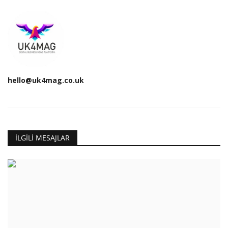
hello@uk4mag.co.uk
İLGILI MESAJLAR