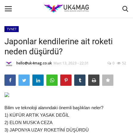
TVNET
Giriş yapmak
Kayıt ol
Japonlar kendilerine ait roketi
neden düşürdü?
Ana Sayfa
hello@uk4mag.co.uk
Mart 13, 2023 - 22:31
0
52
TVNET
TOPLUM
İş Platformu
Bilim ve teknoloji alanındaki önemli başlıkları neler?
Londra
1) KÜFÜR ARTIK YASAK DEĞİL
2) ELON MUSK'A CEZA
İş İlanları
3) JAPONYA UZAY ROKETİNİ DÜŞÜRDÜ