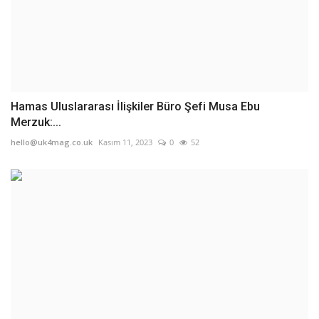
Hamas Uluslararası İlişkiler Büro Şefi Musa Ebu
Merzuk:...
hello@uk4mag.co.uk
Kasım 11, 2023
0
52