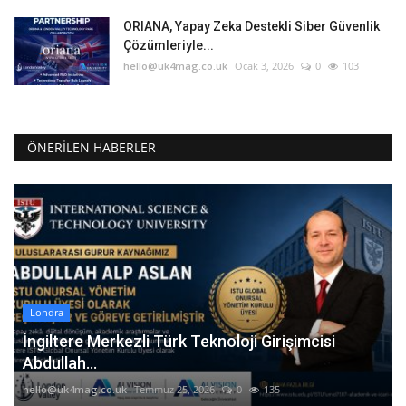
ORIANA, Yapay Zeka Destekli Siber Güvenlik
Çözümleriyle...
hello@uk4mag.co.uk
Ocak 3, 2026
0
103
ÖNERILEN HABERLER
Londra
İngiltere Merkezli Türk Teknoloji Girişimcisi
Abdullah...
hello@uk4mag.co.uk
Temmuz 25, 2026
0
135