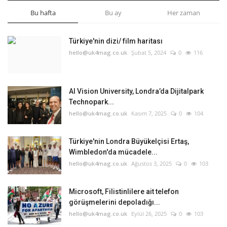
Bu hafta
Bu ay
Her zaman
Türkiye'nin dizi/ film haritası
hello@uk4mag.co.uk
Şubat 5, 2024
0
116
AI Vision University, Londra’da Dijitalpark
Technopark...
hello@uk4mag.co.uk
Kasım 7, 2025
0
104
Türkiye'nin Londra Büyükelçisi Ertaş,
Wimbledon'da mücadele...
hello@uk4mag.co.uk
Ağustos 3, 2025
0
103
Microsoft, Filistinlilere ait telefon
görüşmelerini depoladığı...
hello@uk4mag.co.uk
Eylül 26, 2025
0
103