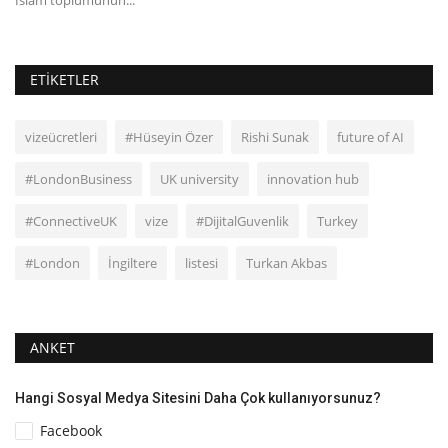
ETIKETLER
vizeücretleri
#Hüseyin Özer
Rishi Sunak
future of AI
#LondonBusiness
UK university
innovation hub
#ConnectiveUK
vize
#DijitalGuvenlik
Turkey
#London
İngiltere
listesi
Turkan Akbas
ANKET
Hangi Sosyal Medya Sitesini Daha Çok kullanıyorsunuz?
Facebook