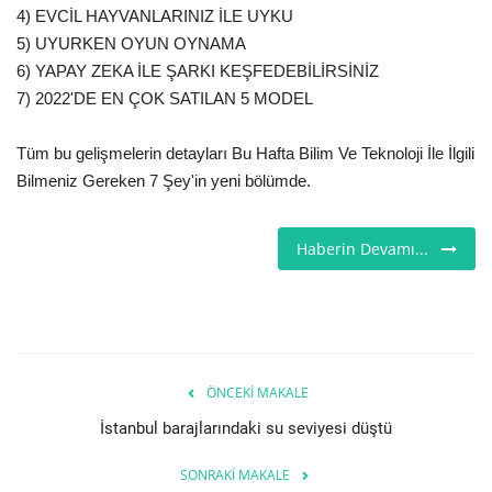
4) EVCİL HAYVANLARINIZ İLE UYKU
Seri İlanlar
5) UYURKEN OYUN OYNAMA
6) YAPAY ZEKA İLE ŞARKI KEŞFEDEBİLİRSİNİZ
İngiltere
7) 2022'DE EN ÇOK SATILAN 5 MODEL
Videolar
Tüm bu gelişmelerin detayları Bu Hafta Bilim Ve Teknoloji İle İlgili
Bilmeniz Gereken 7 Şey'in yeni bölümde.
İş & Ekonomi
Haberin Devamı...
Kültür - Sanat
Firma Rehberi
Pazaryeri
ÖNCEKI MAKALE
İstanbul barajlarındaki su seviyesi düştü
Restoranlar
SONRAKI MAKALE
Sağlık