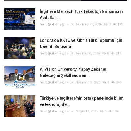
İngiltere Merkezli Türk Teknoloji Girişimcisi
Abdullah...
hello@uk4mag.co.uk
Temmuz 21, 2026
0
181
Londra’da KKTC ve Kıbrıs Türk Toplumu İçin
Önemli Buluşma
hello@uk4mag.co.uk
Temmuz 6, 2026
0
212
AI Vision University: Yapay Zekânın
Geleceğini Şekillendiren...
hello@uk4mag.co.uk
Haziran 19, 2026
0
248
Türkiye ve İngiltere'nin ortak panelinde bilim
ve teknolojide...
hello@uk4mag.co.uk
Mayıs 17, 2026
0
394