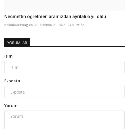
Necmettin öğretmen aramızdan ayrılalı 6 yıl oldu
hello@uk4mag.co.uk
Temmuz 21, 2023
0
53
YORUMLAR
İsim
E-posta
Yorum