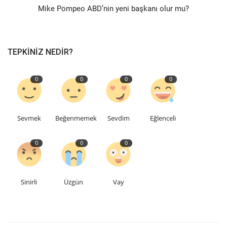
Mike Pompeo ABD’nin yeni başkanı olur mu?
Teknoloji
Etkinlik
TEPKINIZ NEDIR?
Hakkımızda
0
0
0
0
Galeri
Sevmek
Beğenmemek
Sevdim
Eğlenceli
İletişim
0
0
0
Dilim
English
Turkish
Sinirli
Üzgün
Vay