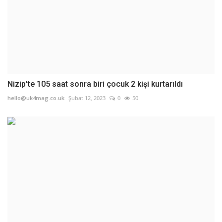
Nizip'te 105 saat sonra biri çocuk 2 kişi kurtarıldı
hello@uk4mag.co.uk
Şubat 12, 2023
0
50