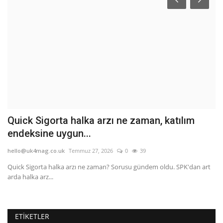
Quick Sigorta halka arzı ne zaman, katılım
B
endeksine uygun...
A
hello@uk4mag.co.uk
Temmuz 27, 2026
0
39
he
i
Quick Sigorta halka arzı ne zaman? Sorusu gündem oldu. SPK'dan art
İl
arda halka arz...
Mü
ETIKETLER