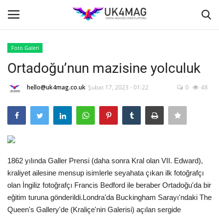
Foto Galeri
Giriş yapmak
Kayıt ol
Ortadoğu’nun mazisine yolculuk
Ana Sayfa
hello@uk4mag.co.uk
Şubat 17, 2023 - 01:22
0
48
İş Platformu
TVNET
1862 yılında Galler Prensi (daha sonra Kral olan VII. Edward),
TOPLUM
kraliyet ailesine mensup isimlerle seyahata çıkan ilk fotoğrafçı
olan İngiliz fotoğrafçı Francis Bedford ile beraber Ortadoğu'da bir
İş İlanları
eğitim turuna gönderildi.Londra'da Buckingham Sarayı'ndaki The
Queen's Gallery'de (Kraliçe'nin Galerisi) açılan sergide
Seri İlanlar