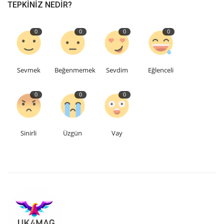
TEPKINIZ NEDIR?
Etkinlik
0
0
0
0
Teknoloji
Sevmek
Beğenmemek
Sevdim
Eğlenceli
Hakkımızda
0
0
0
Galeri
İletişim
Sinirli
Üzgün
Vay
Dilim
English
Turkish