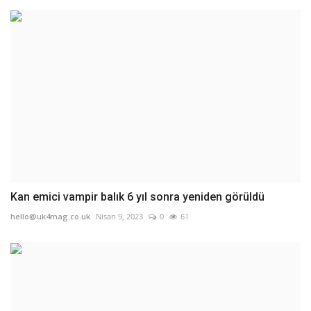
Kan emici vampir balık 6 yıl sonra yeniden görüldü
hello@uk4mag.co.uk
Nisan 9, 2023
0
61