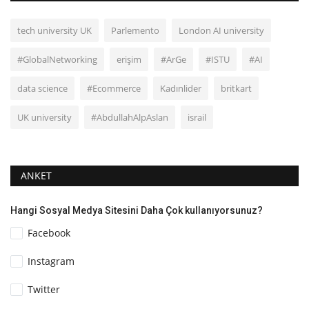
tech university UK
Parlemento
London AI university
#GlobalNetworking
erişim
#ArGe
#ISTU
#AI
data science
#Ecommerce
Kadınlider
britkart
UK university
#AbdullahAlpAslan
israil
ANKET
Hangi Sosyal Medya Sitesini Daha Çok kullanıyorsunuz?
Facebook
Instagram
Twitter