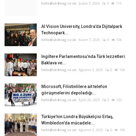
hello@uk4mag.co.uk
Şubat 5, 2024
0
115
AI Vision University, Londra’da Dijitalpark
Technopark...
hello@uk4mag.co.uk
Kasım 7, 2025
0
106
İngiltere Parlamentosu’nda Türk lezzetleri:
Baklava ve...
hello@uk4mag.co.uk
Ağustos 3, 2025
0
104
Microsoft, Filistinlilere ait telefon
görüşmelerini depoladığı...
hello@uk4mag.co.uk
Eylül 26, 2025
0
102
Türkiye'nin Londra Büyükelçisi Ertaş,
Wimbledon'da mücadele...
hello@uk4mag.co.uk
Ağustos 3, 2025
0
100