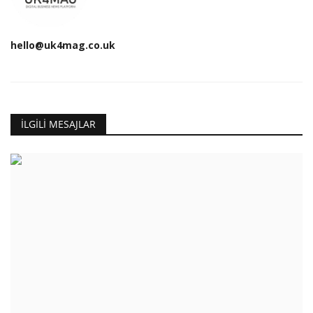
hello@uk4mag.co.uk
İLGILI MESAJLAR