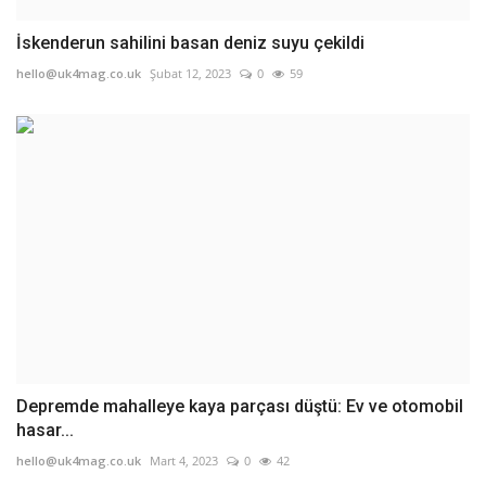
İskenderun sahilini basan deniz suyu çekildi
hello@uk4mag.co.uk
Şubat 12, 2023
0
59
Depremde mahalleye kaya parçası düştü: Ev ve otomobil
hasar...
hello@uk4mag.co.uk
Mart 4, 2023
0
42