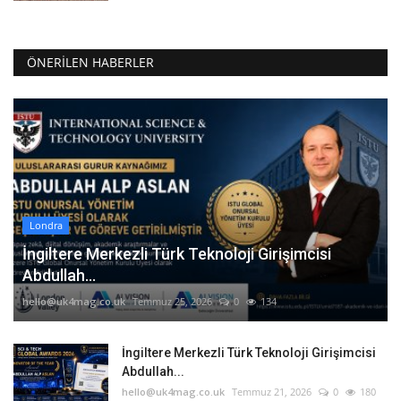
ÖNERILEN HABERLER
Londra
İngiltere Merkezli Türk Teknoloji Girişimcisi
Abdullah...
hello@uk4mag.co.uk
Temmuz 25, 2026
0
134
İngiltere Merkezli Türk Teknoloji Girişimcisi
Abdullah...
hello@uk4mag.co.uk
Temmuz 21, 2026
0
180