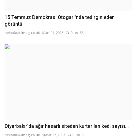
15 Temmuz Demokrasi Otogarı'nda tedirgin eden
görüntü
hello@uk4mag.co.uk
Mart 24, 2023
0
55
Diyarbakır'da ağır hasarlı siteden kurtarılan kedi sayısı...
hello@uk4mag.co.uk
Şubat 27, 2023
0
52