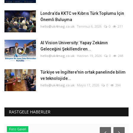
Londra’da KKTC ve Kıbrıs Türk Toplumu İçin
Önemli Buluşma
hello@uk4mag.co.uk
Temmuz 6, 2026
0
211
AI Vision University: Yapay Zekânın
Geleceğini Şekillendiren...
hello@uk4mag.co.uk
Haziran 19, 2026
0
248
Türkiye ve İngiltere'nin ortak panelinde bilim
ve teknolojide...
hello@uk4mag.co.uk
Mayıs 17, 2026
0
394
RASTGELE HABERLER
Foto Galeri