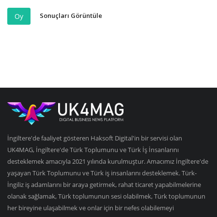
Sonuçları Görüntüle
Oy
İngiltere'de faaliyet gösteren Haksoft Digital'in bir servisi olan
UK4MAG, İngiltere'de Türk Toplumunu ve Türk İş İnsanlarını
desteklemek amacıyla 2021 yılında kurulmuştur. Amacımız İngiltere'de
yaşayan Türk Toplumunu ve Türk iş insanlarını desteklemek. Türk-
İngiliz iş adamlarını bir araya getirmek, rahat ticaret yapabilmelerine
olanak sağlamak, Türk toplumunun sesi olabilmek, Türk toplumunun
her bireyine ulaşabilmek ve onlar için bir nefes olabilemeyi