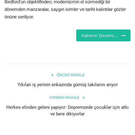
Bedford'un objektifinden; modernizmin el sürmediği bir
dönemden manzaralar, saygın isimler ve tarihi kalıntılar gözler
Londra
önüne seriliyor.
İngiltere
Haberin Devamı...
Videolar
İş & Ekonomi
Pazaryeri
ÖNCEKI MAKALE
Yıkılan iş yerinin enkazında gümüş takılarını arıyor
Kültür - Sanat
SONRAKI MAKALE
Firma Rehberi
Herkes elinden geleni yapıyor: Depremzede çocuklar için atkı
ve bere dikiyorlar
Restoranlar
Sağlık