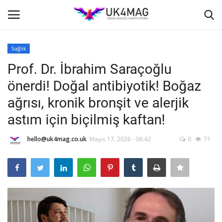
Sağlık
Giriş yapmak
Kayıt ol
Prof. Dr. İbrahim Saraçoğlu
önerdi! Doğal antibiyotik! Boğaz
Ana Sayfa
ağrısı, kronik bronşit ve alerjik
İş Platformu
astım için biçilmiş kaftan!
TVNET
hello@uk4mag.co.uk
Mayıs 17, 2026 - 06:42
0
71
TOPLUM
Londra
İş İlanları