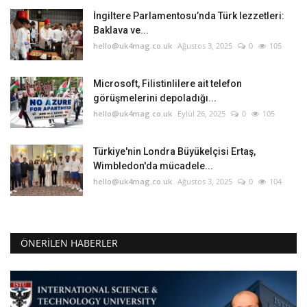
İngiltere Parlamentosu’nda Türk lezzetleri:
Baklava ve...
hello@uk4mag.co.uk
Ağustos 3, 2025
0
105
Microsoft, Filistinlilere ait telefon
görüşmelerini depoladığı...
hello@uk4mag.co.uk
Eylül 26, 2025
0
105
Türkiye'nin Londra Büyükelçisi Ertaş,
Wimbledon'da mücadele...
hello@uk4mag.co.uk
Ağustos 3, 2025
0
104
ÖNERILEN HABERLER