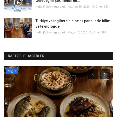
Geleceğini Şekillendiren...
hello@uk4mag.co.uk
Haziran 19, 2026
0
247
Türkiye ve İngiltere'nin ortak panelinde bilim
ve teknolojide...
hello@uk4mag.co.uk
Mayıs 17, 2026
0
394
RASTGELE HABERLER
Sağlık