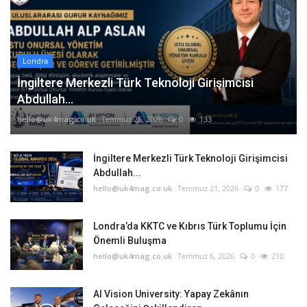
Londra
İngiltere Merkezli Türk Teknoloji Girişimcisi
Abdullah...
hello@uk4mag.co.uk
Temmuz 25, 2026
0
133
İngiltere Merkezli Türk Teknoloji Girişimcisi
Abdullah...
hello@uk4mag.co.uk
Temmuz 21, 2026
0
177
Londra’da KKTC ve Kıbrıs Türk Toplumu İçin
Önemli Buluşma
hello@uk4mag.co.uk
Temmuz 6, 2026
0
210
AI Vision University: Yapay Zekânın