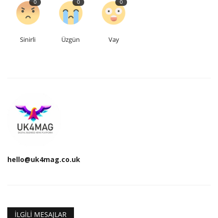
0
0
0
Sinirli
Üzgün
Vay
hello@uk4mag.co.uk
İLGILI MESAJLAR