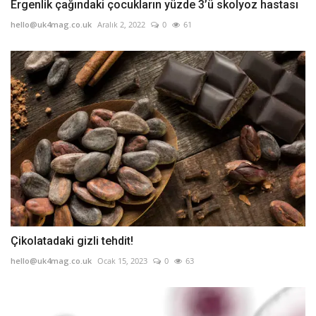
Ergenlik çağındaki çocukların yüzde 3’ü skolyoz hastası
hello@uk4mag.co.uk
Aralık 2, 2022
0
61
Çikolatadaki gizli tehdit!
hello@uk4mag.co.uk
Ocak 15, 2023
0
63