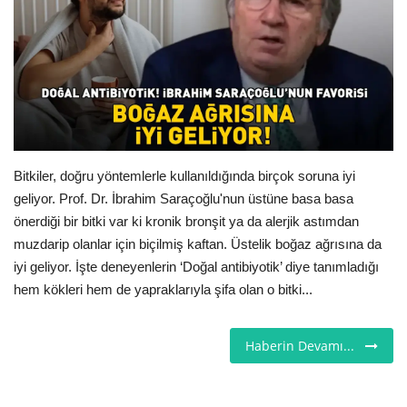
Seri İlanlar
İngiltere
Videolar
İş & Ekonomi
Bitkiler, doğru yöntemlerle kullanıldığında birçok soruna iyi
geliyor. Prof. Dr. İbrahim Saraçoğlu'nun üstüne basa basa
Pazaryeri
önerdiği bir bitki var ki kronik bronşit ya da alerjik astımdan
muzdarip olanlar için biçilmiş kaftan. Üstelik boğaz ağrısına da
Kültür - Sanat
iyi geliyor. İşte deneyenlerin ‘Doğal antibiyotik’ diye tanımladığı
hem kökleri hem de yapraklarıyla şifa olan o bitki...
Firma Rehberi
Haberin Devamı...
Restoranlar
Sağlık