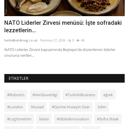
ni
NATO Liderler Zirvesi menüsü: İşte sofradaki
G
lezzetlerin...
he
hello@uk4mag.co.uk
Temmuz 27, 2026
0
48
Th
mo
a
NATO Liderler Zirvesi kapsamında Beştepe'de düzenlenen liderler
onuruna verilen...
ETIKETLER
#Robotics
#VeriGuvenligi
#TurkishBusiness
eğrek
#London
Musiad
#Gurme Huseyin Ozer
bilim
#LogYonetimi
listesi
#GlobalInnovation
#Sofra Steak