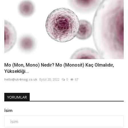
Mo (Mon, Mono) Nedir? Mo (Monosit) Kaç Olmalıdır,
Yüksekliği...
hello@uk4mag.co.uk
Eylül 20, 2022
0
67
YORUMLAR
İsim