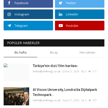
Facebook
Twitter
Instagram
Linkedin
Telegram
Youtube
POPÜLER HABERLER
Bu hafta
Bu ay
Her zaman
Türkiye'nin dizi/ film haritası
hello@uk4mag.co.uk
Şubat 5, 2024
0
117
AI Vision University, Londra’da Dijitalpark
Technopark...
hello@uk4mag.co.uk
Kasım 7, 2025
0
107