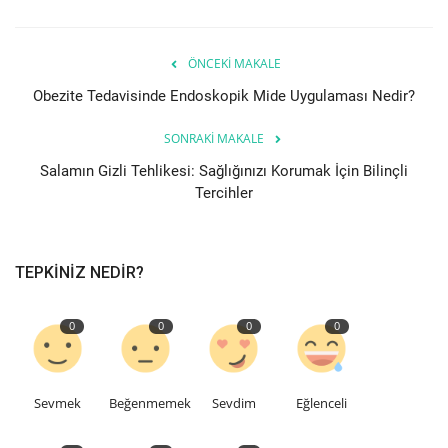
Etkinlik
ÖNCEKI MAKALE
Obezite Tedavisinde Endoskopik Mide Uygulaması Nedir?
Teknoloji
SONRAKI MAKALE
Hakkımızda
Salamın Gizli Tehlikesi: Sağlığınızı Korumak İçin Bilinçli
Tercihler
Galeri
İletişim
TEPKINIZ NEDIR?
Dilim
0
0
0
0
English
Turkish
Sevmek
Beğenmemek
Sevdim
Eğlenceli