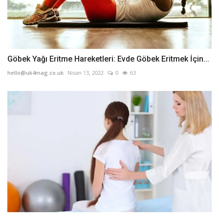
Göbek Yağı Eritme Hareketleri: Evde Göbek Eritmek İçin...
hello@uk4mag.co.uk
Nisan 13, 2022
0
63