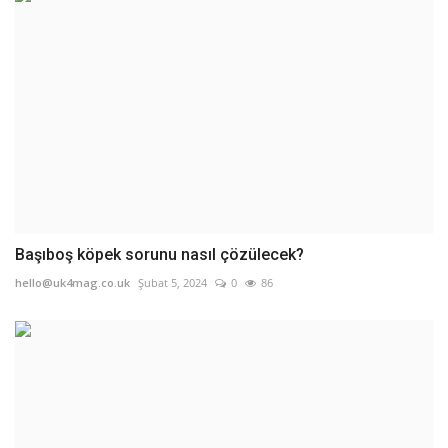
Başıboş köpek sorunu nasıl çözülecek?
hello@uk4mag.co.uk
Şubat 5, 2024
0
86