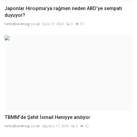
Japonlar Hiroşima’ya rağmen neden ABD’ye sempati
duyuyor?
hello@uk4mag.co.uk
Eylül 17, 2023
0
57
TBMM'de Şehit İsmail Heniyye anılıyor
hello@uk4mag.co.uk
Ağustos 17, 2024
0
52