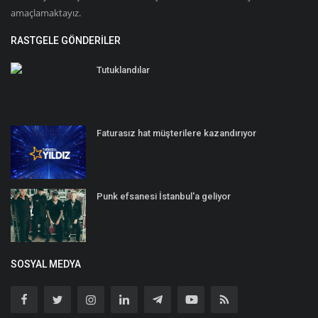
amaçlamaktayız.
RASTGELE GÖNDERILER
Tutuklandılar
Faturasız hat müşterilere kazandırıyor
Punk efsanesi İstanbul'a geliyor
SOSYAL MEDYA