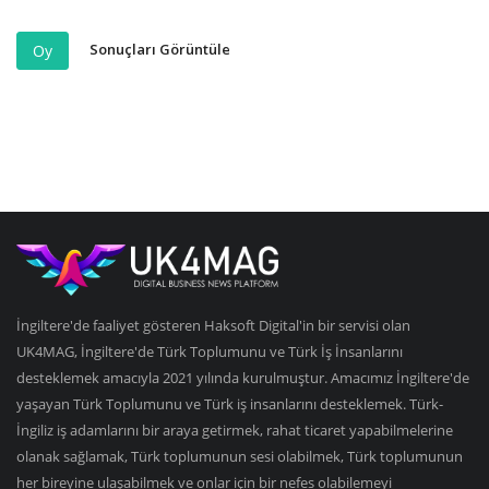
Sonuçları Görüntüle
Oy
İngiltere'de faaliyet gösteren Haksoft Digital'in bir servisi olan
UK4MAG, İngiltere'de Türk Toplumunu ve Türk İş İnsanlarını
desteklemek amacıyla 2021 yılında kurulmuştur. Amacımız İngiltere'de
yaşayan Türk Toplumunu ve Türk iş insanlarını desteklemek. Türk-
İngiliz iş adamlarını bir araya getirmek, rahat ticaret yapabilmelerine
olanak sağlamak, Türk toplumunun sesi olabilmek, Türk toplumunun
her bireyine ulaşabilmek ve onlar için bir nefes olabilemeyi