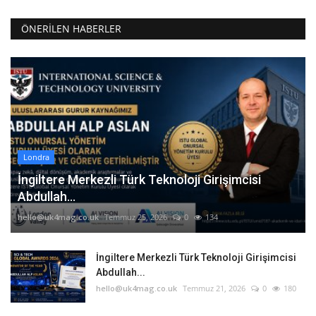
ÖNERILEN HABERLER
Londra
İngiltere Merkezli Türk Teknoloji Girişimcisi
Abdullah...
hello@uk4mag.co.uk
Temmuz 25, 2026
0
134
İngiltere Merkezli Türk Teknoloji Girişimcisi
Abdullah...
hello@uk4mag.co.uk
Temmuz 21, 2026
0
180