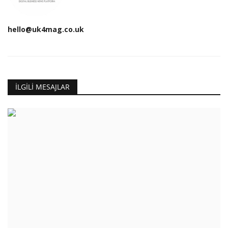
hello@uk4mag.co.uk
İLGILI MESAJLAR