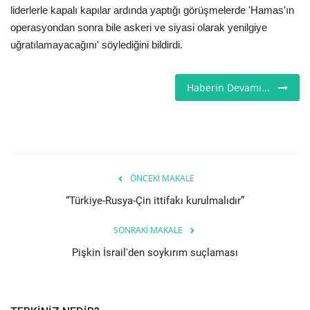
liderlerle kapalı kapılar ardında yaptığı görüşmelerde 'Hamas'ın
Seri İlanlar
operasyondan sonra bile askeri ve siyasi olarak yenilgiye
uğratılamayacağını' söylediğini bildirdi.
İngiltere
Haberin Devamı...
Videolar
İş & Ekonomi
Pazaryeri
ÖNCEKI MAKALE
Kültür - Sanat
“Türkiye-Rusya-Çin ittifakı kurulmalıdır”
SONRAKI MAKALE
Firma Rehberi
Pişkin İsrail'den soykırım suçlaması
Sağlık
Restoranlar