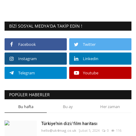
BIZI SOSYAL MEDYA'DA TAKIP EDIN !
Facebook
Twitter
Instagram
Linkedin
Telegram
Youtube
POPÜLER HABERLER
Bu hafta
Bu ay
Her zaman
Türkiye'nin dizi/ film haritası
hello@uk4mag.co.uk
Şubat 5, 2024
0
116