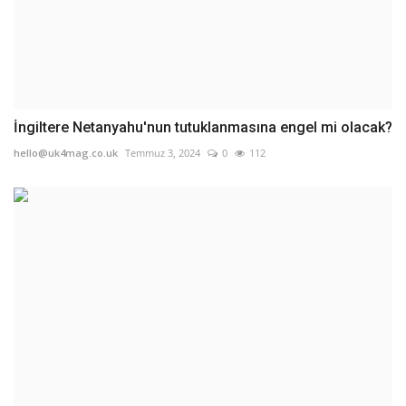
İngiltere Netanyahu'nun tutuklanmasına engel mi olacak?
hello@uk4mag.co.uk
Temmuz 3, 2024
0
112