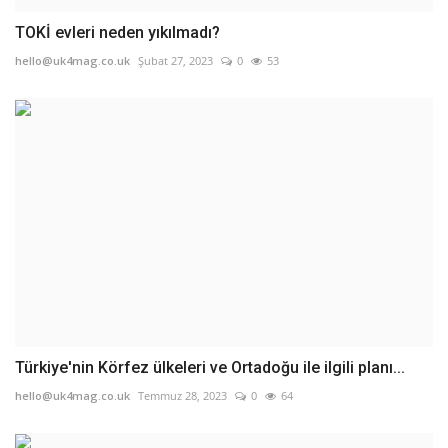
TOKİ evleri neden yıkılmadı?
hello@uk4mag.co.uk
Şubat 27, 2023
0
53
Türkiye'nin Körfez ülkeleri ve Ortadoğu ile ilgili planı...
hello@uk4mag.co.uk
Temmuz 28, 2023
0
64