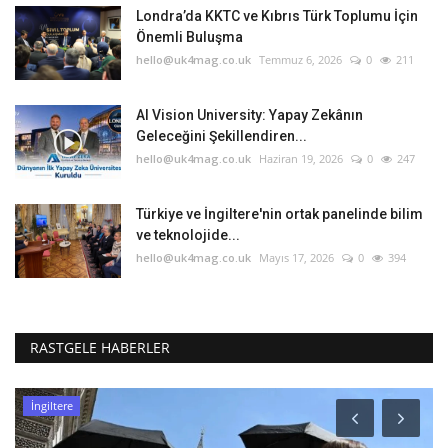
Londra’da KKTC ve Kıbrıs Türk Toplumu İçin
Önemli Buluşma
hello@uk4mag.co.uk
Temmuz 6, 2026
0
211
AI Vision University: Yapay Zekânın
Geleceğini Şekillendiren...
hello@uk4mag.co.uk
Haziran 19, 2026
0
247
Türkiye ve İngiltere'nin ortak panelinde bilim
ve teknolojide...
hello@uk4mag.co.uk
Mayıs 17, 2026
0
394
RASTGELE HABERLER
İngiltere