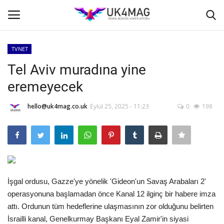
TVNET
Giriş yapmak
Kayıt ol
Tel Aviv muradına yine
eremeyecek
Ana Sayfa
hello@uk4mag.co.uk
Eylül 25, 2025 - 11:23
0
198
İş Platformu
TVNET
TOPLUM
İşgal ordusu, Gazze'ye yönelik 'Gideon'un Savaş Arabaları 2'
Londra
operasyonuna başlamadan önce Kanal 12 ilginç bir habere imza
attı. Ordunun tüm hedeflerine ulaşmasının zor olduğunu belirten
İş İlanları
İsrailli kanal, Genelkurmay Başkanı Eyal Zamir'in siyasi