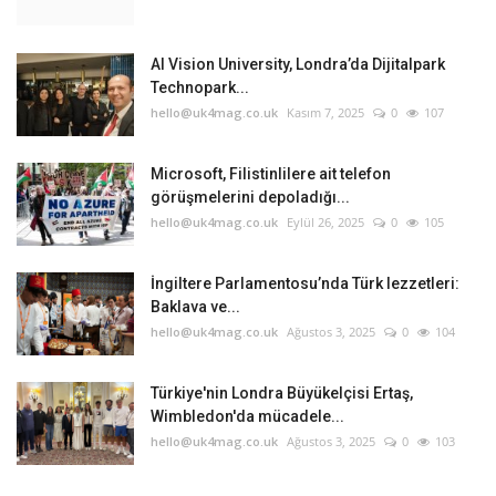
AI Vision University, Londra’da Dijitalpark
Technopark...
hello@uk4mag.co.uk
Kasım 7, 2025
0
107
Microsoft, Filistinlilere ait telefon
görüşmelerini depoladığı...
hello@uk4mag.co.uk
Eylül 26, 2025
0
105
İngiltere Parlamentosu’nda Türk lezzetleri:
Baklava ve...
hello@uk4mag.co.uk
Ağustos 3, 2025
0
104
Türkiye'nin Londra Büyükelçisi Ertaş,
Wimbledon'da mücadele...
hello@uk4mag.co.uk
Ağustos 3, 2025
0
103