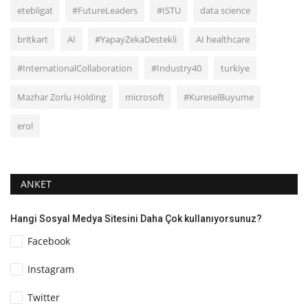
etebligat
#FutureLeaders
#ISTU
data science
britkart
AI
#YapayZekaDestekli
AI healthcare
#InternationalCollaboration
#Industry40
turkiye
Mazhar Zorlu Holding
microsoft
#KureselBuyume
erol
ANKET
Hangi Sosyal Medya Sitesini Daha Çok kullanıyorsunuz?
Facebook
Instagram
Twitter