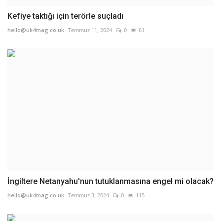
Kefiye taktığı için terörle suçladı
hello@uk4mag.co.uk
Temmuz 11, 2024
0
61
İngiltere Netanyahu'nun tutuklanmasına engel mi olacak?
hello@uk4mag.co.uk
Temmuz 3, 2024
0
115