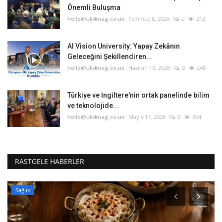
Önemli Buluşma
hello@uk4mag.co.uk
Temmuz 6, 2026
0
212
AI Vision University: Yapay Zekânın
Geleceğini Şekillendiren...
hello@uk4mag.co.uk
Haziran 19, 2026
0
248
Türkiye ve İngiltere'nin ortak panelinde bilim
ve teknolojide...
hello@uk4mag.co.uk
Mayıs 17, 2026
0
394
RASTGELE HABERLER
Sağlık