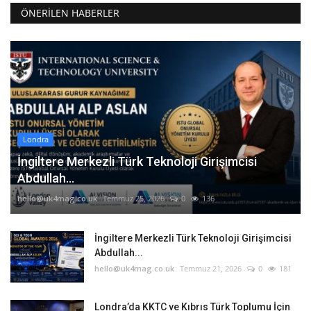
ÖNERILEN HABERLER
Londra
İngiltere Merkezli Türk Teknoloji Girişimcisi
Abdullah...
hello@uk4mag.co.uk
Temmuz 25, 2026
0
136
İngiltere Merkezli Türk Teknoloji Girişimcisi
Abdullah...
hello@uk4mag.co.uk
Temmuz 21, 2026
0
181
Londra’da KKTC ve Kıbrıs Türk Toplumu İçin