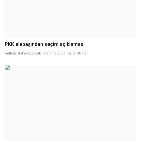
PKK elebaşından seçim açıklaması
hello@uk4mag.co.uk
Mart 13, 2023
0
53