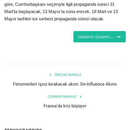
göre, Cumhurbaşkanı seçimiyle ilgili propaganda süreci 31
Seri İlanlar
Mart'ta başlayacak, 13 Mayıs'ta sona erecek. 18 Mart ve 13
Mayıs tarihleri ise
serbest propaganda süresi olacak.
İngiltere
Haberin Devamı...
Videolar
İş & Ekonomi
Pazaryeri
ÖNCEKI MAKALE
Kültür - Sanat
Fenomenleri işsiz bırakacak akım: De-Influence Akımı
SONRAKI MAKALE
Firma Rehberi
Fransa'da kriz büyüyor
Sağlık
Restoranlar