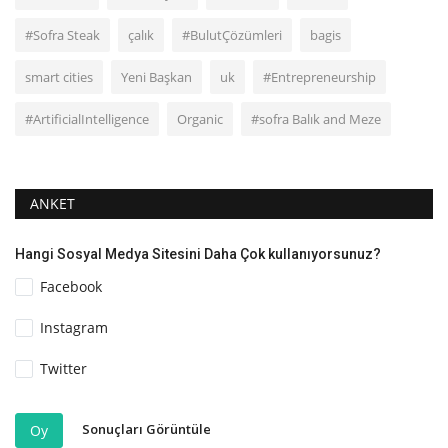
#Sofra Steak
çalık
#BulutÇözümleri
bagis
smart cities
Yeni Başkan
uk
#Entrepreneurship
#ArtificialIntelligence
Organic
#sofra Balık and Meze
ANKET
Hangi Sosyal Medya Sitesini Daha Çok kullanıyorsunuz?
Facebook
Instagram
Twitter
Sonuçları Görüntüle
Oy