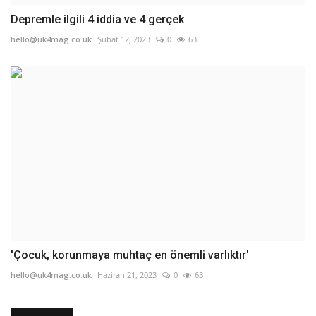
Depremle ilgili 4 iddia ve 4 gerçek
hello@uk4mag.co.uk
Şubat 12, 2023
0
63
'Çocuk, korunmaya muhtaç en önemli varlıktır'
hello@uk4mag.co.uk
Haziran 21, 2023
0
63