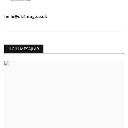
hello@uk4mag.co.uk
İLGILI MESAJLAR