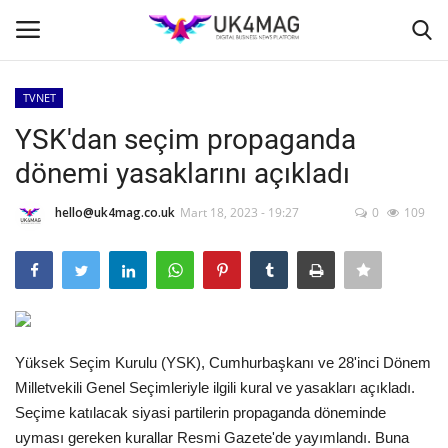
TVNET
Giriş yapmak
Kayıt ol
YSK'dan seçim propaganda
dönemi yasaklarını açıkladı
Ana Sayfa
hello@uk4mag.co.uk
Mart 18, 2023 - 19:27
0
109
İş Platformu
TVNET
TOPLUM
Yüksek Seçim Kurulu (YSK), Cumhurbaşkanı ve 28'inci Dönem
Londra
Milletvekili Genel Seçimleriyle ilgili kural ve yasakları açıkladı.
Seçime katılacak siyasi partilerin propaganda döneminde
İş İlanları
uyması gereken kurallar Resmi Gazete'de yayımlandı. Buna