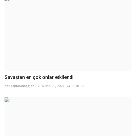
Savaştan en çok onlar etkilendi
hello@uk4mag.co.uk
Nisan 22, 2024
0
53