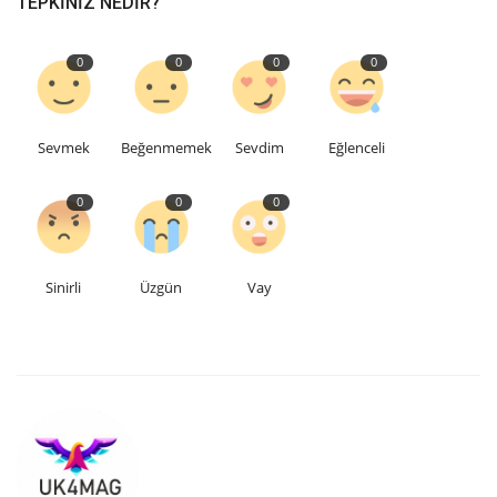
TEPKINIZ NEDIR?
Etkinlik
0
0
0
0
Teknoloji
Sevmek
Beğenmemek
Sevdim
Eğlenceli
Hakkımızda
0
0
0
Galeri
İletişim
Sinirli
Üzgün
Vay
Dilim
English
Turkish