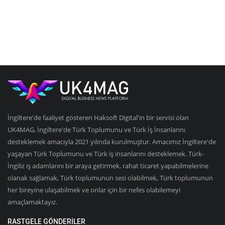
İngiltere'de faaliyet gösteren Haksoft Digital'in bir servisi olan
UK4MAG, İngiltere'de Türk Toplumunu ve Türk İş İnsanlarını
desteklemek amacıyla 2021 yılında kurulmuştur. Amacımız İngiltere'de
yaşayan Türk Toplumunu ve Türk iş insanlarını desteklemek. Türk-
İngiliz iş adamlarını bir araya getirmek, rahat ticaret yapabilmelerine
olanak sağlamak, Türk toplumunun sesi olabilmek, Türk toplumunun
her bireyine ulaşabilmek ve onlar için bir nefes olabilemeyi
amaçlamaktayız.
RASTGELE GÖNDERILER