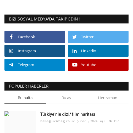
BIZI SOSYAL MEDYA'DA TAKIP EDIN !
Facebook
Twitter
Instagram
Linkedin
Telegram
Youtube
POPÜLER HABERLER
Bu hafta
Bu ay
Her zaman
Türkiye'nin dizi/ film haritası
hello@uk4mag.co.uk
Şubat 5, 2024
0
117