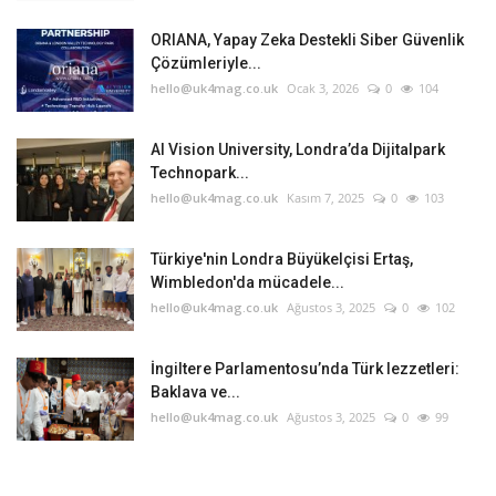
ORIANA, Yapay Zeka Destekli Siber Güvenlik
Çözümleriyle...
hello@uk4mag.co.uk
Ocak 3, 2026
0
104
AI Vision University, Londra’da Dijitalpark
Technopark...
hello@uk4mag.co.uk
Kasım 7, 2025
0
103
Türkiye'nin Londra Büyükelçisi Ertaş,
Wimbledon'da mücadele...
hello@uk4mag.co.uk
Ağustos 3, 2025
0
102
İngiltere Parlamentosu’nda Türk lezzetleri:
Baklava ve...
hello@uk4mag.co.uk
Ağustos 3, 2025
0
99