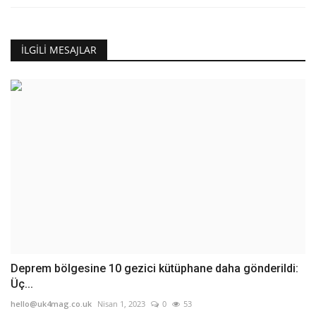
İLGILI MESAJLAR
Deprem bölgesine 10 gezici kütüphane daha gönderildi:
Üç...
hello@uk4mag.co.uk
Nisan 1, 2023
0
53