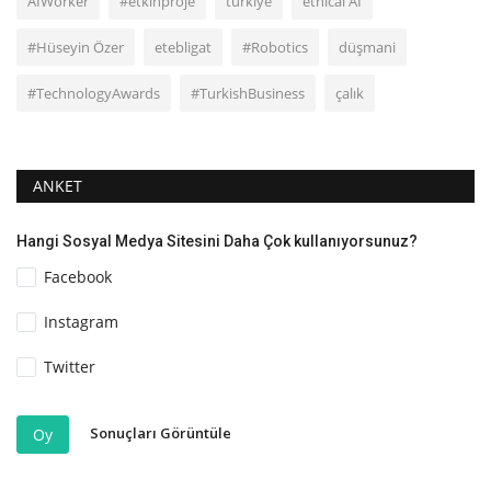
AIWorker
#etkinproje
turkiye
ethical AI
#Hüseyin Özer
etebligat
#Robotics
düşmani
#TechnologyAwards
#TurkishBusiness
çalık
ANKET
Hangi Sosyal Medya Sitesini Daha Çok kullanıyorsunuz?
Facebook
Instagram
Twitter
Sonuçları Görüntüle
Oy