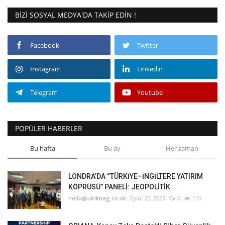
BIZI SOSYAL MEDYA'DA TAKIP EDIN !
Facebook
Twitter
Instagram
Linkedin
Telegram
Youtube
POPÜLER HABERLER
Bu hafta
Bu ay
Her zaman
LONDRA’DA “TÜRKİYE–İNGİLTERE YATIRIM
KÖPRÜSÜ” PANELİ: JEOPOLİTİK...
hello@uk4mag.co.uk
Eylül 25, 2025
0
110