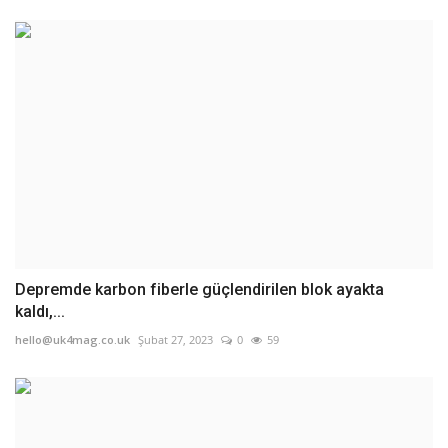
Depremde karbon fiberle güçlendirilen blok ayakta
kaldı,...
hello@uk4mag.co.uk
Şubat 27, 2023
0
59