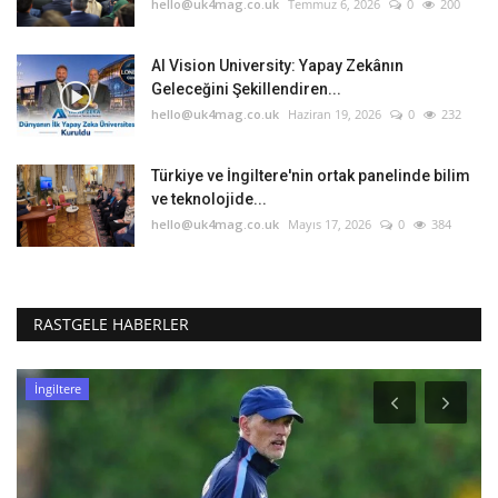
hello@uk4mag.co.uk
Temmuz 6, 2026
0
200
AI Vision University: Yapay Zekânın
Geleceğini Şekillendiren...
hello@uk4mag.co.uk
Haziran 19, 2026
0
232
Türkiye ve İngiltere'nin ortak panelinde bilim
ve teknolojide...
hello@uk4mag.co.uk
Mayıs 17, 2026
0
384
RASTGELE HABERLER
İngiltere