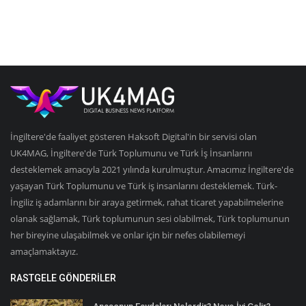
İngiltere'de faaliyet gösteren Haksoft Digital'in bir servisi olan
UK4MAG, İngiltere'de Türk Toplumunu ve Türk İş İnsanlarını
desteklemek amacıyla 2021 yılında kurulmuştur. Amacımız İngiltere'de
yaşayan Türk Toplumunu ve Türk iş insanlarını desteklemek. Türk-
İngiliz iş adamlarını bir araya getirmek, rahat ticaret yapabilmelerine
olanak sağlamak, Türk toplumunun sesi olabilmek, Türk toplumunun
her bireyine ulaşabilmek ve onlar için bir nefes olabilemeyi
amaçlamaktayız.
RASTGELE GÖNDERILER