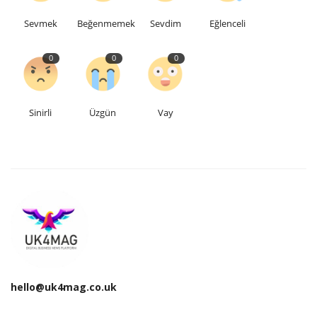
Sevmek
Beğenmemek
Sevdim
Eğlenceli
Teknoloji
0
0
0
Etkinlik
Hakkımızda
Sinirli
Üzgün
Vay
Galeri
İletişim
Dilim
English
Turkish
hello@uk4mag.co.uk