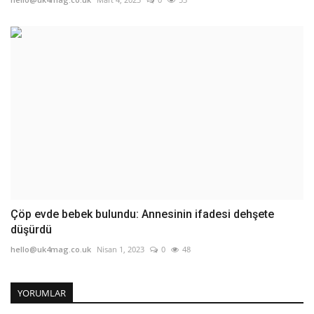
Çöp evde bebek bulundu: Annesinin ifadesi dehşete
düşürdü
hello@uk4mag.co.uk
Nisan 1, 2023
0
48
YORUMLAR