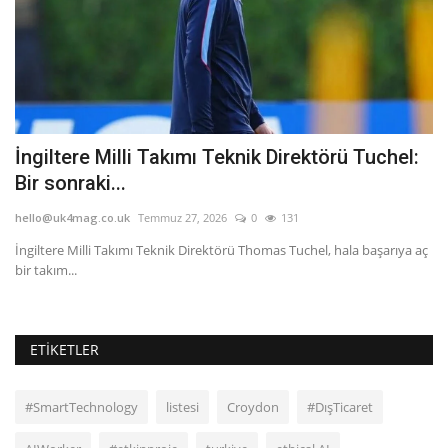
İngiltere Milli Takımı Teknik Direktörü Tuchel:
L
Bir sonraki...
B
hello@uk4mag.co.uk
Temmuz 27, 2026
0
131
he
İngiltere Milli Takımı Teknik Direktörü Thomas Tuchel, hala başarıya aç
Tü
bir takım...
Ha
ETIKETLER
#SmartTechnology
listesi
Croydon
#DışTicaret