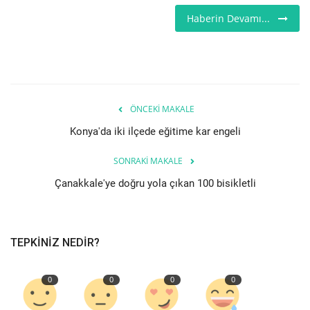
Haberin Devamı...
Seri İlanlar
İngiltere
Videolar
ÖNCEKI MAKALE
İş & Ekonomi
Konya'da iki ilçede eğitime kar engeli
SONRAKI MAKALE
Firma Rehberi
Çanakkale'ye doğru yola çıkan 100 bisikletli
Pazaryeri
Kültür - Sanat
TEPKINIZ NEDIR?
Restoranlar
0
0
0
0
Sağlık