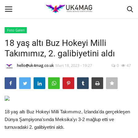
Foto Galeri
Giriş yapmak
Kayıt ol
18 yaş altı Buz Hokeyi Milli
Takımımız, 2. galibiyetini aldı
Ana Sayfa
hello@uk4mag.co.uk
Mart 18, 2023 - 19:27
0
47
TVNET
TOPLUM
İş Platformu
18 yaş altı Buz Hokeyi Milli Takımımız, İzlanda'da gerçekleşen
Londra
Dünya Şampiyona'sında Meksika'yı 3-2 mağlup etti ve
turnuvadaki 2. galibiyetini aldı.
İş İlanları