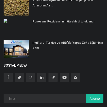
Anasonun Faydaları Nelerdir? Neye İyi Gelir?
Anasonın Az...
Rönesans Rezidans'ın müteahhidi tutuklandı
İngiltere, Türkiye ve ABD’de Yapay Zeka Eğitiminin
Yeni...
SOSYAL MEDYA
Abone