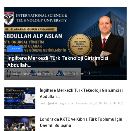
Londra
İngiltere Merkezli Türk Teknoloji Girişimcisi
Abdullah...
hello@uk4mag.co.uk
Temmuz 25, 2026
0
118
İngiltere Merkezli Türk Teknoloji Girişimcisi
Abdullah...
hello@uk4mag.co.uk
Temmuz 21, 2026
0
162
Londra’da KKTC ve Kıbrıs Türk Toplumu İçin
Önemli Buluşma