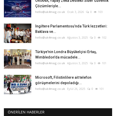
ORIANA, Yapay Zeka Destekli Siber Güvenlik
Çözümleriyle...
hello@uk4mag.co.uk
Ocak 3, 2026
0
103
İngiltere Parlamentosu’nda Türk lezzetleri:
Baklava ve...
hello@uk4mag.co.uk
Ağustos 3, 2025
0
102
Türkiye'nin Londra Büyükelçisi Ertaş,
Wimbledon'da mücadele...
hello@uk4mag.co.uk
Ağustos 3, 2025
0
101
Microsoft, Filistinlilere ait telefon
görüşmelerini depoladığı...
hello@uk4mag.co.uk
Eylül 26, 2025
0
101
ÖNERILEN HABERLER