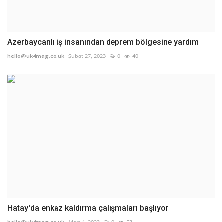
Azerbaycanlı iş insanından deprem bölgesine yardım
hello@uk4mag.co.uk
Şubat 27, 2023
0
40
Hatay'da enkaz kaldırma çalışmaları başlıyor
hello@uk4mag.co.uk
Mart 4, 2023
0
53