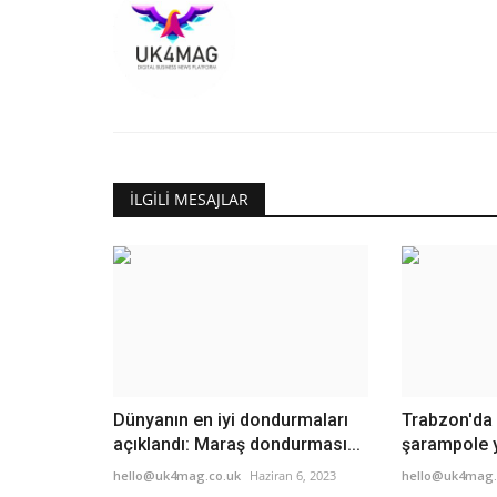
İLGILI MESAJLAR
Dünyanın en iyi dondurmaları
Trabzon'da
açıklandı: Maraş dondurması...
şarampole yu
hello@uk4mag.co.uk
Haziran 6, 2023
hello@uk4mag.