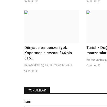
0
53
0
55
Dünyada eşi benzeri yok:
Turistik Do
Koparmanın cezası 244 bin
manzaralar
315...
hello@uk4mag.
hello@uk4mag.co.uk
Mayıs 12, 2023
0
57
0
44
YORUMLAR
İsim