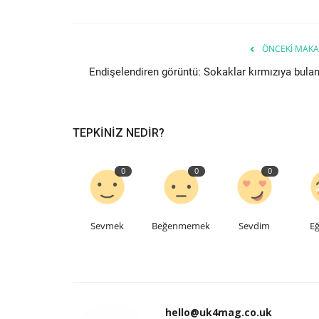
ÖNCEKI MAKA
Endişelendiren görüntü: Sokaklar kırmızıya bulan
TEPKINIZ NEDIR?
0
0
0
Sevmek
Beğenmemek
Sevdim
Eğ
hello@uk4mag.co.uk