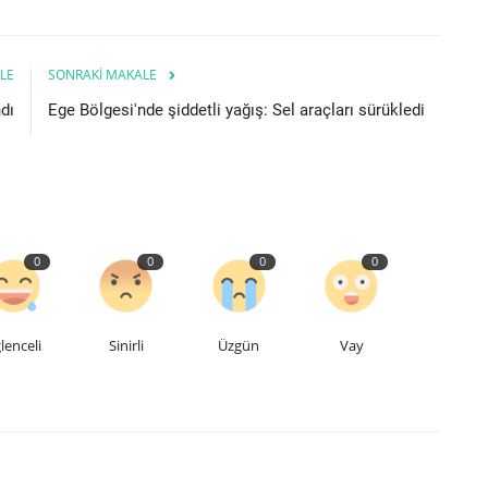
LE
SONRAKI MAKALE
dı
Ege Bölgesi'nde şiddetli yağış: Sel araçları sürükledi
0
0
0
0
lenceli
Sinirli
Üzgün
Vay