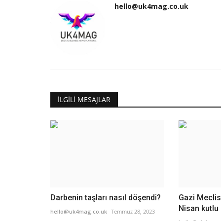
hello@uk4mag.co.uk
İLGILI MESAJLAR
Darbenin taşları nasıl döşendi?
Gazi Meclis
Nisan kutlu
hello@uk4mag.co.uk
Temmuz 28, 2023