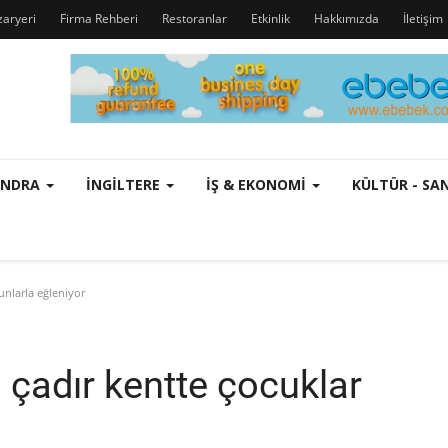
zaryeri
Firma Rehberi
Restoranlar
Etkinlik
Hakkımızda
İletişim
ONDRA
İNGILTERE
İŞ & EKONOMI
KÜLTÜR - S
nlarla eğleniyor
çadır kentte çocuklar