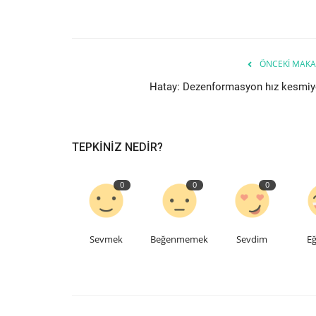
ÖNCEKI MAKA
Hatay: Dezenformasyon hız kesmiy
TEPKINIZ NEDIR?
0
0
0
Sevmek
Beğenmemek
Sevdim
Eğ