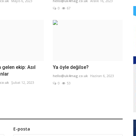
co.uk
Mayıs 6, 2023
hello@uk4mag.co.uk
Aralık 16, 2023
0
67
 gelen ekip: Asıl
Ya öyle değilse?
nlar
hello@uk4mag.co.uk
Haziran 6, 2023
co.uk
Şubat 12, 2023
0
53
E-posta