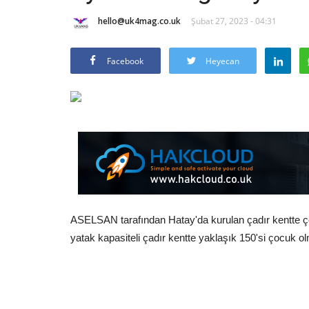
hello@uk4mag.co.uk
Şubat 27, 2023 - 04:31
Facebook
Heyecan
ASELSAN tarafından Hatay'da kurulan çadır kentte çoc
yatak kapasiteli çadır kentte yaklaşık 150'si çocuk 