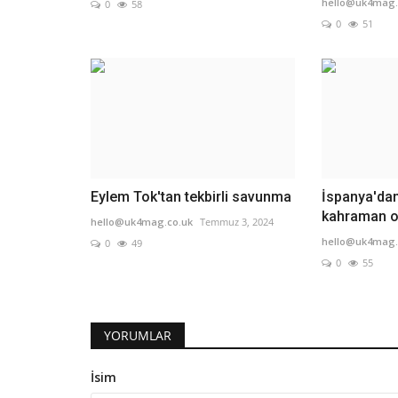
hello@uk4mag.
0
58
0
51
Eylem Tok'tan tekbirli savunma
İspanya'dan
kahraman o
hello@uk4mag.co.uk
Temmuz 3, 2024
hello@uk4mag.
0
49
0
55
YORUMLAR
İsim