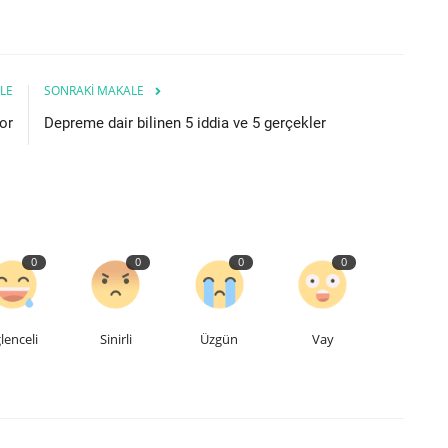
LE
SONRAKI MAKALE
or
Depreme dair bilinen 5 iddia ve 5 gerçekler
0
0
0
0
lenceli
Sinirli
Üzgün
Vay