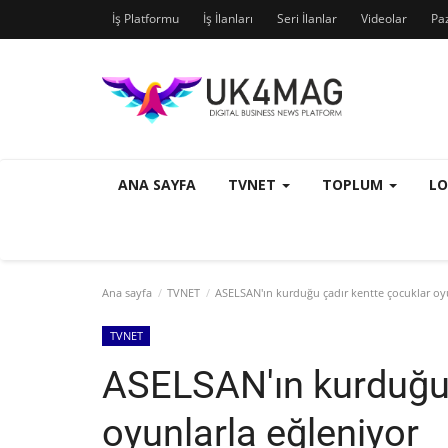
İş Platformu
İş İlanları
Seri İlanlar
Videolar
Pa
ANA SAYFA
TVNET
TOPLUM
L
Ana sayfa
TVNET
ASELSAN'ın kurduğu çadır kentte çocuklar oyu
TVNET
ASELSAN'ın kurduğu 
oyunlarla eğleniyor