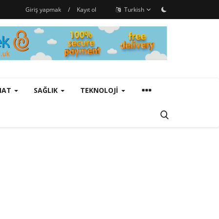
Giriş yapmak
/
Kayıt ol
Turkish
ANAT
SAĞLIK
TEKNOLOJI