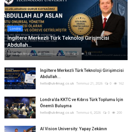
Londra
İngiltere Merkezli Türk Teknoloji Girişimcisi
Abdullah...
hello@uk4mag.co.uk
Temmuz 25, 2026
0
118
İngiltere Merkezli Türk Teknoloji Girişimcisi
Abdullah...
hello@uk4mag.co.uk
Temmuz 21, 2026
0
162
Londra’da KKTC ve Kıbrıs Türk Toplumu İçin
Önemli Buluşma
hello@uk4mag.co.uk
Temmuz 6, 2026
0
200
AI Vision University: Yapay Zekânın