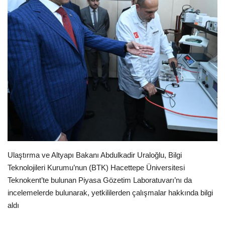
Londra
İngiltere
İş & Ekonomi
Videolar
Pazaryeri
Kültür - Sanat
Ulaştırma ve Altyapı Bakanı Abdulkadir Uraloğlu, Bilgi
Teknolojileri Kurumu’nun (BTK) Hacettepe Üniversitesi
Firma Rehberi
Teknokent’te bulunan Piyasa Gözetim Laboratuvarı’nı da
incelemelerde bulunarak, yetkililerden çalışmalar hakkında bilgi
Restoranlar
aldı
Sağlık