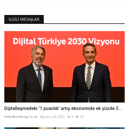
İLGILI MESAJLAR
Dijitalleşmedeki '1 puanlık' artış ekonomide ek yüzde 3...
hello@uk4mag.co.uk
Ağustos 26, 2023
0
56