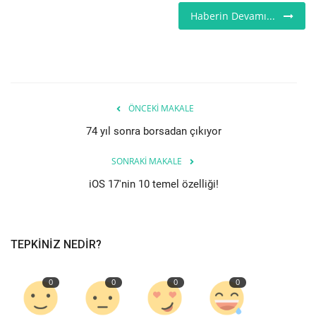
Haberin Devamı...
Teknoloji
Etkinlik
Hakkımızda
ÖNCEKI MAKALE
74 yıl sonra borsadan çıkıyor
Galeri
SONRAKI MAKALE
İletişim
iOS 17'nin 10 temel özelliği!
Dilim
English
Turkish
TEPKINIZ NEDIR?
0
0
0
0