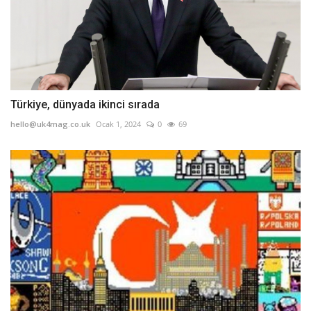
Türkiye, dünyada ikinci sırada
hello@uk4mag.co.uk
Ocak 1, 2024
0
69