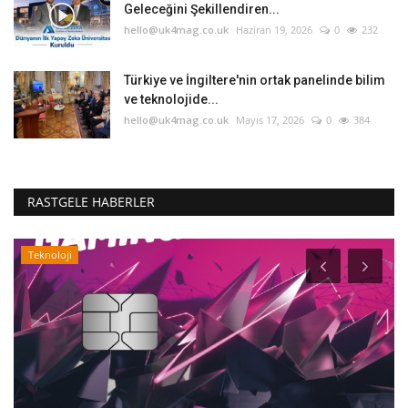
Geleceğini Şekillendiren...
hello@uk4mag.co.uk
Haziran 19, 2026
0
232
Türkiye ve İngiltere'nin ortak panelinde bilim
ve teknolojide...
hello@uk4mag.co.uk
Mayıs 17, 2026
0
384
RASTGELE HABERLER
Teknoloji