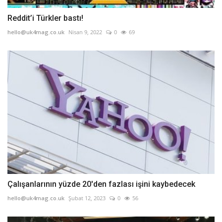
Reddit’i Türkler bastı!
hello@uk4mag.co.uk
Nisan 9, 2022
0
69
Çalışanlarının yüzde 20'den fazlası işini kaybedecek
hello@uk4mag.co.uk
Şubat 12, 2023
0
56