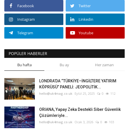
Facebook
Twitter
Instagram
Linkedin
Telegram
Youtube
POPÜLER HABERLER
Bu hafta
Bu ay
Her zaman
LONDRA’DA “TÜRKİYE–İNGİLTERE YATIRIM
KÖPRÜSÜ” PANELİ: JEOPOLİTİK...
hello@uk4mag.co.uk
Eylül 25, 2025
0
112
ORIANA, Yapay Zeka Destekli Siber Güvenlik
Çözümleriyle...
hello@uk4mag.co.uk
Ocak 3, 2026
0
103