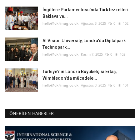
İngiltere Parlamentosu’nda Türk lezzetleri:
Baklava ve...
hello@uk4mag.co.uk
Ağustos 3, 2025
0
102
AI Vision University, Londra’da Dijitalpark
Technopark...
hello@uk4mag.co.uk
Kasım 7, 2025
0
102
Türkiye'nin Londra Büyükelçisi Ertaş,
Wimbledon'da mücadele...
hello@uk4mag.co.uk
Ağustos 3, 2025
0
101
ÖNERILEN HABERLER