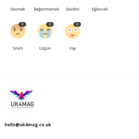
Sevmek
Beğenmemek
Sevdim
Eğlenceli
0
0
0
Sinirli
Üzgün
Vay
hello@uk4mag.co.uk