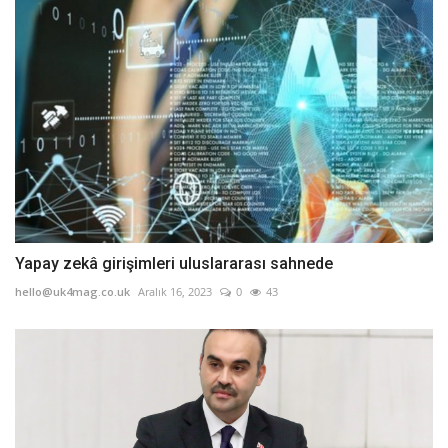
Yapay zekâ girişimleri uluslararası sahnede
hello@uk4mag.co.uk
Aralık 16, 2023
0
43