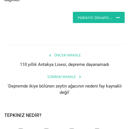
Londra
Haberin Devamı...
İngiltere
İş & Ekonomi
Videolar
ÖNCEKI MAKALE
110 yıllık Antakya Lisesi, depreme dayanamadı
Pazaryeri
SONRAKI MAKALE
Kültür - Sanat
'Depremde ikiye bölünen zeytin ağacının nedeni fay kaynaklı
değil'
Firma Rehberi
Restoranlar
TEPKINIZ NEDIR?
Sağlık