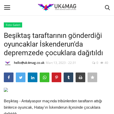
Foto Galeri
Giriş yapmak
Kayıt ol
Beşiktaş taraftarının gönderdiği
oyuncaklar İskenderun'da
Ana Sayfa
depremzede çocuklara dağıtıldı
TOPLUM
hello@uk4mag.co.uk
Mart 13, 2023 - 22:31
0
40
İş Platformu
TVNET
İş İlanları
Beşiktaş - Antalyaspor maçında tribünlerden taraftarın attığı
binlerce oyuncak, Hatay'ın İskenderun ilçesinde çocuklara
Seri İlanlar
dağıtıldı.