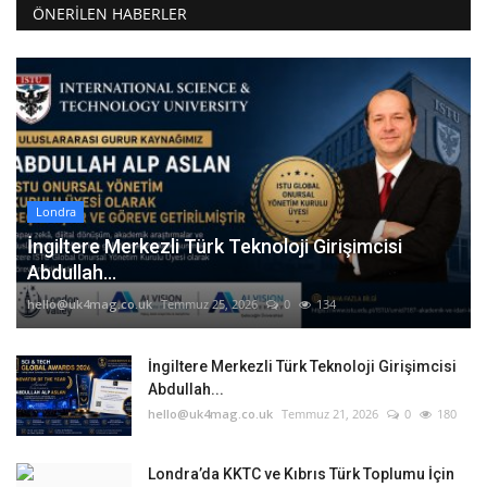
ÖNERILEN HABERLER
Londra
İngiltere Merkezli Türk Teknoloji Girişimcisi
Abdullah...
hello@uk4mag.co.uk
Temmuz 25, 2026
0
134
İngiltere Merkezli Türk Teknoloji Girişimcisi
Abdullah...
hello@uk4mag.co.uk
Temmuz 21, 2026
0
180
Londra’da KKTC ve Kıbrıs Türk Toplumu İçin