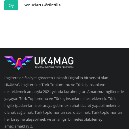
Sonuçları Görüntüle
Oy
İngiltere'de faaliyet gösteren Haksoft Digital'in bir servisi olan
UK4MAG, İngiltere'de Türk Toplumunu ve Türk İş İnsanlarını
desteklemek amacıyla 2021 yılında kurulmuştur. Amacımız İngiltere'de
yaşayan Türk Toplumunu ve Türk iş insanlarını desteklemek. Türk-
İngiliz iş adamlarını bir araya getirmek, rahat ticaret yapabilmelerine
olanak sağlamak, Türk toplumunun sesi olabilmek, Türk toplumunun
her bireyine ulaşabilmek ve onlar için bir nefes olabilemeyi
amaçlamaktayız.