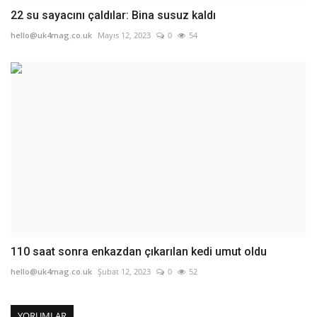
22 su sayacını çaldılar: Bina susuz kaldı
hello@uk4mag.co.uk
Mayıs 12, 2023
0
54
110 saat sonra enkazdan çıkarılan kedi umut oldu
hello@uk4mag.co.uk
Şubat 12, 2023
0
52
YORUMLAR