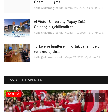
Önemli Buluşma
hello@uk4mag.co.uk
Temmuz 6, 2026
0
211
AI Vision University: Yapay Zekânın
Geleceğini Şekillendiren...
hello@uk4mag.co.uk
Haziran 19, 2026
0
248
Türkiye ve İngiltere'nin ortak panelinde bilim
ve teknolojide...
hello@uk4mag.co.uk
Mayıs 17, 2026
0
394
RASTGELE HABERLER
TOPLUM