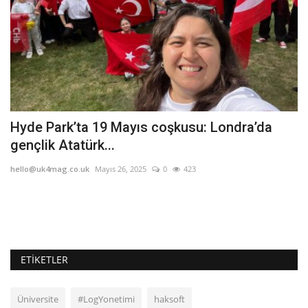
5
Hyde Park’ta 19 Mayıs coşkusu: Londra’da
A
gençlik Atatürk...
he
hello@uk4mag.co.uk
Mayıs 26, 2025
0
423
Ax
tu
ETIKETLER
Üniversite
#LogYonetimi
haksoft