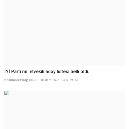
İYİ Parti milletvekili aday listesi belli oldu
hello@uk4mag.co.uk
Nisan 9, 2023
0
67