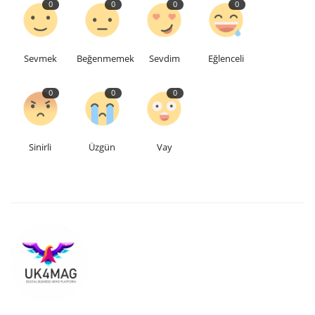
0
0
0
0
Etkinlik
Sevmek
Beğenmemek
Sevdim
Eğlenceli
Teknoloji
0
0
0
Hakkımızda
Galeri
Sinirli
Üzgün
Vay
İletişim
Dilim
English
Turkish