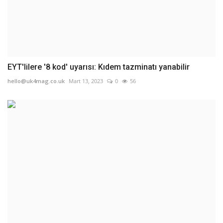
EYT'lilere '8 kod' uyarısı: Kıdem tazminatı yanabilir
hello@uk4mag.co.uk
Mart 13, 2023
0
56