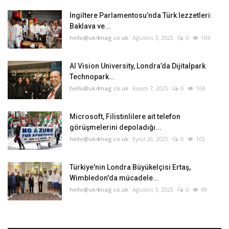
İngiltere Parlamentosu’nda Türk lezzetleri:
Baklava ve...
hello@uk4mag.co.uk
Ağustos 3, 2025
0
104
AI Vision University, Londra’da Dijitalpark
Technopark...
hello@uk4mag.co.uk
Kasım 7, 2025
0
104
Microsoft, Filistinlilere ait telefon
görüşmelerini depoladığı...
hello@uk4mag.co.uk
Eylül 26, 2025
0
102
Türkiye'nin Londra Büyükelçisi Ertaş,
Wimbledon'da mücadele...
hello@uk4mag.co.uk
Ağustos 3, 2025
0
99