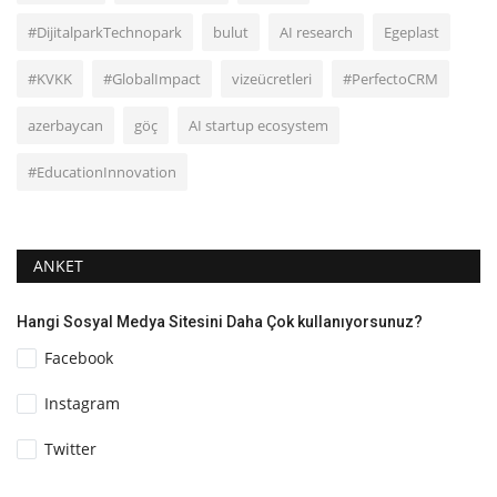
#DijitalparkTechnopark
bulut
AI research
Egeplast
#KVKK
#GlobalImpact
vizeücretleri
#PerfectoCRM
azerbaycan
göç
AI startup ecosystem
#EducationInnovation
ANKET
Hangi Sosyal Medya Sitesini Daha Çok kullanıyorsunuz?
Facebook
Instagram
Twitter