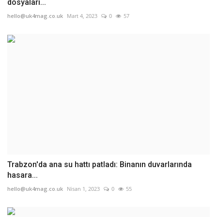
dosyaları...
hello@uk4mag.co.uk
Mart 4, 2023
0
57
Trabzon'da ana su hattı patladı: Binanın duvarlarında
hasara...
hello@uk4mag.co.uk
Nisan 1, 2023
0
55