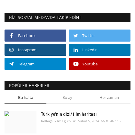
BIZI SOSYAL MEDYA'DA TAKIP EDIN !
Facebook
Twitter
Instagram
Linkedin
Telegram
Youtube
POPÜLER HABERLER
Bu hafta
Bu ay
Her zaman
Türkiye'nin dizi/ film haritası
hello@uk4mag.co.uk
Şubat 5, 2024
0
115