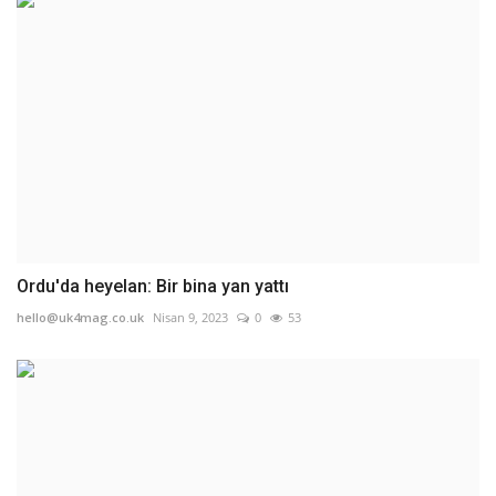
Ordu'da heyelan: Bir bina yan yattı
hello@uk4mag.co.uk
Nisan 9, 2023
0
53