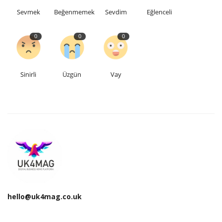
Sevmek
Beğenmemek
Sevdim
Eğlenceli
Teknoloji
0
0
0
Etkinlik
Hakkımızda
Sinirli
Üzgün
Vay
Galeri
İletişim
Dilim
English
Turkish
hello@uk4mag.co.uk