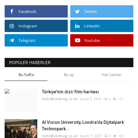
Facebook
Twitter
Instagram
Linkedin
Telegram
Youtube
POPÜLER HABERLER
Bu hafta
Bu ay
Her zaman
Türkiye'nin dizi/ film haritası
hello@uk4mag.co.uk
Şubat 5, 2024
0
115
AI Vision University, Londra’da Dijitalpark
Technopark...
hello@uk4mag.co.uk
Kasım 7, 2025
0
107