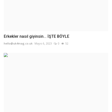
Erkekler nasıl giyinsin... İŞTE BÖYLE
hello@uk4mag.co.uk
Mayıs 6, 2023
0
52