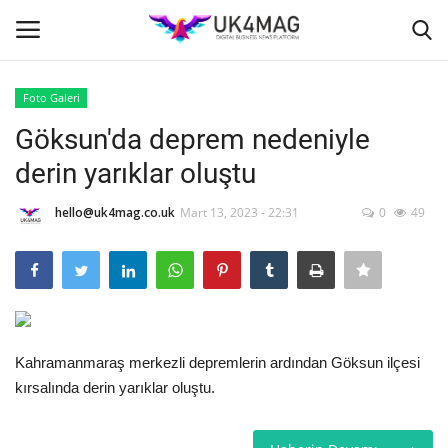
Foto Galeri
Giriş yapmak
Kayıt ol
Göksun'da deprem nedeniyle
derin yarıklar oluştu
Ana Sayfa
hello@uk4mag.co.uk
Mart 13, 2023 - 22:31
0
49
TVNET
TOPLUM
İş Platformu
Kahramanmaraş merkezli depremlerin ardından Göksun ilçesi
Londra
kırsalında derin yarıklar oluştu.
İş İlanları