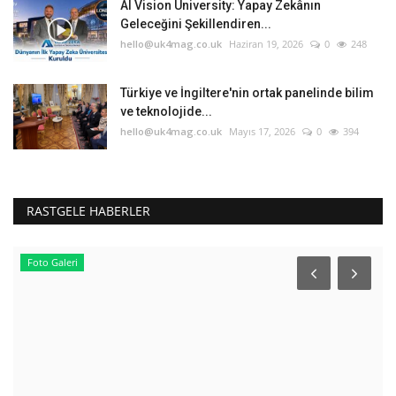
AI Vision University: Yapay Zekânın
Geleceğini Şekillendiren...
hello@uk4mag.co.uk
Haziran 19, 2026
0
248
Türkiye ve İngiltere'nin ortak panelinde bilim
ve teknolojide...
hello@uk4mag.co.uk
Mayıs 17, 2026
0
394
RASTGELE HABERLER
Foto Galeri