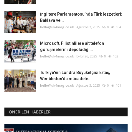
İngiltere Parlamentosu’nda Türk lezzetleri:
Baklava ve...
hello@uk4mag.co.uk
Ağustos 3, 2025
0
104
Microsoft, Filistinlilere ait telefon
görüşmelerini depoladığı...
hello@uk4mag.co.uk
Eylül 26, 2025
0
102
Türkiye'nin Londra Büyükelçisi Ertaş,
Wimbledon'da mücadele...
hello@uk4mag.co.uk
Ağustos 3, 2025
0
101
ÖNERILEN HABERLER