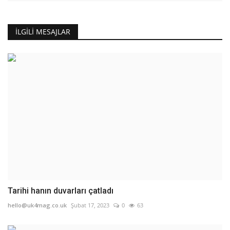
İLGILI MESAJLAR
Tarihi hanın duvarları çatladı
hello@uk4mag.co.uk
Şubat 17, 2023
0
63