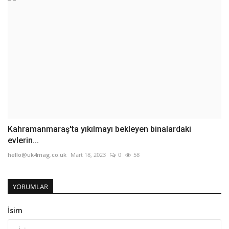
Kahramanmaraş'ta yıkılmayı bekleyen binalardaki
evlerin...
hello@uk4mag.co.uk
Mart 18, 2023
0
58
YORUMLAR
İsim