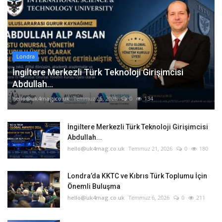
Londra
İngiltere Merkezli Türk Teknoloji Girişimcisi
Abdullah...
hello@uk4mag.co.uk
Temmuz 25, 2026
0
134
İngiltere Merkezli Türk Teknoloji Girişimcisi
Abdullah...
hello@uk4mag.co.uk
Temmuz 21, 2026
0
180
Londra’da KKTC ve Kıbrıs Türk Toplumu İçin
Önemli Buluşma
hello@uk4mag.co.uk
Temmuz 6, 2026
0
211