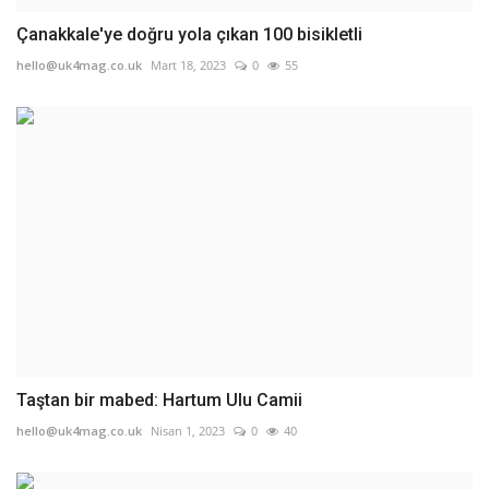
Çanakkale'ye doğru yola çıkan 100 bisikletli
hello@uk4mag.co.uk
Mart 18, 2023
0
55
Taştan bir mabed: Hartum Ulu Camii
hello@uk4mag.co.uk
Nisan 1, 2023
0
40