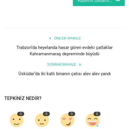
Haberin Devamı...
Seri İlanlar
İngiltere
ÖNCEKI MAKALE
Videolar
Trabzon’da heyelanda hasar gören evdeki çatlaklar
Kahramanmaraş depreminde büyüdü
İş & Ekonomi
SONRAKI MAKALE
Firma Rehberi
Üsküdar’da iki katlı binanın çatısı alev alev yandı
Pazaryeri
Kültür - Sanat
TEPKINIZ NEDIR?
Restoranlar
0
0
0
0
Sağlık