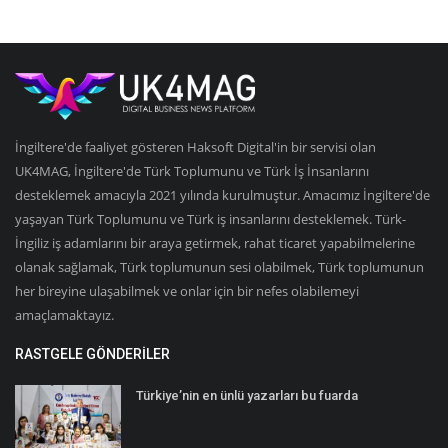
İngiltere'de faaliyet gösteren Haksoft Digital'in bir servisi olan
UK4MAG, İngiltere'de Türk Toplumunu ve Türk İş İnsanlarını
desteklemek amacıyla 2021 yılında kurulmuştur. Amacımız İngiltere'de
yaşayan Türk Toplumunu ve Türk iş insanlarını desteklemek. Türk-
İngiliz iş adamlarını bir araya getirmek, rahat ticaret yapabilmelerine
olanak sağlamak, Türk toplumunun sesi olabilmek, Türk toplumunun
her bireyine ulaşabilmek ve onlar için bir nefes olabilemeyi
amaçlamaktayız.
RASTGELE GÖNDERILER
Türkiye’nin en ünlü yazarları bu fuarda