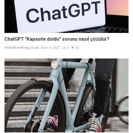
ChatGPT "Kapasite doldu" sorunu nasıl çözülür?
hello@uk4mag.co.uk
Mart 4, 2023
0
56