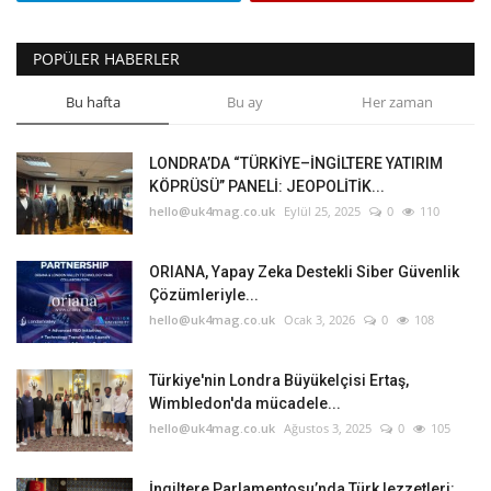
POPÜLER HABERLER
Bu hafta
Bu ay
Her zaman
LONDRA’DA “TÜRKİYE–İNGİLTERE YATIRIM
KÖPRÜSÜ” PANELİ: JEOPOLİTİK...
hello@uk4mag.co.uk
Eylül 25, 2025
0
110
ORIANA, Yapay Zeka Destekli Siber Güvenlik
Çözümleriyle...
hello@uk4mag.co.uk
Ocak 3, 2026
0
108
Türkiye'nin Londra Büyükelçisi Ertaş,
Wimbledon'da mücadele...
hello@uk4mag.co.uk
Ağustos 3, 2025
0
105
İngiltere Parlamentosu’nda Türk lezzetleri: