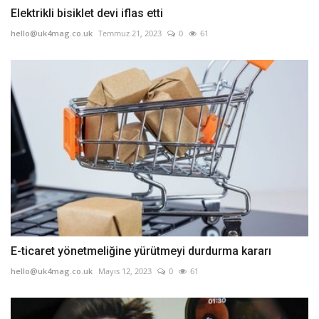
Elektrikli bisiklet devi iflas etti
hello@uk4mag.co.uk
Temmuz 21, 2023
0
61
E-ticaret yönetmeliğine yürütmeyi durdurma kararı
hello@uk4mag.co.uk
Mayıs 12, 2023
0
61