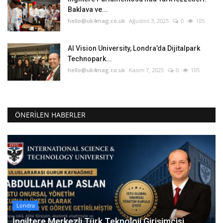
Baklava ve...
hello@uk4mag.co.uk
Ağustos 3, 2025
0
105
AI Vision University, Londra’da Dijitalpark
Technopark...
hello@uk4mag.co.uk
Kasım 7, 2025
0
105
ÖNERILEN HABERLER
Londra
İngiltere Merkezli Türk Teknoloji Girişimcisi