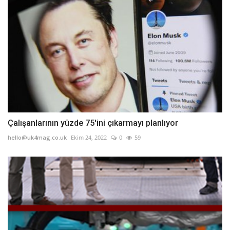
Çalışanlarının yüzde 75'ini çıkarmayı planlıyor
hello@uk4mag.co.uk
Ekim 24, 2022
0
59