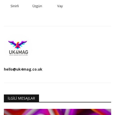
Sinirli
Üzgün
Vay
hello@uk4mag.co.uk
İLGILI MESAJLAR