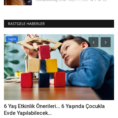
RASTGELE HABERLER
Sağlık
6 Yaş Etkinlik Önerileri... 6 Yaşında Çocukla
K
Evde Yapılabilecek...
m