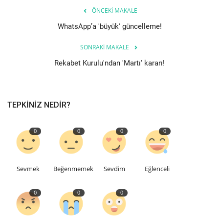
ÖNCEKI MAKALE
Etkinlik
WhatsApp’a 'büyük' güncelleme!
Teknoloji
SONRAKI MAKALE
Rekabet Kurulu'ndan 'Martı' kararı!
Hakkımızda
Galeri
TEPKINIZ NEDIR?
İletişim
0
0
0
0
Dilim
English
Turkish
Sevmek
Beğenmemek
Sevdim
Eğlenceli
0
0
0