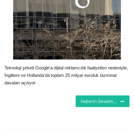
Seri İlanlar
İngiltere
Videolar
İş & Ekonomi
Teknoloji şirketi Google'a dijital reklamcılık faaliyetleri nedeniyle,
Pazaryeri
İngiltere ve Hollanda'da toplam 25 milyar euroluk tazminat
davaları açılıyor
Kültür - Sanat
Haberin Devamı...
Firma Rehberi
Restoranlar
Sağlık