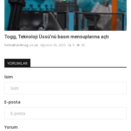
Togg, Teknoloji Üssü’nü basın mensuplarına açtı
hello@uk4mag.co.uk
Ağustos 26, 2023
0
66
YORUMLAR
İsim
E-posta
Yorum