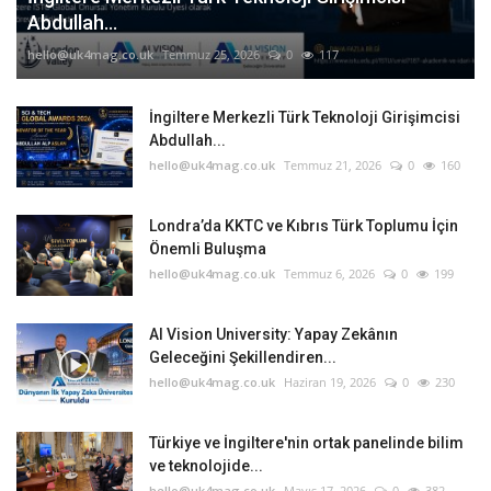
Abdullah...
hello@uk4mag.co.uk
Temmuz 25, 2026
0
117
İngiltere Merkezli Türk Teknoloji Girişimcisi
Abdullah...
hello@uk4mag.co.uk
Temmuz 21, 2026
0
160
Londra’da KKTC ve Kıbrıs Türk Toplumu İçin
Önemli Buluşma
hello@uk4mag.co.uk
Temmuz 6, 2026
0
199
AI Vision University: Yapay Zekânın
Geleceğini Şekillendiren...
hello@uk4mag.co.uk
Haziran 19, 2026
0
230
Türkiye ve İngiltere'nin ortak panelinde bilim
ve teknolojide...
hello@uk4mag.co.uk
Mayıs 17, 2026
0
382