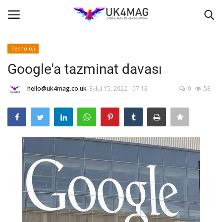
Teknoloji
Giriş yapmak
Kayıt ol
Google'a tazminat davası
Ana Sayfa
hello@uk4mag.co.uk
Eylül 15, 2022 - 07:13
0
58
İş Platformu
TVNET
TOPLUM
Londra
İş İlanları