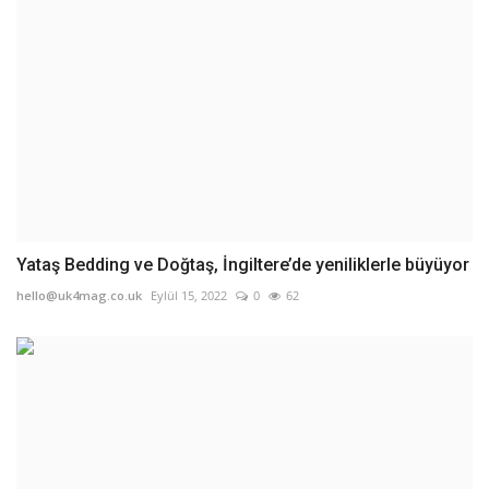
Yataş Bedding ve Doğtaş, İngiltere’de yeniliklerle büyüyor
hello@uk4mag.co.uk
Eylül 15, 2022
0
62