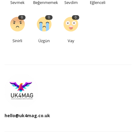
Sevmek
Beğenmemek
Sevdim
Eğlenceli
Etkinlik
0
0
0
Teknoloji
Sinirli
Üzgün
Vay
Hakkımızda
Galeri
İletişim
Dilim
English
Turkish
hello@uk4mag.co.uk