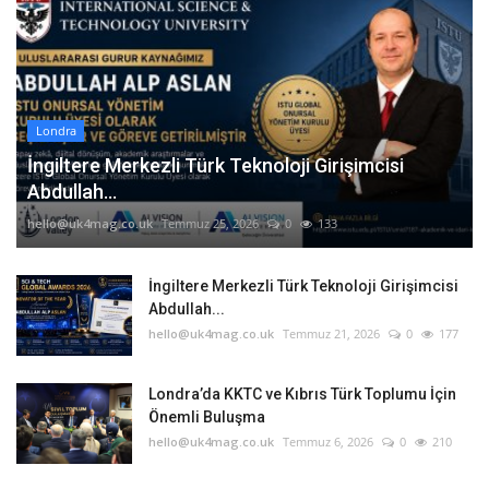
Londra
İngiltere Merkezli Türk Teknoloji Girişimcisi
Abdullah...
hello@uk4mag.co.uk
Temmuz 25, 2026
0
133
İngiltere Merkezli Türk Teknoloji Girişimcisi
Abdullah...
hello@uk4mag.co.uk
Temmuz 21, 2026
0
177
Londra’da KKTC ve Kıbrıs Türk Toplumu İçin
Önemli Buluşma
hello@uk4mag.co.uk
Temmuz 6, 2026
0
210