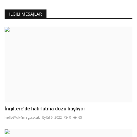
İLGILI MESAJLAR
İngiltere'de hatırlatma dozu başlıyor
hello@uk4mag.co.uk
Eylül 5, 2022
0
65