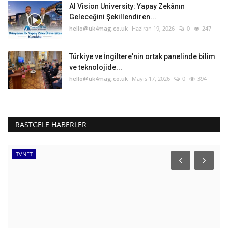
AI Vision University: Yapay Zekânın
Geleceğini Şekillendiren...
hello@uk4mag.co.uk
Haziran 19, 2026
0
247
Türkiye ve İngiltere'nin ortak panelinde bilim
ve teknolojide...
hello@uk4mag.co.uk
Mayıs 17, 2026
0
394
RASTGELE HABERLER
TVNET