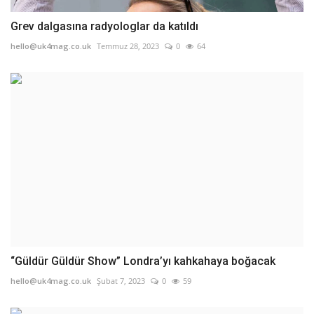
Grev dalgasına radyologlar da katıldı
hello@uk4mag.co.uk
Temmuz 28, 2023
0
64
“Güldür Güldür Show” Londra’yı kahkahaya boğacak
hello@uk4mag.co.uk
Şubat 7, 2023
0
59