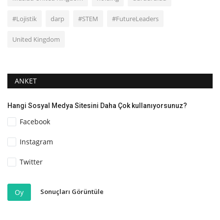
#Lojistik
darp
#STEM
#FutureLeaders
United Kingdom
ANKET
Hangi Sosyal Medya Sitesini Daha Çok kullanıyorsunuz?
Facebook
Instagram
Twitter
Sonuçları Görüntüle
Oy