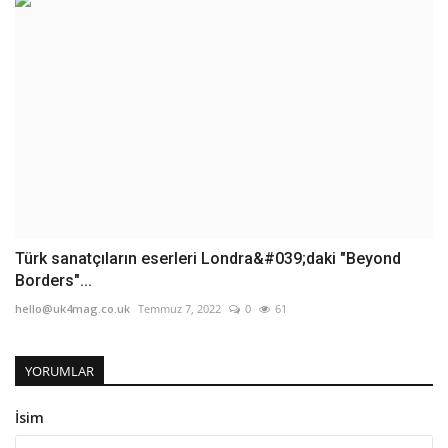
Türk sanatçıların eserleri Londra&#039;daki "Beyond
Borders"...
hello@uk4mag.co.uk
Temmuz 7, 2022
0
61
YORUMLAR
İsim