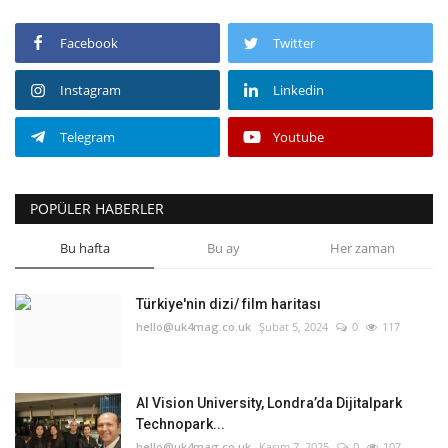
Facebook
Twitter
Instagram
Linkedin
Telegram
Youtube
POPÜLER HABERLER
Bu hafta
Bu ay
Her zaman
Türkiye'nin dizi/ film haritası
hello@uk4mag.co.uk
Şubat 5, 2024
0
117
AI Vision University, Londra’da Dijitalpark
Technopark...
hello@uk4mag.co.uk
Kasım 7, 2025
0
107