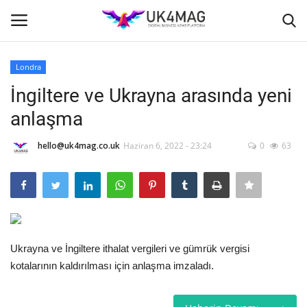
Londra
Giriş yapmak
Kayıt ol
İngiltere ve Ukrayna arasında yeni
anlaşma
Ana Sayfa
hello@uk4mag.co.uk
Haziran 6, 2022 - 23:24
0
63
İş Platformu
TVNET
TOPLUM
Ukrayna ve İngiltere ithalat vergileri ve gümrük vergisi
Londra
kotalarının kaldırılması için anlaşma imzaladı.
İş İlanları