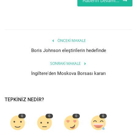
Haberin Devamı...
Seri İlanlar
İngiltere
ÖNCEKI MAKALE
Videolar
Boris Johnson eleştirilerin hedefinde
İş & Ekonomi
SONRAKI MAKALE
Pazaryeri
İngiltere'den Moskova Borsası kararı
Kültür - Sanat
TEPKINIZ NEDIR?
Firma Rehberi
0
0
0
0
Restoranlar
Sağlık