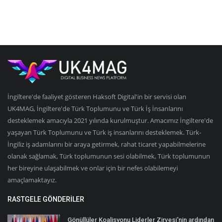
İngiltere'de faaliyet gösteren Haksoft Digital'in bir servisi olan
UK4MAG, İngiltere'de Türk Toplumunu ve Türk İş İnsanlarını
desteklemek amacıyla 2021 yılında kurulmuştur. Amacımız İngiltere'de
yaşayan Türk Toplumunu ve Türk iş insanlarını desteklemek. Türk-
İngiliz iş adamlarını bir araya getirmek, rahat ticaret yapabilmelerine
olanak sağlamak, Türk toplumunun sesi olabilmek, Türk toplumunun
her bireyine ulaşabilmek ve onlar için bir nefes olabilemeyi
amaçlamaktayız.
RASTGELE GÖNDERILER
Gönüllüler Koalisyonu Liderler Zirvesi'nin ardından