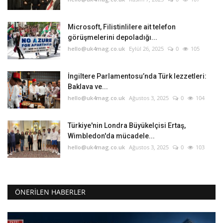
Microsoft, Filistinlilere ait telefon
görüşmelerini depoladığı...
hello@uk4mag.co.uk
Eylül 26, 2025
0
105
İngiltere Parlamentosu’nda Türk lezzetleri:
Baklava ve...
hello@uk4mag.co.uk
Ağustos 3, 2025
0
104
Türkiye'nin Londra Büyükelçisi Ertaş,
Wimbledon'da mücadele...
hello@uk4mag.co.uk
Ağustos 3, 2025
0
103
ÖNERILEN HABERLER